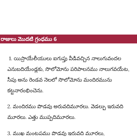
రాజులు మొదటి గ్రంధము 6
1. యిస్రాయేలీయులు ఐగుప్తు వీడివచ్చిన నాలుగువందల
ఎనుబదియేండ్లకు, సొలోమోను పరిపాలనము నాలుగవయేట,
సీపు అను రెండవ నెలలో సొలోమోను మందిరమును
కట్టనారంభించెను.
2. మందిరము పొడవు అరువదిమూరలు. వెడల్పు ఇరువది
మూరలు. ఎత్తు ముప్పదిమూరలు.
3. ముఖ మంటపము పొడవు ఇరువది మూరలు,