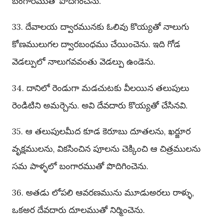
బంగారముతో పొదిగించెను.
33. దేవాలయ ద్వారమునకు ఓలివు కొయ్యతో నాలుగు
కోణములుగల ద్వారబంధము చేయించెను. ఇది గోడ
వెడల్పులో నాలుగవవంతు వెడల్పు ఉండెను.
34. దానిలో రెండుగా మడచుటకు వీలయిన తలుపులు
రెండిటిని అమర్చెను. అవి దేవదారు కొయ్యతో చేసినవి.
35. ఆ తలుపులమీద కూడ కెరూబు దూతలను, ఖర్జూర
వృక్షములను, వికసించిన పూలను చెక్కించి ఆ చిత్రములను
సమ పాళ్ళలో బంగారముతో పొదిగించెను.
36. అతడు లోపలి ఆవరణమును మూడుఅరలు రాళ్ళు,
ఒకఅర దేవదారు దూలముతో నిర్మించెను.