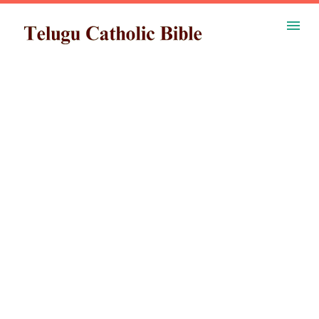
ప్రధాన కంటెంట్‌కు దాటవేయి