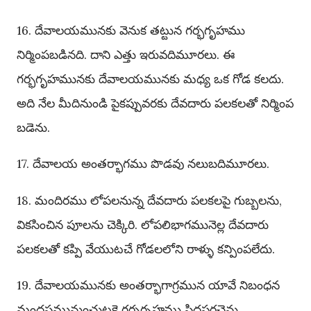
16. దేవాలయమునకు వెనుక తట్టున గర్భగృహము
నిర్మింపబడినది. దాని ఎత్తు ఇరువదిమూరలు. ఈ
గర్భగృహమునకు దేవాలయమునకు మధ్య ఒక గోడ కలదు.
అది నేల మీదినుండి పైకప్పువరకు దేవదారు పలకలతో నిర్మింప
బడెను.
17. దేవాలయ అంతర్భాగము పొడవు నలుబదిమూరలు.
18. మందిరము లోపలనున్న దేవదారు పలకలపై గుబ్బలను,
వికసించిన పూలను చెక్కిరి. లోపలిభాగమునెల్ల దేవదారు
పలకలతో కప్పి వేయుటచే గోడలలోని రాళ్ళు కన్పింపలేదు.
19. దేవాలయమునకు అంతర్భాగాగ్రమున యావే నిబంధన
మందసమునుంచుటకై గర్భగృహము సిద్ధపరచెను.