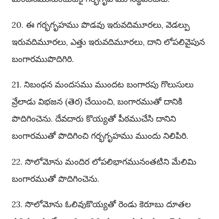
20. ఈ గర్భగృహము పొడవు ఇరువదిమూరలు, వెడల్పు
ఇరువదిమూరలు, ఎత్తు ఇరువదిమూరలు, దాని లోపలివైపున
బంగారముపొదిగిరి.
21. నిబంధన మందసము ముందట బంగారపు గొలుసులు
వ్రేలాడు విభజన (తెర) చేయించి, బంగారముతో దానికి
పొదిగించెను. దేవదారు కొయ్యతో పీఠముచేసి దానిని
బంగారముతో పొదిగించి గర్భగృహము ముందు నిలిపిరి.
22. సొలోమోను మందిర లోపలిభాగమునంతటిని మేలిమి
బంగారముతో పొదిగించెను.
23. సొలోమోను ఓలివుకొయ్యతో రెండు కెరూబు దూతల