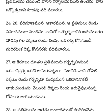
ప్రతిమలను చేయించి వానిని గర్భాలయమున ఉంచెను. వాని
ఒక్కొక్కదాని పొడవు పది మూరలు.
24-26. పరిమాణమున, ఆకారమున, ఆ ప్రతిమలు రెండు
సమానముగా నుండెను. వానిలో ఒక్కొక్కదానికి ఐదుమూరల
పొడవు గల రెక్కలు రెండు కలవు. ఒక రెక్క కొననుండి
మరియొక రెక్క కొనవరకు పదిమూరలు.
27. ఆ కెరూబు దూతల ప్రతిమలను గర్భగృహమున
ఒకదానిప్రక్క ఒకటి అమరునట్లుగా నుంచిరి. వాని లోపలి
రెక్కలు రెండు గర్భగృహ మధ్యమున ఒకదానినొకటి
తాకుచుండును. వెలుపలి రెక్కలు రెండు ఇరువైపులనున్న
గోడలకు తాకుచుండును.
28. ఆ ప్రతిమలను అతడు బంగారముతో పొదిగించెను.