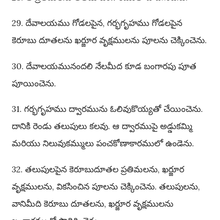
29. దేవాలయము గోడలపైన, గర్భగృహము గోడలపైన
కెరూబు దూతలను ఖర్జూర వృక్షములను పూలను చెక్కించెను.
30. దేవాలయమునందలి నేలమీద కూడ బంగారపు పూత
పూయించెను.
31. గర్భగృహము ద్వారమును ఓలివుకొయ్యతో చేయించెను.
దానికి రెండు తలుపులు కలవు. ఆ ద్వారముపై అడ్డుకమ్మి
మరియు నిలువుకమ్ములు పంచకోణాకారములో ఉండెను.
32. తలుపులపైన కెరూబుదూతల ప్రతిమలను, ఖర్జూర
వృక్షములను, వికసించిన పూలను చెక్కించెను. తలుపులను,
వానిమీది కెరూబు దూతలను, ఖర్జూర వృక్షములను