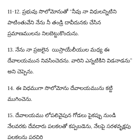
11-12. ప్రభువు సొలోమోనుతో “నీవు నా విధులన్నిటిని
పాటింతువేని నేను నీ తండ్రి దావీదునకు చేసిన
ప్రమాణములను నిలబెట్టుకొందును.
13. నేను నా ప్రజలైన యిస్రాయేలీయుల మధ్య ఈ
దేవాలయమున నివసించెదను. వారిని ఎన్నటికిని విడనాడను”
అని చెప్పెను.
14. ఈ విధముగా సొలోమోను దేవాలయమును కట్టి
ముగించెను.
15. దేవాలయము లోపలివైపున గోడలు పైకప్పు నుండి
నేలవరకు దేవదారు పలకలతో కప్పబడెను, నేలపై సరళవృక్షపు
పలకలను పరచిరి