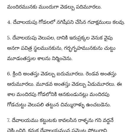
మందిరమునకు ముందుగా వెడల్పు పదిమూరలు.
4. దేవాలయపు గోడలలో నగిషీపని చేసిన గవాక్షములు కలవు.
5. దేవాలయపు వెలుపల, దానికి ఇరుప్రక్కల వెనుక వైపు
అనగా పవిత్ర స్థలమునకును, గర్భగృహమునకును చుట్టు
మూడంతస్తుల శాలను నిర్మించెను.
6. క్రింది అంతస్తు వెడల్పు ఐదుమూరలు. రెండవ అంతస్తు
ఆరుమూరలు. మూడవ అంతస్తు వెడల్పు ఏడుమూరలు. ఈ
శాల మందిరపు గోడలోనికి ఆనకుండునట్లు మందిరపు
గోడచుట్టు వెలుపలి తట్టున చిమ్మురాళ్ళు ఉంచబడెను.
7. దేవాలయము కట్టుటకు కావలసిన రాళ్ళను గని వద్దనే
చెక్కించిరి. కనుక దేవాలయమున సమ్మెట పోటుగాని