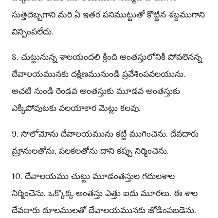
సుత్తెదెబ్బగాని మరి ఏ ఇతర పనిముట్టుతో కొట్టిన శబ్దముగాని
విన్పింపలేదు.
8. చుట్టునున్న శాలయందలి క్రింది అంతస్తులోనికి పోవలెనన్న
దేవాలయమునకు దక్షిణమునుండి ప్రవేశింపవలయును.
అచటి నుండి రెండవ అంతస్తుకు మూడవ అంతస్తుకు
ఎక్కిపోవుటకు వలయాకార మెట్లు కలవు.
9. సొలోమోను దేవాలయమును కట్టి ముగించెను. దేవదారు
మ్రానులతోను, పలకలతోను దాని కప్పు నిర్మించెను.
10. దేవాలయము చుట్టు మూడంతస్తుల గదులశాల
నిర్మించెను. ఒక్కొక్క అంతస్తు ఎత్తు ఐదు మూరలు. ఈ శాల
దేవదారు దూలములతో దేవాలయమునకు జోడింపబడెను.