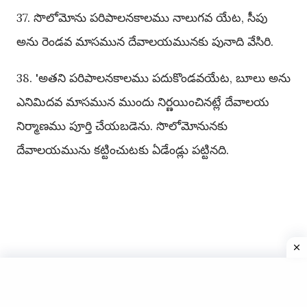
37. సొలోమోను పరిపాలనకాలము నాలుగవ యేట, సీపు
అను రెండవ మాసమున దేవాలయమునకు పునాది వేసిరి.
38. 'అతని పరిపాలనకాలము పదుకొండవయేట, బూలు అను
ఎనిమిదవ మాసమున ముందు నిర్ణయించినట్లే దేవాలయ
నిర్మాణము పూర్తి చేయబడెను. సొలోమోనునకు
దేవాలయమును కట్టించుటకు ఏడేండ్లు పట్టినది.
Copyright © 2025
Telugu Catholic Bible
All Rights
Reserved | Website Designed by
HyderHub Web Services