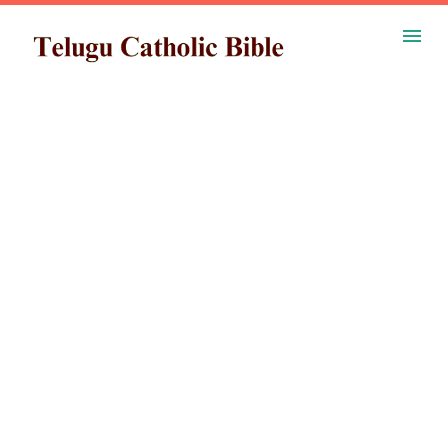
ప్రధాన కంటెంట్‌కు దాటవేయి