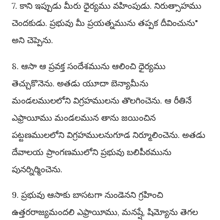
7. కాని ఇప్పుడు మీరు ధైర్యము వహింపుడు. నిరుత్సాహము
చెందకుడు. ప్రభువు మీ ప్రయత్నమును తప్పక దీవించును"
అని చెప్పెను.
8. ఆసా ఆ ప్రవక్త సందేశమును ఆలించి ధైర్యము
తెచ్చుకొనెను. అతడు యూదా బెన్యామీను
మండలములలోని విగ్రహములను తొలగించెను. ఆ రీతినే
ఎఫ్రాయీము మండలమున తాను జయించిన
పట్టణములలోని విగ్రహములనుగూడ నిర్మూలించెను. అతడు
దేవాలయ ప్రాంగణములోని ప్రభువు బలిపీఠమును
పునర్నిర్మించెను.
9. ప్రభువు ఆసాకు బాసటగా నుండెనని గ్రహించి
ఉత్తరరాజ్యమందలి ఎఫ్రాయీము, మనష్షే, షిమ్యోను తెగల