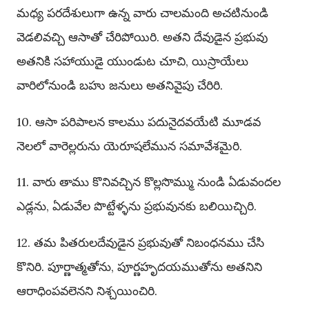
మధ్య పరదేశులుగా ఉన్న వారు చాలమంది అచటినుండి
వెడలివచ్చి ఆసాతో చేరిపోయిరి. అతని దేవుడైన ప్రభువు
అతనికి సహాయుడై యుండుట చూచి, యిస్రాయేలు
వారిలోనుండి బహు జనులు అతనివైపు చేరిరి.
10. ఆసా పరిపాలన కాలము పదునైదవయేటి మూడవ
నెలలో వారెల్లరును యెరూషలేమున సమావేశమైరి.
11. వారు తాము కొనివచ్చిన కొల్లసొమ్ము నుండి ఏడువందల
ఎడ్లను, ఏడువేల పొట్టేళ్ళను ప్రభువునకు బలియిచ్చిరి.
12. తమ పితరులదేవుడైన ప్రభువుతో నిబంధనము చేసి
కొనిరి. పూర్ణాత్మతోను, పూర్ణహృదయముతోను అతనిని
ఆరాధింపవలెనని నిశ్చయించిరి.