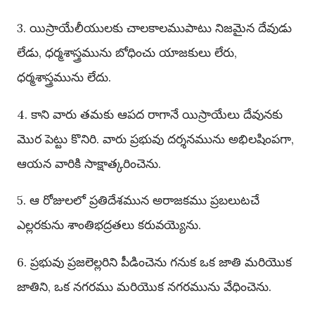
3. యిస్రాయేలీయులకు చాలకాలముపాటు నిజమైన దేవుడు
లేడు, ధర్మశాస్త్రమును బోధించు యాజకులు లేరు,
ధర్మశాస్త్రమును లేదు.
4. కాని వారు తమకు ఆపద రాగానే యిస్రాయేలు దేవునకు
మొర పెట్టు కొనిరి. వారు ప్రభువు దర్శనమును అభిలషింపగా,
ఆయన వారికి సాక్షాత్కరించెను.
5. ఆ రోజులలో ప్రతిదేశమున అరాజకము ప్రబలుటచే
ఎల్లరకును శాంతిభద్రతలు కరువయ్యెను.
6. ప్రభువు ప్రజలెల్లరిని పీడించెను గనుక ఒక జాతి మరియొక
జాతిని, ఒక నగరము మరియొక నగరమును వేధించెను.