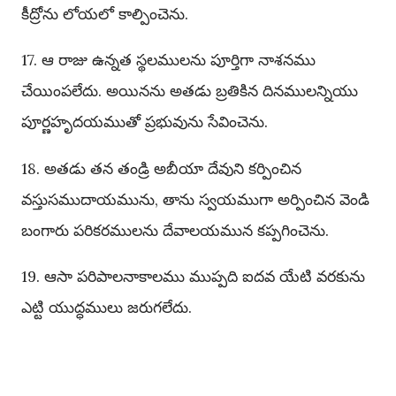
కీద్రోను లోయలో కాల్పించెను.
17. ఆ రాజు ఉన్నత స్థలములను పూర్తిగా నాశనము
చేయింపలేదు. అయినను అతడు బ్రతికిన దినములన్నియు
పూర్ణహృదయముతో ప్రభువును సేవించెను.
18. అతడు తన తండ్రి అబీయా దేవుని కర్పించిన
వస్తుసముదాయమును, తాను స్వయముగా అర్పించిన వెండి
బంగారు పరికరములను దేవాలయమున కప్పగించెను.
19. ఆసా పరిపాలనాకాలము ముప్పది ఐదవ యేటి వరకును
ఎట్టి యుద్ధములు జరుగలేదు.