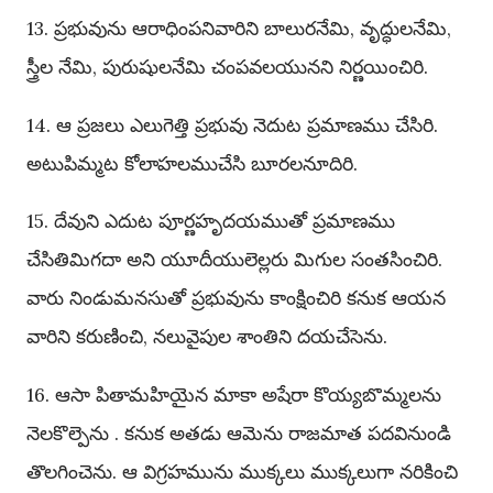
13. ప్రభువును ఆరాధింపనివారిని బాలురనేమి, వృద్ధులనేమి,
స్త్రీల నేమి, పురుషులనేమి చంపవలయునని నిర్ణయించిరి.
14. ఆ ప్రజలు ఎలుగెత్తి ప్రభువు నెదుట ప్రమాణము చేసిరి.
అటుపిమ్మట కోలాహలముచేసి బూరలనూదిరి.
15. దేవుని ఎదుట పూర్ణహృదయముతో ప్రమాణము
చేసితిమిగదా అని యూదీయులెల్లరు మిగుల సంతసించిరి.
వారు నిండుమనసుతో ప్రభువును కాంక్షించిరి కనుక ఆయన
వారిని కరుణించి, నలువైపుల శాంతిని దయచేసెను.
16. ఆసా పితామహియైన మాకా అషేరా కొయ్యబొమ్మలను
నెలకొల్పెను . కనుక అతడు ఆమెను రాజమాత పదవినుండి
తొలగించెను. ఆ విగ్రహమును ముక్కలు ముక్కలుగా నరికించి