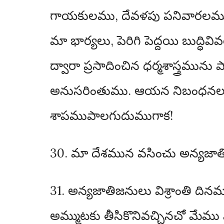
గాయకులము, దేవళపు పనివారలము దై
మా భార్యలు, పెరిగి పెద్దయి బుద్ధి
ద్వారా ప్రసాదించిన ధర్మశాస్త్రము
అనుసరింతుము. ఆయన నిబంధనలు జ
శాపముపాలగుదుముగాక!
30. మా దేశమున వసించు అన్యజాతి
31. అన్యజాతిజనులు విశ్రాంతి ది
అమ్ముటకు తీసికొనివచ్చినచో మే