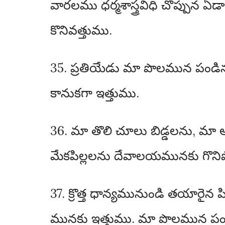
వారలము ధర్మశాస్త్రవిధి చొప్పు
కొనివత్తుము.
35. ప్రతియేడు మా పొలమున పండి
కానుకగా ఇత్తుము.
36. మా తొలి చూలు బిడ్డలను, మా
మేకపిల్లలను దేవాలయమునకు గొని
37. క్రొత్త ధాన్యమునుండి తయారైన పిం
మునకు ఇత్తుము. మా పొలమున ప