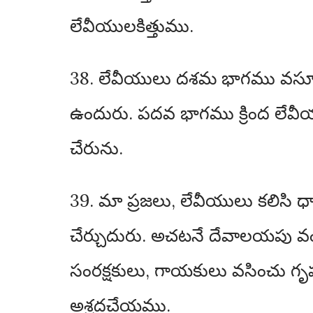
లేవీయులకిత్తుము.
38. లేవీయులు దశమ భాగము వసూ
ఉందురు. పదవ భాగము క్రింద లే
చేరును.
39. మా ప్రజలు, లేవీయులు కలిసి 
చేర్చుదురు. అచటనే దేవాలయపు 
సంరక్షకులు, గాయకులు వసించు
అశ్రద్ధచేయము.