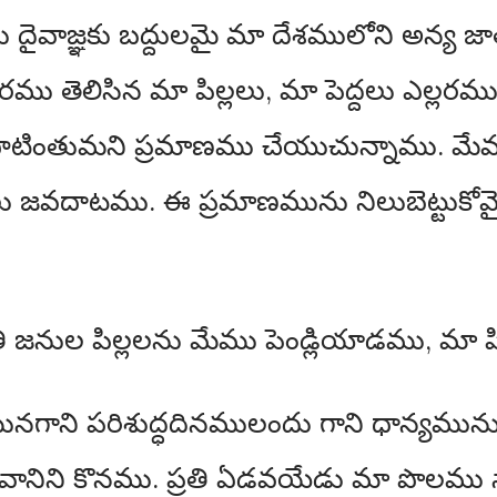
వాజ్ఞకు బద్దులమై మా దేశములోని అన్య జాత
వివరము తెలిసిన మా పిల్లలు, మా పెద్దలు ఎల్ల
ను పాటింతుమని ప్రమాణము చేయుచున్నాము. మేము 
వదాటము. ఈ ప్రమాణమును నిలుబెట్టుకోమైత
 జనుల పిల్లలను మేము పెండ్లియాడము, మా ప
నమునగాని పరిశుద్ధదినములందు గాని ధాన్యము
ము వానిని కొనము. ప్రతి ఏడవయేడు మా పొలమ