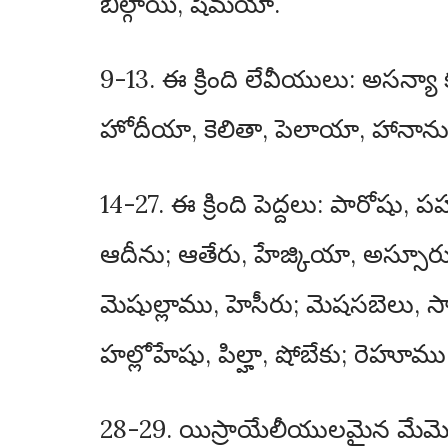
బిల్గాయి, షెమయా.
9-13. ఈ క్రింది లేవీయులు: అసన్య
హోదీయా, కెలితా, పెలాయా, హానాను, 
14-27. ఈ క్రింది పెద్దలు: పారోషు, 
ఆదీను; ఆతేరు, హేజ్కియా, అస్సూ
మెషుల్లాము, హెసీరు; మెషసబెలు, 
హల్లోహేషు, పిల్హా, షోబేకు; రెహ
28-29. యిస్రాయేలీయులమైన మే