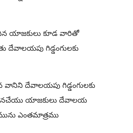
ిన యాజకులు కూడ వారితో
 దేవాలయపు గిడ్డంగులకు
న వానిని దేవాలయపు గిడ్డంగులకు
అర్చనచేయు యాజకులు దేవాలయ
యమును ఎంతమాత్రము