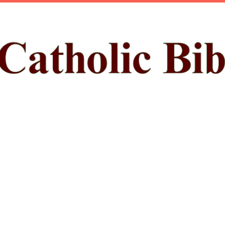
ప్రధాన కంటెంట్‌కు దాటవేయి