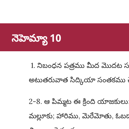
నెహెమ్యా 10
1. నిబంధన పత్రము మీద మొదట సంతకము చేసినవాడు అధికారియు హకల్యా కుమారుడునగు నెహెమ్యా.
అటుతరువాత సిద్కియా సంతకము చ
2-8. ఆ పిమ్మట ఈ క్రింది యాజకులు
మల్లూకు; హారిము, మెరేమోతు, ఓబద్