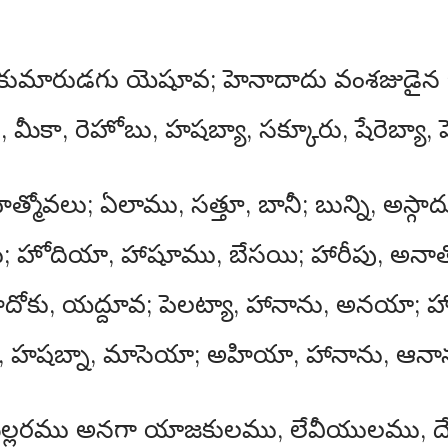
ా కుమారుడగు యెషూవ; హెనాదాదు వంశజుడైన బిన
మీకా, రెహోబు, హషబ్యా, సక్కూరు, షేరెబ్యా, ష
పహత్మోవలు; ఏలాము, సత్తూ, బానీ; బున్ని, అస్గా
రు; హోదియా, హాషూము, బేసయి; హారీపు, అనాత
సాదోకు, యద్దూవ; పెలట్యా, హానాను, అనయా; 
ూము, హషబ్నా, మాసెయా; అహియా, హానాను, ఆనాన
మెల్లరము అనగా యాజకులము, లేవీయులము, 