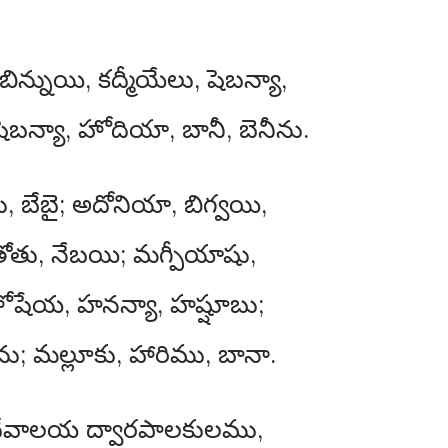
్నుయి, కద్మీయేలు, షెబన్యా,
ెబన్యా, హోదియా, బానీ, బెనీను.
దు, బేబై; అదోనియా, బిగ్వయి,
ోతు, నేబయి; మగ్పీయాషు,
హోషేయ, హనన్యా, హష్షూబు;
ు; మల్లూకు, హారిము, బానా.
దేవాలయ ద్వారపాలకులము,