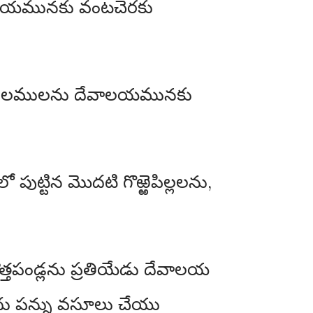
ేవాలయమునకు వంటచెరకు
్రథమఫలములను దేవాలయమునకు
్టిన మొదటి గొఱ్ఱెపిల్లలను,
క్రొత్తపండ్లను ప్రతియేడు దేవాలయ
ు పన్ను వసూలు చేయు