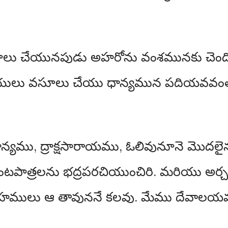
లు చేయునపుడు అహరోను వంశమునకు చెంద
వీయులు వసూలు చేయు ధాన్యమున పదియవవంతు
ధాన్యము, ద్రాక్షసారాయము, ఓలివునూనె మొదలై
వంటపాత్రలను భద్రపరచియుంచిరి. మరియు 
 గృహములు ఆ తావుననే కలవు. మేము దేవాల