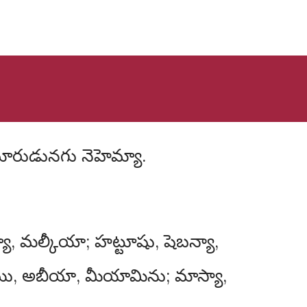
ా, మల్కీయా; హట్టూషు, షెబన్యా,
లాము, అబీయా, మీయామిను; మాస్యా,