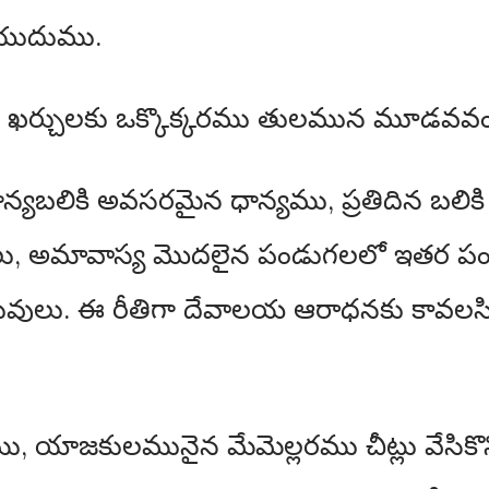
ేయుదుము.
 ఖర్చులకు ఒక్కొక్కరము తులమున మూడవవంతు
 ధాన్యబలికి అవసరమైన ధాన్యము, ప్రతిదిన బలి
యములు, అమావాస్య మొదలైన పండుగలలో ఇతర ప
ువులు. ఈ రీతిగా దేవాలయ ఆరాధనకు కావలసి
ు, యాజకులమునైన మేమెల్లరము చీట్లు వేసికొ