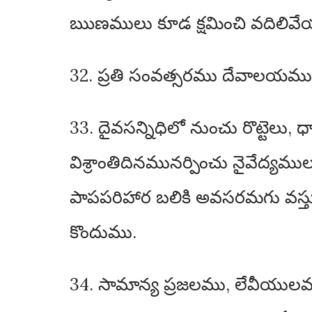
ఋణములు కూడ క్షమించి వదిలివ
32. ప్రతి సంవత్సరము దేవాలయము
33. దైవసన్నిధిలో నుంచు రొట్టెలు,
విశ్రాంతిదినమునర్పించు నైవేద్
పాపపరిహార బలికి అవసరమగు వస్త
కొందుము.
34. సామాన్య ప్రజలము, లేవీయులమ