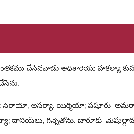
ేసెను.
: సెరాయా, అసర్యా, యిర్మియా; పషూరు, అమర్య
యా; దానియేలు, గిన్నెతోను, బారూకు; మెషుల్