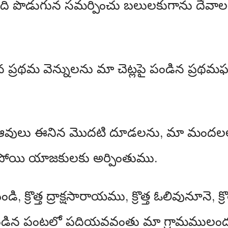
న ఏడాది పొడుగున సమర్పించు బలులకుగాను ద
న ప్రథమ వెన్నులను మా చెట్లపై పండిన ప
 ఆవులు ఈనిన మొదటి దూడలను, మా మందలలో పుట
పోయి యాజకులకు అర్పింతుము.
డి, క్రొత్త ద్రాక్షసారాయము, క్రొత్త ఓలివునూనె, 
ండిన పంటలో పదియవవంతు మా గ్రామములంద