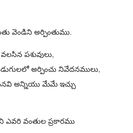
 వెండిని అర్పింతుము.
కి వలసిన పశువులు,
ండుగులలో అర్పించు నివేదనములు,
నవి అన్నియు మేమే ఇచ్చు
ని ఎవరి వంతుల ప్రకారము