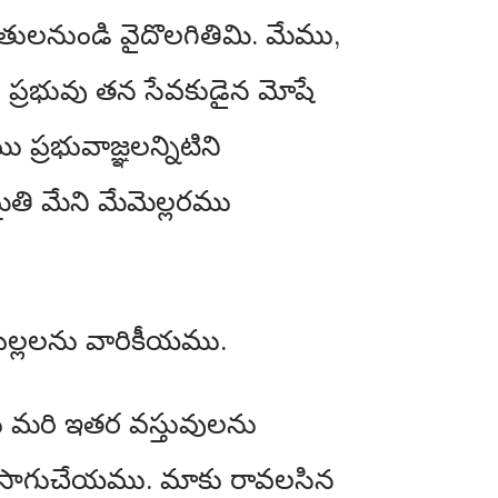
ులనుండి వైదొలగితిమి. మేము,
రము ప్రభువు తన సేవకుడైన మోషే
ప్రభువాజ్ఞలన్నిటిని
ి మేని మేమెల్లరము
ిల్లలను వారికీయము.
ను మరి ఇతర వస్తువులను
ు సాగుచేయము. మాకు రావలసిన