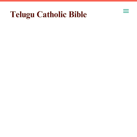
ప్రధాన కంటెంట్‌కు దాటవేయి