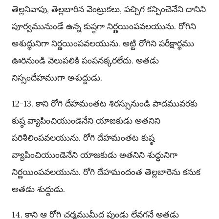
తెల్లనివాపు, తెల్లబారిన వెంట్రుకలు, పచ్చిగ కన్పించెనేని దానిని
పూర్వమునుండే ఉన్న కుష్ఠగా నిర్ణయింపవలయును. రోగిని
అశుద్ధునిగా నిర్ణయింపవలయును. అట్టి రోగిని పరీక్షార్థము
ఊరినుండి వెలుపలికి పంపనక్కరలేదు. అతడు
నిస్సందేహముగా అశుద్దుడు.
12-13. కాని రోగి దేహమంతట శిరస్సునుండి పాదమువరకు
కుష్ఠ వ్యాపించియుండెనేని యాజకుడు అతనిని
పరిశీలింపవలయును. రోగి దేహమంతట కుష్ఠ
వ్యాపించియుండెనేని యాజకుడు అతనిని శుద్ధునిగా
నిర్ణయింపవలయును. రోగి దేహమందంత తెల్లబారెను కనుక
అతడు శుద్దుడు.
14. కాని ఆ రోగి చర్మముమీద పుండు లేవగనే అతడు