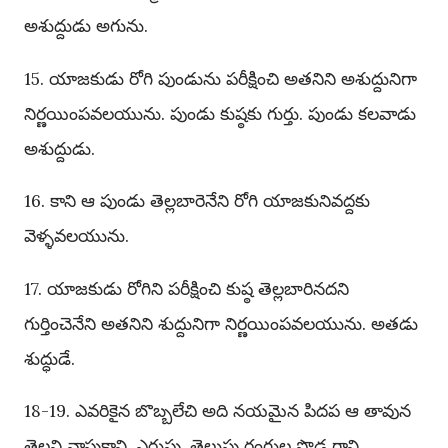
అశుద్దుడు అగును.
15. యాజకుడు రోగి పుండును పరీక్షించి అతనిని అశుద్దునిగా
నిర్ణయింపవలయును. పుండు కుష్ఠకు గుర్తు. పుండు కలవాడు
అశుద్దుడు.
16. కాని ఆ పుండు తెల్లబారెనేని రోగి యాజకునివద్దకు
వెళ్ళవలయును.
17. యాజకుడు రోగిని పరీక్షించి కుష్ఠ తెల్లబారినదని
గుర్తించెనేని అతనిని శుద్దునిగా నిర్ణయింపవలయును. అతడు
శుద్ధుడే.
18-19. ఎవరికైన బొబ్బలేచి అది నయమైన పిదప ఆ తావున
తెల్లని వాపుకాని, ఎరుపు, తెలుపు రంగుల పొడ గాని