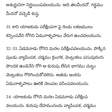
అశుద్ధునిగా నిర్ణయింపవలయును. అది తలమీదనో, గడ్డము
మీదనో వచ్చెడి కుష్ఠ.
31. కాని యాజకుడు పరీక్షింపగా పై రెండు లకణములు
కన్పింపవేని రోగిని ఏడునాళ్ళపాటు వేరుగ ఉంచవలయును.
32-33. ఏడవనాడు రోగిని మరల పరీక్షింపవలయును. పొక్కిన
పుండు వ్యాపింపక, చర్మము క్రుంగక, వెంట్రుకలు పసుపురంగు
పొందక ఉండెనేని రోగి ఆ కురుపు లేచిన భాగము చుట్టు
వెంట్రుకలు గొరిగించుకోవలెను. అతడు ఇంకను
ఏడునాళ్ళపాటు ఊరికి వెలుపల వసింపవలయును.
34. యాజకుడు రోగిని మరల ఏడవనాడు పరీక్షింప
వలయును. కురుపు దేహమునందు వ్యాపింపక, చర్మము