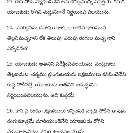
23. కాని పొడ వ్యాపింపదేని అది బొబ్బమచ్చ మాత్రమే. కనుక
యాజకుడు రోగిని శుద్ధునిగానే నిర్ణయింప వలయును.
24. ఎవరికైనను దేహము కాలి, ఆ కాలిన భాగమున
తెల్లనిమచ్చగాని లేక తెలుపు, ఎరుపు రంగుల మచ్చ గాని
ఏర్పడినచో,
25. యాజకుడు అతనిని పరీక్షింపవలయును. వెంట్రుకలు
తెల్లబడుట, చర్మము క్రుంగుటయను లక్షణములు కనిపించెనేని
కుష్ఠ సోకినట్లే. యాజకుడు అతనిని అశుద్ధునిగా
నిర్ణయింపవలయును. అది కుష్ఠయే.
26. కాని పై రెండు లక్షణములు కన్పింపక వ్యాధి సోకిన తావున
రంగుమాత్రమే మారియుండెనేని యాజకుడు రోగిని
ఏడునాళ్ళపాటు వేరుగ ఉంచవలయును.