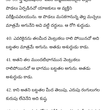
పొడలు ఏర్పడినచో యాజకులు ఆ వ్యక్తిని
పరీక్షింపవలయును. ఆ పొడలు మసకగానున్న తెల్ల మచ్చలు
మాత్రమే అగునేని అవి వట్టి దద్దులు. ఆ రోగి శుద్దుడు.
40. ఎవరికైనను తలమీద వెంట్రుకలు రాలి పోయినచో అది
బట్టతల మాత్రమే అగును. అతడు అశుద్దుడు కాడు.
41. అతని తల ముందటిభాగమున వెంట్రుకలు
రాలిపోయినచో ఆ భాగము బట్టతల అగును. అతడు
అశుద్దుడు కాడు.
42. కాని అతని బట్టతల మీద తెలుపు, ఎరుపు రంగులుగల
కురుపు లేచెనేని అది కుష్ఠ.