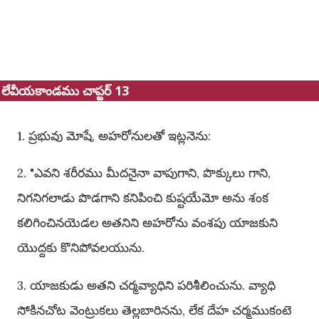
లేవీయకాండము చాప్టర్ 13
1. ప్రభువు మోషే, అహరోనులతో ఇట్లనెను:
2. "ఎవని శరీరము మీదనైనా వాపుగాని, పొక్కులు గాని,
నిగనిగలాడు పొడగాని కనిపించి కుష్టయేమో అను శంక
కలిగించినయెడల అతనిని అహరోను వంశపు యాజకుని
యొద్దకు కొనిపోవలయును.
3. యాజకుడు అతని చర్మవ్యాధిని పరిశీలించును. వ్యాధి
సోకినచోట వెంట్రుకలు తెల్లబారినను, లేక దేహ చర్మముకంటె