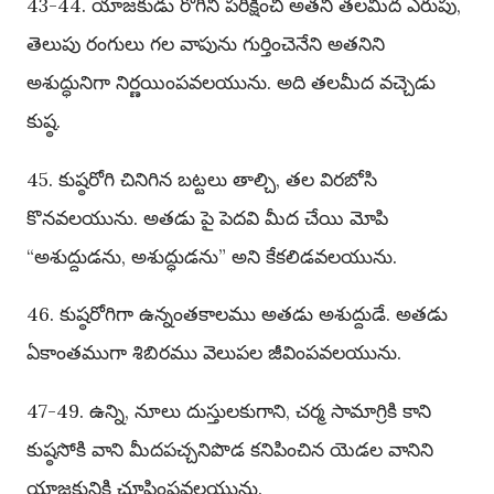
43-44. యాజకుడు రోగిని పరీక్షించి అతని తలమీద ఎరుపు,
తెలుపు రంగులు గల వాపును గుర్తించెనేని అతనిని
అశుద్ధునిగా నిర్ణయింపవలయును. అది తలమీద వచ్చెడు
కుష్ఠ.
45. కుష్ఠరోగి చినిగిన బట్టలు తాల్చి, తల విరబోసి
కొనవలయును. అతడు పై పెదవి మీద చేయి మోపి
“అశుద్దుడను, అశుద్ధుడను” అని కేకలిడవలయును.
46. కుష్ఠరోగిగా ఉన్నంతకాలము అతడు అశుద్దుడే. అతడు
ఏకాంతముగా శిబిరము వెలుపల జీవింపవలయును.
47-49. ఉన్ని, నూలు దుస్తులకుగాని, చర్మ సామాగ్రికి కాని
కుష్ఠసోకి వాని మీదపచ్చనిపొడ కనిపించిన యెడల వానిని
యాజకునికి చూపింపవలయును.