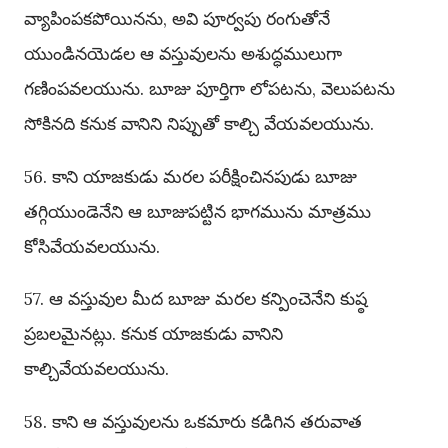
వ్యాపింపకపోయినను, అవి పూర్వపు రంగుతోనే
యుండినయెడల ఆ వస్తువులను అశుద్ధములుగా
గణింపవలయును. బూజు పూర్తిగా లోపటను, వెలుపటను
సోకినది కనుక వానిని నిప్పుతో కాల్చి వేయవలయును.
56. కాని యాజకుడు మరల పరీక్షించినపుడు బూజు
తగ్గియుండెనేని ఆ బూజుపట్టిన భాగమును మాత్రము
కోసివేయవలయును.
57. ఆ వస్తువుల మీద బూజు మరల కన్పించెనేని కుష్ఠ
ప్రబలమైనట్లు. కనుక యాజకుడు వానిని
కాల్చివేయవలయును.
58. కాని ఆ వస్తువులను ఒకమారు కడిగిన తరువాత