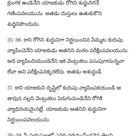
క్రుంగక ఉండెనేని యాజకుడు రోగిని శుద్ధునిగనే
గణింపవలయును. అతడు దుస్తులు ఉతుకుకొని
శుద్ధినిపొందును.
35-36. కాని రోగిని శుద్దునిగా నిర్ణయించిన పిమ్మట కురుపు
వ్యాపించెనేని యాజకుడు అతనిని మరల పరీక్షింపవలయును.
అది వ్యాపించియుండెనేని ఇక వెంట్రుకలు పసుపుగానున్నవా
లేవా అని పరీక్షింపనక్కరలేదు. అతడు అశుద్దుడే.
37. కాని యాజకుని దృష్టిలో కురుపు వ్యాపింపకయుండి ఆ
తావున నల్లని వెంట్రుకలు పెరుగుచుండెనేని రోగికి
వ్యాధినయమైనట్లే. యాజకుడు అతనిని శుద్ధునిగా
నిర్ణయింపవలయును.
38-39. స్త్రీ పురుషులలో ఎవరి చర్మముమీదనైన తెల్లని