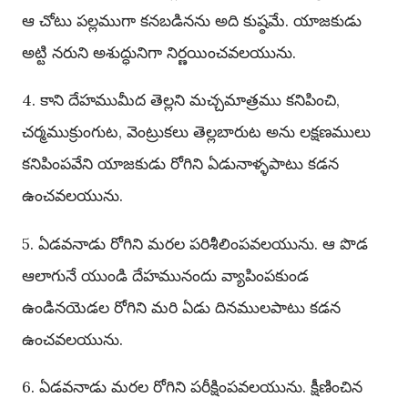
ఆ చోటు పల్లముగా కనబడినను అది కుష్ఠమే. యాజకుడు
అట్టి నరుని అశుద్ధునిగా నిర్ణయించవలయును.
4. కాని దేహముమీద తెల్లని మచ్చమాత్రము కనిపించి,
చర్మముక్రుంగుట, వెంట్రుకలు తెల్లబారుట అను లక్షణములు
కనిపింపవేని యాజకుడు రోగిని ఏడునాళ్ళపాటు కడన
ఉంచవలయును.
5. ఏడవనాడు రోగిని మరల పరిశీలింపవలయును. ఆ పొడ
ఆలాగునే యుండి దేహమునందు వ్యాపింపకుండ
ఉండినయెడల రోగిని మరి ఏడు దినములపాటు కడన
ఉంచవలయును.
6. ఏడవనాడు మరల రోగిని పరీక్షింపవలయును. క్షీణించిన