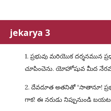
jekarya 3
1. ప్రభువు మరియొక దర్శనమున ప్రధాన యాజకుడగు యోహోషువ దేవదూత ముందు నిలుచుండి యుండుటను నాకు
చూపించెను. యోహోషువ మీద నేరము
2. దేవదూత అతనితో “సాతానూ! ప్రభు
గాక! ఈ నరుడు నిప్పునుండి బయటకు