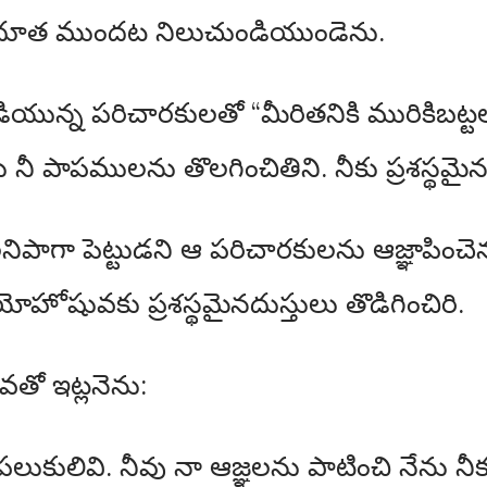
వదూత ముందట నిలుచుండియుండెను.
న్న పరిచారకులతో “మీరితనికి మురికిబట్టలు
ాపములను తొలగించితిని. నీకు ప్రశస్థమైన ద
గా పెట్టుడని ఆ పరిచారకులను ఆజ్ఞాపించెను. 
షువకు ప్రశస్థమైనదుస్తులు తొడిగించిరి.
ో ఇట్లనెను:
పలుకులివి. నీవు నా ఆజ్ఞలను పాటించి నేను 