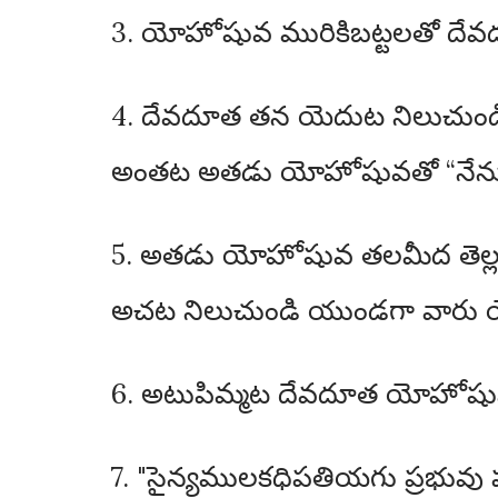
3. యోహోషువ మురికిబట్టలతో దే
4. దేవదూత తన యెదుట నిలుచుండియు
అంతట అతడు యోహోషువతో “నేను నీ ప
5. అతడు యోహోషువ తలమీద తెల్లనిపా
అచట నిలుచుండి యుండగా వారు యోహో
6. అటుపిమ్మట దేవదూత యోహోషువత
7. "సైన్యములకధిపతియగు ప్రభువు 