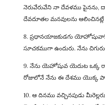
నెరువేరువేని నా దేవళము పైనను,
దేవదూతల మనవులను ఆలించినట్లే
8. ప్రధానయాజకుడగు యోహోషువా! అ
సూచకముగా ఉందురు. నేను చిగురు 
9. నేను యెహోషువ యెదుట ఒక్క రాత
రోజులోనే నేను ఈ దేశము యొక్క 
10. ఆ దినము వచ్చినపుడు మీరెల్లర