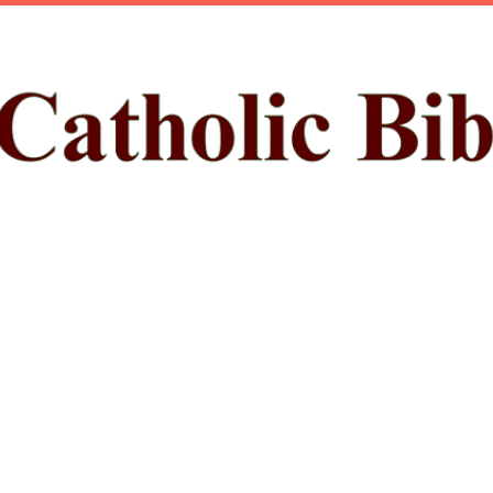
ప్రధాన కంటెంట్‌కు దాటవేయి