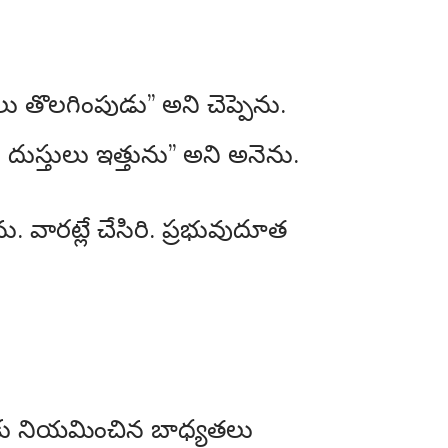
 తొలగింపుడు” అని చెప్పెను.
ుస్తులు ఇత్తును” అని అనెను.
వారట్లే చేసిరి. ప్రభువుదూత
నీకు నియమించిన బాధ్యతలు