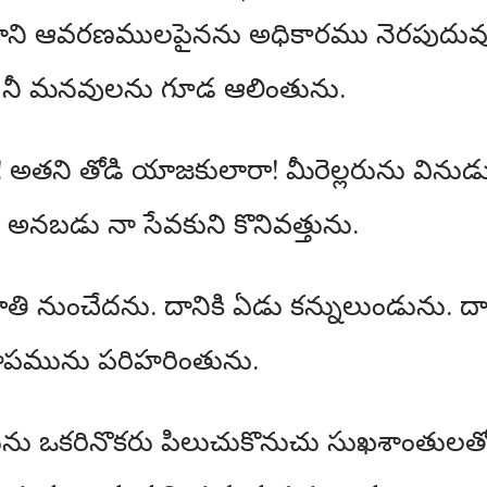
 దాని ఆవరణములపైనను అధికారము నెరపుదువు.
 నీ మనవులను గూడ ఆలింతును.
తని తోడి యాజకులారా! మీరెల్లరును వినుడ
అనబడు నా సేవకుని కొనివత్తును.
ి నుంచేదను. దానికి ఏడు కన్నులుండును. దా
పాపమును పరిహరింతును.
ును ఒకరినొకరు పిలుచుకొనుచు సుఖశాంతులతో మీ 