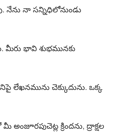
 నేను నా సన్నిధిలోనుండు
ు. మీరు భావి శుభమునకు
నిపై లేఖనమును చెక్కుదును. ఒక్క
అంజూరపుచెట్ల క్రిందను, ద్రాక్షల