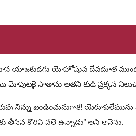
 మోపుటకై సాతాను అతని కుడి ప్రక్కన నిలు
వు నిన్ను ఖండించునుగాక! యెరూషలేమును కోరు
 తీసిన కొరివి వలె ఉన్నాడు” అని అనెను.