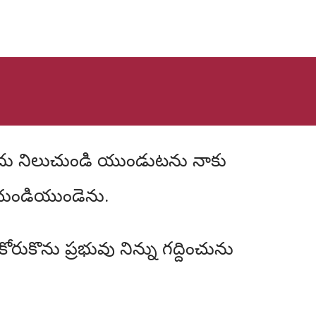
చుండియుండెను.
కొను ప్రభువు నిన్ను గద్దించును