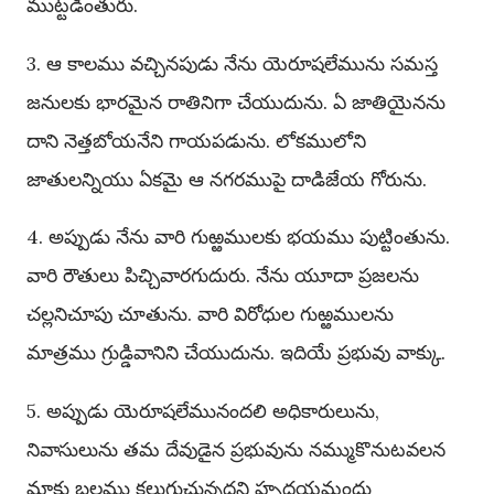
ముట్టడింతురు.
3. ఆ కాలము వచ్చినపుడు నేను యెరూషలేమును సమస్త
జనులకు భారమైన రాతినిగా చేయుదును. ఏ జాతియైనను
దాని నెత్తబోయనేని గాయపడును. లోకములోని
జాతులన్నియు ఏకమై ఆ నగరముపై దాడిజేయ గోరును.
4. అప్పుడు నేను వారి గుఱ్ఱములకు భయము పుట్టింతును.
వారి రౌతులు పిచ్చివారగుదురు. నేను యూదా ప్రజలను
చల్లనిచూపు చూతును. వారి విరోధుల గుఱ్ఱములను
మాత్రము గ్రుడ్డివానిని చేయుదును. ఇదియే ప్రభువు వాక్కు.
5. అప్పుడు యెరూషలేమునందలి అధికారులును,
నివాసులును తమ దేవుడైన ప్రభువును నమ్ముకొనుటవలన
మాకు బలము కలుగుచున్నదని హృదయమందు