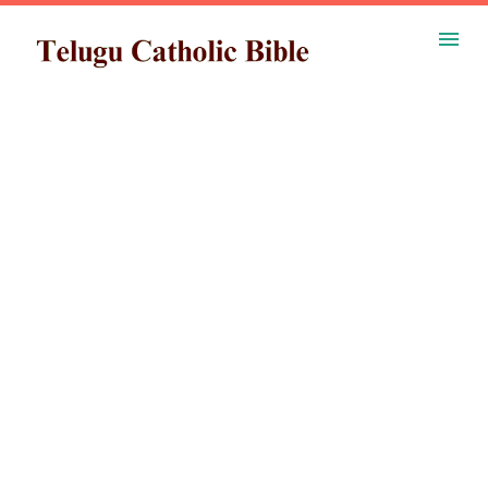
ప్రధాన కంటెంట్‌కు దాటవేయి