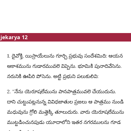
jekarya 12
1. దైవోక్తి, యిస్రాయేలును గూర్చి ప్రభువు సందేశమిది: ఆయన
ఆకాశమును గుడారమువలె విప్పెను. భూమికి పునాదివేసెను.
నరునికి ఊపిరి పోసెను. అట్టి ప్రభుని పలుకులివి:
2. “నేను యెరూషలేమును పానపాత్రమువలె చేయుదును.
దాని చుట్టుపట్లనున్న వివిధజాతుల ప్రజలు ఆ పాత్రము నుండి
మధువును గ్రోలి మత్తెక్కి తూలుదురు. వారు యెరూషలేమును
ముట్టడించునపుడు యూదాలోని ఇతర నగరములను గూడ