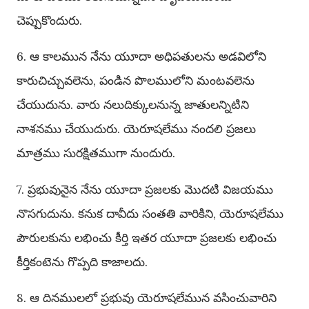
చెప్పుకొందురు.
6. ఆ కాలమున నేను యూదా అధిపతులను అడవిలోని
కారుచిచ్చువలెను, పండిన పొలములోని మంటవలెను
చేయుదును. వారు నలుదిక్కులనున్న జాతులన్నిటిని
నాశనము చేయుదురు. యెరూషలేము నందలి ప్రజలు
మాత్రము సురక్షితముగా నుందురు.
7. ప్రభువునైన నేను యూదా ప్రజలకు మొదటి విజయము
నొసగుదును. కనుక దావీదు సంతతి వారికిని, యెరూషలేము
పౌరులకును లభించు కీర్తి ఇతర యూదా ప్రజలకు లభించు
కీర్తికంటెను గొప్పది కాజాలదు.
8. ఆ దినములలో ప్రభువు యెరూషలేమున వసించువారిని