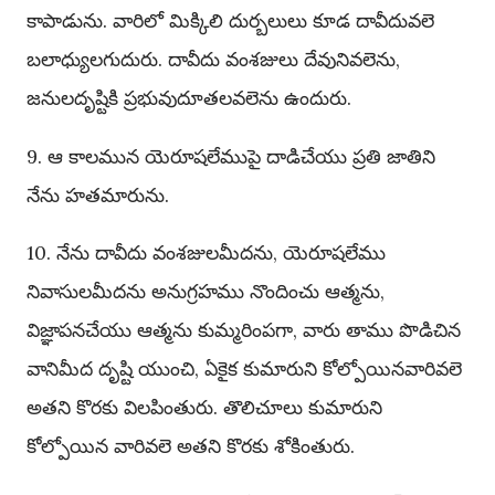
కాపాడును. వారిలో మిక్కిలి దుర్బలులు కూడ దావీదువలె
బలాధ్యులగుదురు. దావీదు వంశజులు దేవునివలెను,
జనులదృష్టికి ప్రభువుదూతలవలెను ఉందురు.
9. ఆ కాలమున యెరూషలేముపై దాడిచేయు ప్రతి జాతిని
నేను హతమారును.
10. నేను దావీదు వంశజులమీదను, యెరూషలేము
నివాసులమీదను అనుగ్రహము నొందించు ఆత్మను,
విజ్ఞాపనచేయు ఆత్మను కుమ్మరింపగా, వారు తాము పొడిచిన
వానిమీద దృష్టి యుంచి, ఏకైక కుమారుని కోల్పోయినవారివలె
అతని కొరకు విలపింతురు. తొలిచూలు కుమారుని
కోల్పోయిన వారివలె అతని కొరకు శోకింతురు.