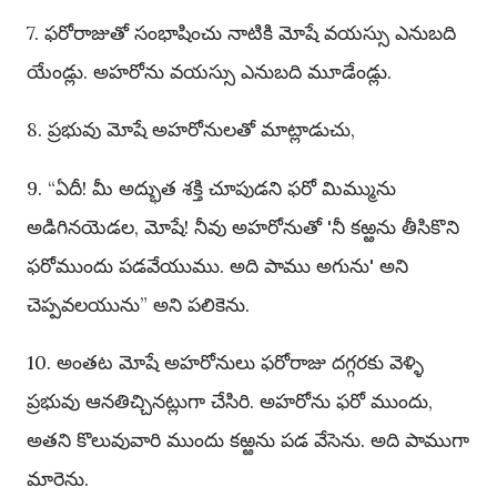
7. ఫరోరాజుతో సంభాషించు నాటికి మోషే వయస్సు ఎనుబది
యేండ్లు. అహరోను వయస్సు ఎనుబది మూడేండ్లు.
8. ప్రభువు మోషే అహరోనులతో మాట్లాడుచు,
9. “ఏదీ! మీ అద్భుత శక్తి చూపుడని ఫరో మిమ్మును
అడిగినయెడల, మోషే! నీవు అహరోనుతో 'నీ కఱ్ఱను తీసికొని
ఫరోముందు పడవేయుము. అది పాము అగును' అని
చెప్పవలయును” అని పలికెను.
10. అంతట మోషే అహరోనులు ఫరోరాజు దగ్గరకు వెళ్ళి
ప్రభువు ఆనతిచ్చినట్లుగా చేసిరి. అహరోను ఫరో ముందు,
అతని కొలువువారి ముందు కఱ్ఱను పడ వేసెను. అది పాముగా
మారెను.