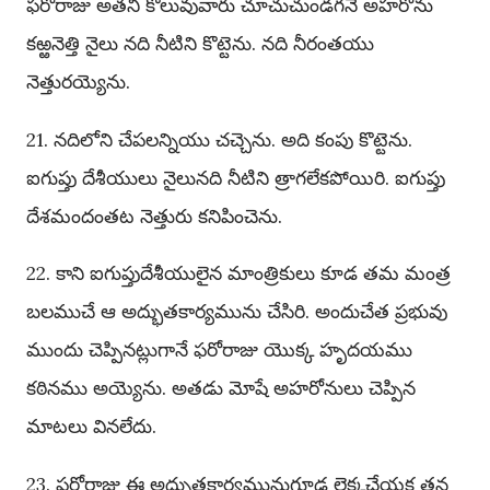
ఫరోరాజు అతని కొలువువారు చూచుచుండగనే అహరోను
కఱ్ఱనెత్తి నైలు నది నీటిని కొట్టెను. నది నీరంతయు
నెత్తురయ్యెను.
21. నదిలోని చేపలన్నియు చచ్చెను. అది కంపు కొట్టెను.
ఐగుప్తు దేశీయులు నైలునది నీటిని త్రాగలేకపోయిరి. ఐగుప్తు
దేశమందంతట నెత్తురు కనిపించెను.
22. కాని ఐగుప్తుదేశీయులైన మాంత్రికులు కూడ తమ మంత్ర
బలముచే ఆ అద్భుతకార్యమును చేసిరి. అందుచేత ప్రభువు
ముందు చెప్పినట్లుగానే ఫరోరాజు యొక్క హృదయము
కఠినము అయ్యెను. అతడు మోషే అహరోనులు చెప్పిన
మాటలు వినలేదు.
23. ఫరోరాజు ఈ అద్భుతకార్యమునుగూడ లెక్కచేయక తన