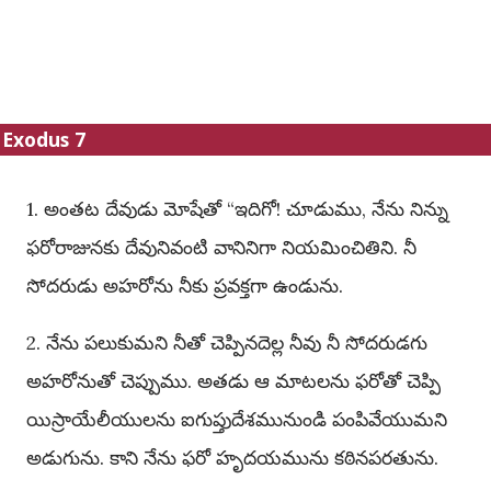
Exodus 7
1. అంతట దేవుడు మోషేతో “ఇదిగో! చూడుము, నేను నిన్ను
ఫరోరాజునకు దేవునివంటి వానినిగా నియమించితిని. నీ
సోదరుడు అహరోను నీకు ప్రవక్తగా ఉండును.
2. నేను పలుకుమని నీతో చెప్పినదెల్ల నీవు నీ సోదరుడగు
అహరోనుతో చెప్పుము. అతడు ఆ మాటలను ఫరోతో చెప్పి
యిస్రాయేలీయులను ఐగుప్తుదేశమునుండి పంపివేయుమని
అడుగును. కాని నేను ఫరో హృదయమును కఠినపరతును.