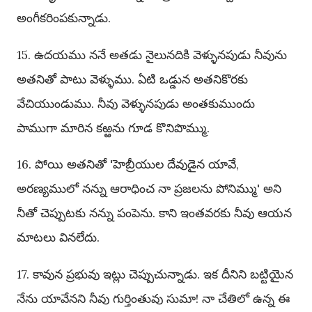
అంగీకరింపకున్నాడు.
15. ఉదయము ననే అతడు నైలునదికి వెళ్ళునపుడు నీవును
అతనితో పాటు వెళ్ళుము. ఏటి ఒడ్డున అతనికొరకు
వేచియుండుము. నీవు వెళ్ళునపుడు అంతకుముందు
పాముగా మారిన కఱ్ఱను గూడ కొనిపొమ్ము.
16. పోయి అతనితో 'హెబ్రీయుల దేవుడైన యావే,
అరణ్యములో నన్ను ఆరాధించ నా ప్రజలను పోనిమ్ము' అని
నీతో చెప్పుటకు నన్ను పంపెను. కాని ఇంతవరకు నీవు ఆయన
మాటలు వినలేదు.
17. కావున ప్రభువు ఇట్లు చెప్పుచున్నాడు. ఇక దీనిని బట్టియైన
నేను యావేనని నీవు గుర్తింతువు సుమా! నా చేతిలో ఉన్న ఈ