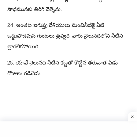
సౌధమునకు తిరిగి వెళ్ళెను.
24. అంతట ఐగుప్తు దేశీయులు మంచినీటికై ఏటి
ఒడ్డుపొడవున గుంటలు త్రవ్విరి. వారు నైలునదిలోని నీటిని
త్రాగలేకపోయిరి.
25. యావే నైలునది నీటిని కఱ్ఱతో కొట్టిన తరువాత ఏడు
రోజులు గడిచెను.
Copyright © 2025
Telugu Catholic Bible
All Rights