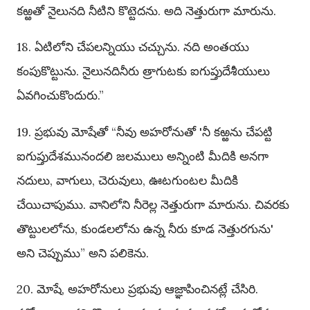
కఱ్ఱతో నైలునది నీటిని కొట్టెదను. అది నెత్తురుగా మారును.
18. ఏటిలోని చేపలన్నియు చచ్చును. నది అంతయు
కంపుకొట్టును. నైలునదినీరు త్రాగుటకు ఐగుప్తుదేశీయులు
ఏవగించుకొందురు.”
19. ప్రభువు మోషేతో “నీవు అహరోనుతో 'నీ కఱ్ఱను చేపట్టి
ఐగుప్తుదేశమునందలి జలములు అన్నింటి మీదికి అనగా
నదులు, వాగులు, చెరువులు, ఊటగుంటల మీదికి
చేయిచాపుము. వానిలోని నీరెల్ల నెత్తురుగా మారును. చివరకు
తొట్టులలోను, కుండలలోను ఉన్న నీరు కూడ నెత్తురగును'
అని చెప్పుము” అని పలికెను.
20. మోషే, అహరోనులు ప్రభువు ఆజ్ఞాపించినట్లే చేసిరి.