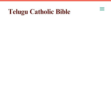
ప్రధాన కంటెంట్‌కు దాటవేయి