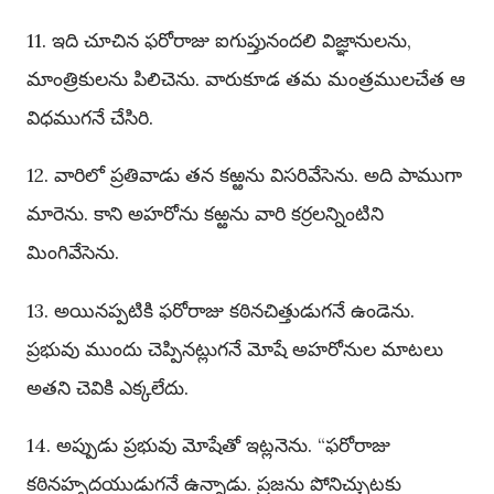
11. ఇది చూచిన ఫరోరాజు ఐగుప్తునందలి విజ్ఞానులను,
మాంత్రికులను పిలిచెను. వారుకూడ తమ మంత్రములచేత ఆ
విధముగనే చేసిరి.
12. వారిలో ప్రతివాడు తన కఱ్ఱను విసరివేసెను. అది పాముగా
మారెను. కాని అహరోను కఱ్ఱను వారి కర్రలన్నింటిని
మింగివేసెను.
13. అయినప్పటికి ఫరోరాజు కఠినచిత్తుడుగనే ఉండెను.
ప్రభువు ముందు చెప్పినట్లుగనే మోషే అహరోనుల మాటలు
అతని చెవికి ఎక్కలేదు.
14. అప్పుడు ప్రభువు మోషేతో ఇట్లనెను. “ఫరోరాజు
కఠినహృదయుడుగనే ఉన్నాడు. ప్రజను పోనిచ్చుటకు