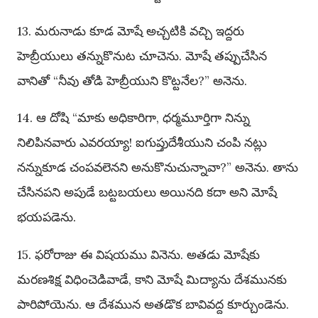
13. మరునాడు కూడ మోషే అచ్చటికి వచ్చి ఇద్దరు
హెబ్రీయులు తన్నుకొనుట చూచెను. మోషే తప్పుచేసిన
వానితో “నీవు తోడి హెబ్రీయుని కొట్టనేల?” అనెను.
14. ఆ దోషి “మాకు అధికారిగా, ధర్మమూర్తిగా నిన్ను
నిలిపినవారు ఎవరయ్యా! ఐగుప్తుదేశీయుని చంపి నట్లు
నన్నుకూడ చంపవలెనని అనుకొనుచున్నావా?” అనెను. తాను
చేసినపని అపుడే బట్టబయలు అయినది కదా అని మోషే
భయపడెను.
15. ఫరోరాజు ఈ విషయము వినెను. అతడు మోషేకు
మరణశిక్ష విధించెడివాడే, కాని మోషే మిద్యాను దేశమునకు
పారిపోయెను. ఆ దేశమున అతడొక బావివద్ద కూర్చుండెను.