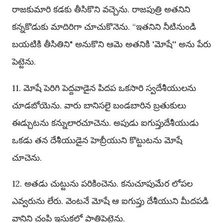
రాజకుమారి కడకు తీసికొని వచ్చెను. రాజపుత్రి అతనిని
కన్నకొడుకు మాదిరిగా చూచుకొనెను. “ఇతనిని నీటినుండి
బయటికి తీసితిని" అనుకొని ఆమె అతనికి 'మోషే'' అను పేరు
పెట్టెను.
11. మోషే పెరిగి పెద్దవాడైన పిదప ఒకసారి స్వదేశీయులను
చూడబోయెను. వారు బానిసలై బండబారిన బ్రతుకులు
ఈడ్చుటను కన్నులారచూచెను. అపుడు ఐగుప్తుదేశీయుడు
ఒకడు తన దేశీయుడైన హెబ్రీయుని కొట్టుటను మోషే
చూచెను.
12. అతడు చుట్టును పరికించెను. కనుచూపుమేర లోపల
ఎవ్వరును లేరు. వెంటనే మోషే ఆ ఐగుప్తు దేశీయుని మీదపడి
వానిని చంపి ఇసుకలో పాతిపెట్టెను.