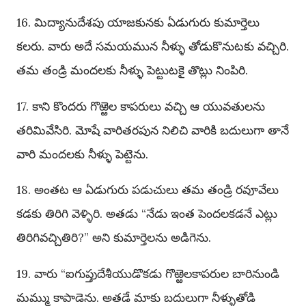
16. మిద్యానుదేశపు యాజకునకు ఏడుగురు కుమార్తెలు
కలరు. వారు అదే సమయమున నీళ్ళు తోడుకొనుటకు వచ్చిరి.
తమ తండ్రి మందలకు నీళ్ళు పెట్టుటకై తొట్లు నింపిరి.
17. కాని కొందరు గొఱ్ఱెల కాపరులు వచ్చి ఆ యువతులను
తరిమివేసిరి. మోషే వారితరపున నిలిచి వారికి బదులుగా తానే
వారి మందలకు నీళ్ళు పెట్టెను.
18. అంతట ఆ ఏడుగురు పడుచులు తమ తండ్రి రవూవేలు
కడకు తిరిగి వెళ్ళిరి. అతడు “నేడు ఇంత పెందలకడనే ఎట్లు
తిరిగివచ్చితిరి?” అని కుమార్తెలను అడిగెను.
19. వారు “ఐగుప్తుదేశీయుడొకడు గొఱ్ఱెలకాపరుల బారినుండి
మమ్ము కాపాడెను. అతడే మాకు బదులుగా నీళ్ళుతోడి