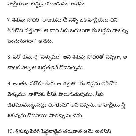
హెబ్రీయుల బిడ్డడై యుండును” అనెను.
7. శిశువు సోదరి “రాజకుమారీ! వెళ్ళి ఒక హెబ్రీయదాదిని
తీసికొని వత్తునా? ఆ దాది నీకు బదులుగా ఈ బిడ్డకు పాలిచ్చి
పెంచునుగదా!” అనెను.
8. ఫరో కుమార్తె “వెళ్ళుము” అని శిశువు సోదరితో చెప్పగా, ఆ
బాలిక వెళ్ళి ఆ బిడ్డతల్లినే కొనివచ్చెను.
9. అంతట ఫరోకూతురు ఆ తల్లితో “ఈ బిడ్డను తీసికొని
వెళ్ళుము. నాకొరకు వీనికి పాలుగుడుపుము. నీకు
జీతముముట్టునట్లు చూతును" అని చెప్పెను. ఆ హెబ్రీయ స్త్రీ
శిశువును కొనిపోయి పాలిచ్చి పెంచెను.
10. శిశువు పెరిగి పెద్దవాడైన తరువాత ఆమె అతనిని