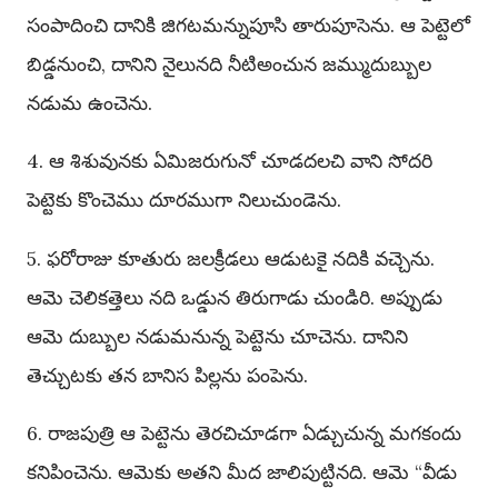
సంపాదించి దానికి జిగటమన్నుపూసి తారుపూసెను. ఆ పెట్టెలో
బిడ్డనుంచి, దానిని నైలునది నీటిఅంచున జమ్ముదుబ్బుల
నడుమ ఉంచెను.
4. ఆ శిశువునకు ఏమిజరుగునో చూడదలచి వాని సోదరి
పెట్టెకు కొంచెము దూరముగా నిలుచుండెను.
5. ఫరోరాజు కూతురు జలక్రీడలు ఆడుటకై నదికి వచ్చెను.
ఆమె చెలికత్తెలు నది ఒడ్డున తిరుగాడు చుండిరి. అప్పుడు
ఆమె దుబ్బుల నడుమనున్న పెట్టెను చూచెను. దానిని
తెచ్చుటకు తన బానిస పిల్లను పంపెను.
6. రాజపుత్రి ఆ పెట్టెను తెరచిచూడగా ఏడ్చుచున్న మగకందు
కనిపించెను. ఆమెకు అతని మీద జాలిపుట్టినది. ఆమె “వీడు