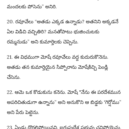
మందలకు పోసెను” అనిరి.
20. రవూవేలు “అతడు ఎక్కడ ఉన్నాడు? అతనిని అక్కడనే
ఏల విడిచి వచ్చితిరి? మనతోపాటు భుజించుటకు
రమ్మనుడు” అని కుమార్తెలకు చెప్పెను.
21. ఈ విధముగా మోషే రవూవేలు వద్ద కుదురుకొనెను.
అతడు తన కుమార్తెయైన సిప్పోరాను మోషేకిచ్చి పెండ్లి
చేసెను.
22. ఆమె ఒక కొడుకును కనెను. మోషే "నేను ఈ పరదేశమున
అపరిచితుడుగా ఉన్నాను” అని అనుకొని ఆ బిడ్డకు 'గెర్షోము”
అని పేరు పెట్టెను.
23. ఏండ్లు దొరలిపోయినవి. ఐగుప్తుదేశ ప్రభువు చనిపోయెను.