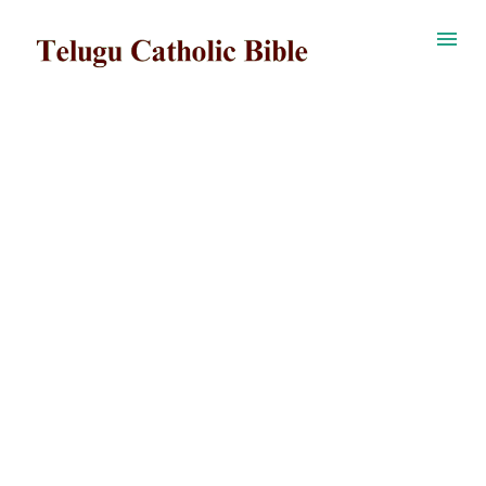
ప్రధాన కంటెంట్‌కు దాటవేయి