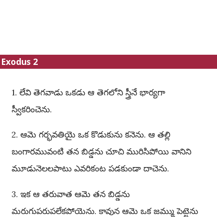
Exodus 2
1. లేవి తెగవాడు ఒకడు ఆ తెగలోని స్త్రీనే భార్యగా
స్వీకరించెను.
2. ఆమె గర్భవతియై ఒక కొడుకును కనెను. ఆ తల్లి
బంగారమువంటి తన బిడ్డను చూచి మురిసిపోయి వానిని
మూడునెలలపాటు ఎవరికంట పడకుండా దాచెను.
3. ఇక ఆ తరువాత ఆమె తన బిడ్డను
మరుగుపరుపలేకపోయెను. కావున ఆమె ఒక జమ్ము పెట్టెను