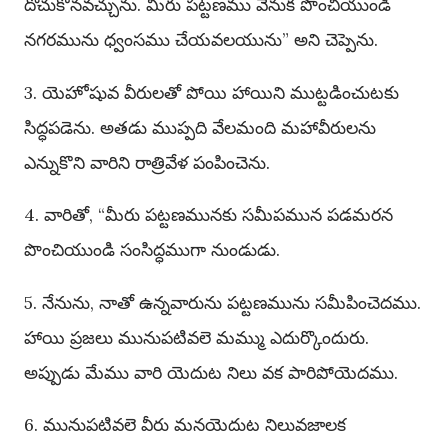
దోచుకొనవచ్చును. మీరు పట్టణము వెనుక పొంచియుండి
నగరమును ధ్వంసము చేయవలయును” అని చెప్పెను.
3. యెహోషువ వీరులతో పోయి హాయిని ముట్టడించుటకు
సిద్ధపడెను. అతడు ముప్పది వేలమంది మహావీరులను
ఎన్నుకొని వారిని రాత్రివేళ పంపించెను.
4. వారితో, “మీరు పట్టణమునకు సమీపమున పడమరన
పొంచియుండి సంసిద్ధముగా నుండుడు.
5. నేనును, నాతో ఉన్నవారును పట్టణమును సమీపించెదము.
హాయి ప్రజలు మునుపటివలె మమ్ము ఎదుర్కొందురు.
అప్పుడు మేము వారి యెదుట నిలు వక పారిపోయెదము.
6. మునుపటివలె వీరు మనయెదుట నిలువజాలక