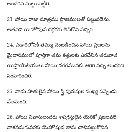
అందరిని మట్టు పెట్టిరి.
23. హాయి రాజు మాత్రము ప్రాణములతో పట్టుపడెను.
అతనిని యెహోషువ దగ్గరకు తీసికొని వచ్చిరి.
24. ఎడారిలోనికి తమ్ము వెంబడించిన హాయి ప్రజలను
మైదానములో పూర్తిగా తమ కత్తులకు ఎరచేసిన తరువాత
యిస్రాయేలీయులు హాయి నగరమునకు తిరిగి వచ్చి అందరిని
సంహరించిరి.
25. నాడు హతులైన హాయి స్త్రీ పురుషుల సంఖ్య పన్నెండు
వేలమంది.
26. హాయి నివాసులందరు శాపగ్రస్తులైన యెరికో ప్రజలవలె
నాశనమగువరకు యెహోషువ తాను చాచిపట్టుకొనిన