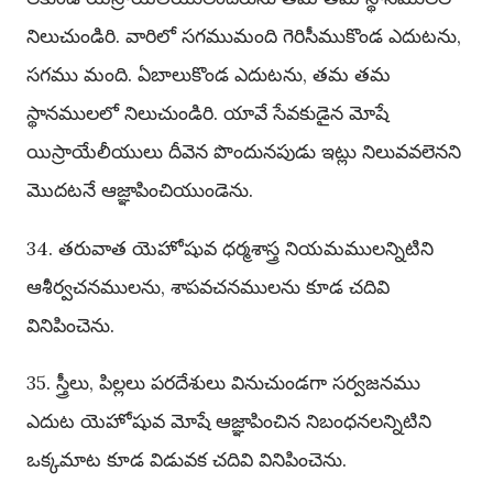
నిలుచుండిరి. వారిలో సగముమంది గెరిసీముకొండ ఎదుటను,
సగము మంది. ఏబాలుకొండ ఎదుటను, తమ తమ
స్థానములలో నిలుచుండిరి. యావే సేవకుడైన మోషే
యిస్రాయేలీయులు దీవెన పొందునపుడు ఇట్లు నిలువవలెనని
మొదటనే ఆజ్ఞాపించియుండెను.
34. తరువాత యెహోషువ ధర్మశాస్త్ర నియమములన్నిటిని
ఆశీర్వచనములను, శాపవచనములను కూడ చదివి
వినిపించెను.
35. స్త్రీలు, పిల్లలు పరదేశులు వినుచుండగా సర్వజనము
ఎదుట యెహోషువ మోషే ఆజ్ఞాపించిన నిబంధనలన్నిటిని
ఒక్కమాట కూడ విడువక చదివి వినిపించెను.