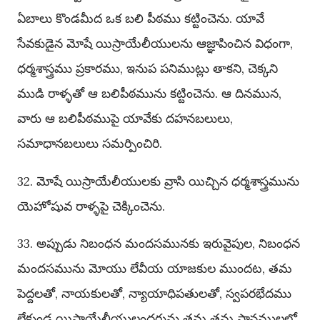
ఏబాలు కొండమీద ఒక బలి పీఠము కట్టించెను. యావే
సేవకుడైన మోషే యిస్రాయేలీయులను ఆజ్ఞాపించిన విధంగా,
ధర్మశాస్త్రము ప్రకారము, ఇనుప పనిముట్లు తాకని, చెక్కని
ముడి రాళ్ళతో ఆ బలిపీఠమును కట్టించెను. ఆ దినమున,
వారు ఆ బలిపీఠముపై యావేకు దహనబలులు,
సమాధానబలులు సమర్పించిరి.
32. మోషే యిస్రాయేలీయులకు వ్రాసి యిచ్చిన ధర్మశాస్త్రమును
యెహోషువ రాళ్ళపై చెక్కించెను.
33. అప్పుడు నిబంధన మందసమునకు ఇరువైపుల, నిబంధన
మందసమును మోయు లేవీయ యాజకుల ముందట, తమ
పెద్దలతో, నాయకులతో, న్యాయాధిపతులతో, స్వపరభేదము
లేకుండ యిస్రాయేలీయులందరును తమ తమ స్థానములలో