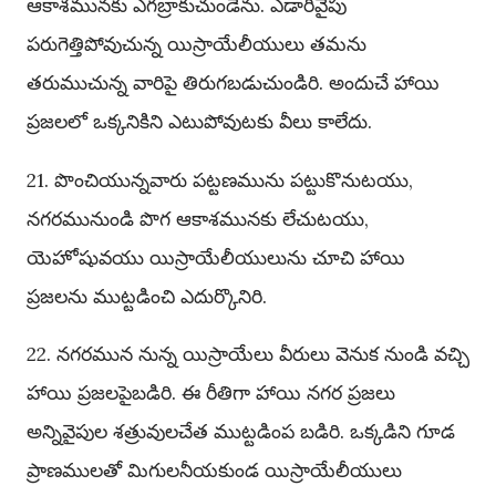
ఆకాశమునకు ఎగబ్రాకుచుండెను. ఎడారివైపు
పరుగెత్తిపోవుచున్న యిస్రాయేలీయులు తమను
తరుముచున్న వారిపై తిరుగబడుచుండిరి. అందుచే హాయి
ప్రజలలో ఒక్కనికిని ఎటుపోవుటకు వీలు కాలేదు.
21. పొంచియున్నవారు పట్టణమును పట్టుకొనుటయు,
నగరమునుండి పొగ ఆకాశమునకు లేచుటయు,
యెహోషువయు యిస్రాయేలీయులును చూచి హాయి
ప్రజలను ముట్టడించి ఎదుర్కొనిరి.
22. నగరమున నున్న యిస్రాయేలు వీరులు వెనుక నుండి వచ్చి
హాయి ప్రజలపైబడిరి. ఈ రీతిగా హాయి నగర ప్రజలు
అన్నివైపుల శత్రువులచేత ముట్టడింప బడిరి. ఒక్కడిని గూడ
ప్రాణములతో మిగులనీయకుండ యిస్రాయేలీయులు