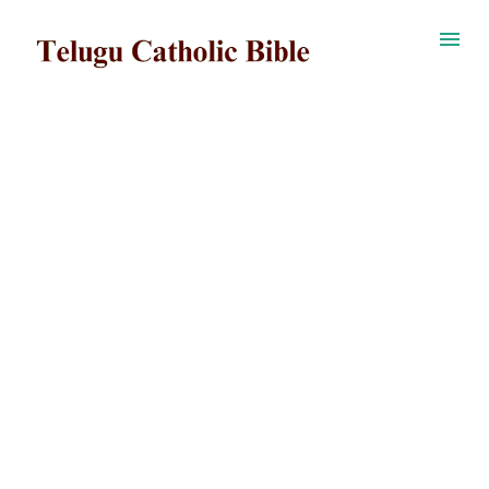
ప్రధాన కంటెంట్‌కు దాటవేయి