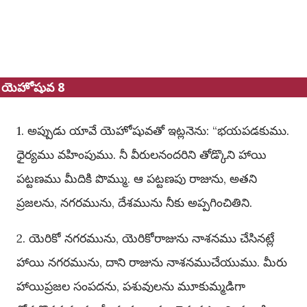
యెహోషువ 8
1. అప్పుడు యావే యెహోషువతో ఇట్లనెను: “భయపడకుము.
ధైర్యము వహింపుము. నీ వీరులనందరిని తోడ్కొని హాయి
పట్టణము మీదికి పొమ్ము. ఆ పట్టణపు రాజును, అతని
ప్రజలను, నగరమును, దేశమును నీకు అప్పగించితిని.
2. యెరికో నగరమును, యెరికోరాజును నాశనము చేసినట్లే
హాయి నగరమును, దాని రాజును నాశనముచేయుము. మీరు
హాయిప్రజల సంపదను, పశువులను మూకుమ్మడిగా