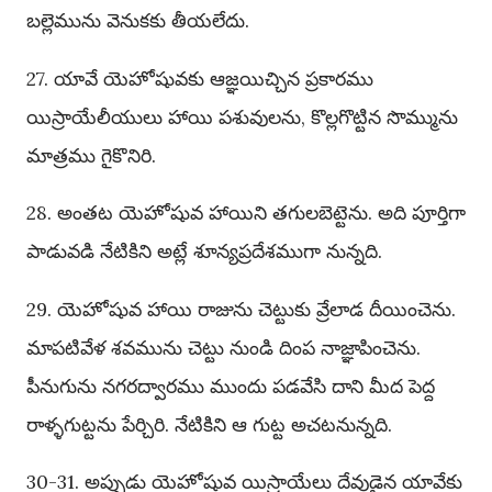
బల్లెమును వెనుకకు తీయలేదు.
27. యావే యెహోషువకు ఆజ్ఞయిచ్చిన ప్రకారము
యిస్రాయేలీయులు హాయి పశువులను, కొల్లగొట్టిన సొమ్మును
మాత్రము గైకొనిరి.
28. అంతట యెహోషువ హాయిని తగులబెట్టెను. అది పూర్తిగా
పాడువడి నేటికిని అట్లే శూన్యప్రదేశముగా నున్నది.
29. యెహోషువ హాయి రాజును చెట్టుకు వ్రేలాడ దీయించెను.
మాపటివేళ శవమును చెట్టు నుండి దింప నాజ్ఞాపించెను.
పీనుగును నగరద్వారము ముందు పడవేసి దాని మీద పెద్ద
రాళ్ళగుట్టను పేర్చిరి. నేటికిని ఆ గుట్ట అచటనున్నది.
30-31. అప్పుడు యెహోషువ యిస్రాయేలు దేవుడైన యావేకు