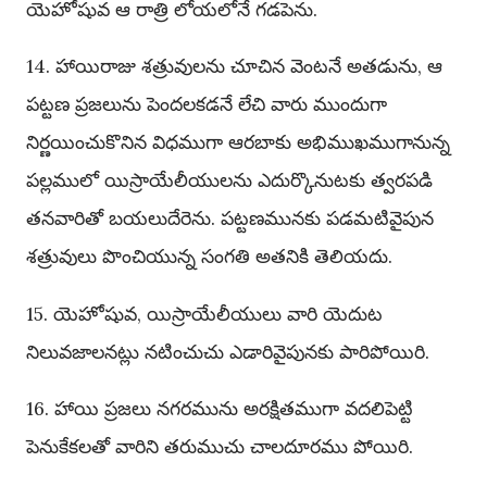
యెహోషువ ఆ రాత్రి లోయలోనే గడపెను.
14. హాయిరాజు శత్రువులను చూచిన వెంటనే అతడును, ఆ
పట్టణ ప్రజలును పెందలకడనే లేచి వారు ముందుగా
నిర్ణయించుకొనిన విధముగా ఆరబాకు అభిముఖముగానున్న
పల్లములో యిస్రాయేలీయులను ఎదుర్కొనుటకు త్వరపడి
తనవారితో బయలుదేరెను. పట్టణమునకు పడమటివైపున
శత్రువులు పొంచియున్న సంగతి అతనికి తెలియదు.
15. యెహోషువ, యిస్రాయేలీయులు వారి యెదుట
నిలువజాలనట్లు నటించుచు ఎడారివైపునకు పారిపోయిరి.
16. హాయి ప్రజలు నగరమును అరక్షితముగా వదలిపెట్టి
పెనుకేకలతో వారిని తరుముచు చాలదూరము పోయిరి.