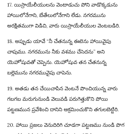
17. యిస్రాయేలీయులను వెంటాడుచు పోని వాడొక్కడును
హాయిలోనేగాని, బేతేలులోనేగాని లేడు. నగరమును
అరక్షితముగా విడిచి, వారు యిస్రాయేలీయుల వెంటబడిరి.
18. అప్పుడు యావే “నీ చేతనున్న ఈటెను హాయివైపు
చాపుము. నగరమును నీకు వశము చేసెదను” అని
యెహోషువతో చెప్పెను. యెహోషువ తన చేతనున్న
బల్లెమును నగరమువైపు చాపెను.
19. అతడు తన చేయిచాపిన వెంటనే పొంచియున్న వారు
గబగబ మరుగునుండి వెలువడి పరుగెత్తుకొని పోయి
పట్టణమున ప్రవేశించి దానిని ఆక్రమించుకొని తగులబెట్టిరి.
20. హాయి ప్రజలు వెనుదిరిగి చూడగా పట్టణము నుండి పొగ