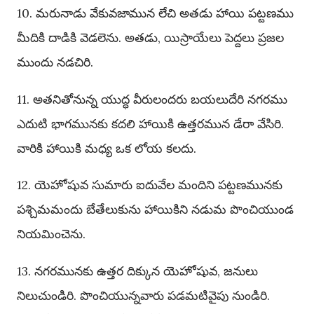
10. మరునాడు వేకువజామున లేచి అతడు హాయి పట్టణము
మీదికి దాడికి వెడలెను. అతడు, యిస్రాయేలు పెద్దలు ప్రజల
ముందు నడచిరి.
11. అతనితోనున్న యుద్ధ వీరులందరు బయలుదేరి నగరము
ఎదుటి భాగమునకు కదలి హాయికి ఉత్తరమున డేరా వేసిరి.
వారికి హాయికి మధ్య ఒక లోయ కలదు.
12. యెహోషువ సుమారు ఐదువేల మందిని పట్టణమునకు
పశ్చిమమందు బేతేలుకును హాయికిని నడుమ పొంచియుండ
నియమించెను.
13. నగరమునకు ఉత్తర దిక్కున యెహోషువ, జనులు
నిలుచుండిరి. పొంచియున్నవారు పడమటివైపు నుండిరి.