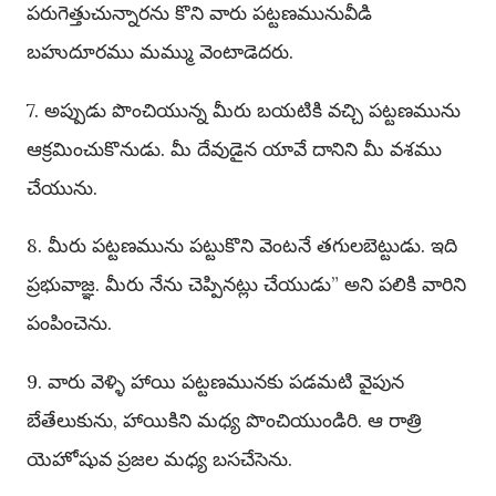
పరుగెత్తుచున్నారను కొని వారు పట్టణమునువీడి
బహుదూరము మమ్ము వెంటాడెదరు.
7. అప్పుడు పొంచియున్న మీరు బయటికి వచ్చి పట్టణమును
ఆక్రమించుకొనుడు. మీ దేవుడైన యావే దానిని మీ వశము
చేయును.
8. మీరు పట్టణమును పట్టుకొని వెంటనే తగులబెట్టుడు. ఇది
ప్రభువాజ్ఞ. మీరు నేను చెప్పినట్లు చేయుడు” అని పలికి వారిని
పంపించెను.
9. వారు వెళ్ళి హాయి పట్టణమునకు పడమటి వైపున
బేతేలుకును, హాయికిని మధ్య పొంచియుండిరి. ఆ రాత్రి
యెహోషువ ప్రజల మధ్య బసచేసెను.