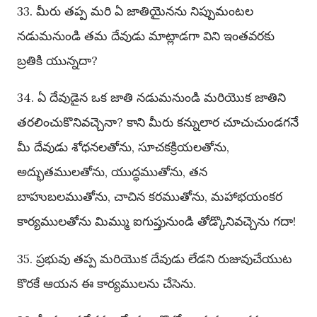
33. మీరు తప్ప మరి ఏ జాతియైనను నిప్పుమంటల
నడుమనుండి తమ దేవుడు మాట్లాడగా విని ఇంతవరకు
బ్రతికి యున్నదా?
34. ఏ దేవుడైన ఒక జాతి నడుమనుండి మరియొక జాతిని
తరలించుకొనివచ్చెనా? కాని మీరు కన్నులార చూచుచుండగనే
మీ దేవుడు శోధనలతోను, సూచకక్రియలతోను,
అద్భుతములతోను, యుద్ధముతోను, తన
బాహుబలముతోను, చాచిన కరముతోను, మహాభయంకర
కార్యములతోను మిమ్ము ఐగుప్తునుండి తోడ్కొనివచ్చెను గదా!
35. ప్రభువు తప్ప మరియొక దేవుడు లేడని రుజువుచేయుట
కొరకే ఆయన ఈ కార్యములను చేసెను.