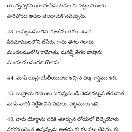
యాదృచ్ఛికముగా చంపినయెడల ఈ పట్టణములకు
పారిపోయి అచట తలదాచుకొనవచ్చును.
43. ఆ పట్టణములివి: రూబేను తెగల ఎడారి
పీఠభూములలోని బేసేరు, గాదు తెగల గిలాదు
మండలములోని రామోతు, మనష్షే తెగల బాషాను
మండలమునందలి గోలాను.
44. మోషే యిస్రాయేలీయులకు ఇచ్చిన ధర్మ శాస్త్రము ఇది.
45. యిస్రాయేలీయులు ఐగుప్తునుండి వెడలివచ్చిన తరువాత
మోషే వారికి నిర్దేశించిన విధులు, చట్టములు ఇవి.
46. వారు యోర్ధాను నదికి తూర్పున లోయలో బెత్పెయోరు
నగరముచెంత ఉన్నప్పుడు అతడు ఈ కట్టడలు చేసెను. ఈ