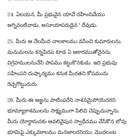
24. ఏలయన, మీ ప్రభువైన యావే దహించివేయు
అగ్నివంటివాడు, అసూయాపరుడైన ' దేవుడు.
25. మీరు ఆ నేలమీద చాలకాలము వసించి కుమారులను,
మనుమలను కన్నపిదప కూడ ఏ ఆకారముతోనైనను
విగ్రహములనుచేసి పాపము కట్టుకొనకుడు. ఇది ప్రభువు
సహింపని దుష్కార్యము కనుక మీరతని కోపమును
రెచ్చగొట్టుదురు.
26. మీరు ఈ ఆజ్ఞను పాటింపరేని నాశనమైపోయెదరని
భూమ్యాకాశములను సాక్ష్యముగా పిలిచి చెప్పుచున్నాను.
మీరు యోర్ధానునకు ఆవలివైపున స్వాధీనము చేసికొన బోవు
భూమిపై ఎక్కువకాలము మనజాలరనియు, మొదలంట