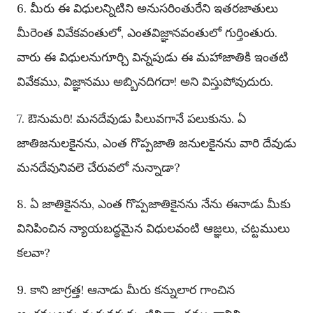
6. మీరు ఈ విధులన్నిటిని అనుసరింతురేని ఇతరజాతులు
మీరెంత వివేకవంతులో, ఎంతవిజ్ఞానవంతులో గుర్తింతురు.
వారు ఈ విధులనుగూర్చి విన్నపుడు ఈ మహాజాతికి ఇంతటి
వివేకము, విజ్ఞానము అబ్బినదిగదా! అని విస్తుపోవుదురు.
7. ఔనుమరి! మనదేవుడు పిలువగానే పలుకును. ఏ
జాతిజనులకైనను, ఎంత గొప్పజాతి జనులకైనను వారి దేవుడు
మనదేవునివలె చేరువలో నున్నాడా?
8. ఏ జాతికైనను, ఎంత గొప్పజాతికైనను నేను ఈనాడు మీకు
వినిపించిన న్యాయబద్ధమైన విధులవంటి ఆజ్ఞలు, చట్టములు
కలవా?
9. కాని జాగ్రత్త! ఆనాడు మీరు కన్నులార గాంచిన