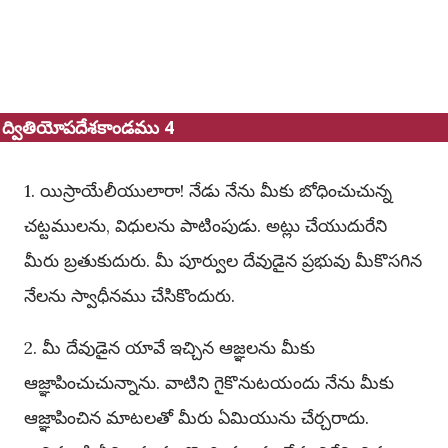
ద్వితియోపదేశకాండము 4
1. యిస్రాయేలీయులారా! నేడు నేను మీకు బోధించుచున్న
చట్టములను, విధులను పాటింపుడు. అట్లు చేయుదురేని
మీరు బ్రతుకుదురు. మీ పూర్వుల దేవుడైన ప్రభువు మీకొసగిన
నేలను స్వాధీనము చేసికొందురు.
2. మీ దేవుడైన యావే ఇచ్చిన ఆజ్ఞలను మీకు
ఆజ్ఞాపించుచున్నాను. వాటిని గైకొనుటయందు నేను మీకు
ఆజ్ఞాపించిన మాటలతో మీరు ఏమియును చేర్చరాదు.