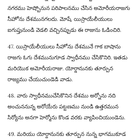
నగరము హెష్బోనున పరిపాలనము చేసిన అమోరీయరాజగు
సీహోను దేశమునగలదు. మోషే, యిస్రాయేలీయులు
ఐగుప్తునుండి వెడలి వచ్చినప్పుడు ఈ రాజును ఓడించిరి.
47. యిస్రాయేలీయులు సీహోను దేశమునే గాక బాషాను
రాజగు ఓగు దేశమునుగూడ స్వాధీనము చేసికొనిరి. ఇతడు
మరియొక అమోరీయరాజు. యోర్డానునకు తూర్పున
రాజ్యము చేయుచుండెడి వాడు.
48. వారు స్వాధీనముచేసికొనిన దేశము అర్నోను నది
అంచుననున్న అరోయేరు పట్టణము నుండి ఉత్తరమున
సిర్యోను అనగా హెర్మోను కొండ వరకు వ్యాపించియుండెను.
49. మరియు యోర్దానునకు తూర్పున నున్న భాగముకూడ