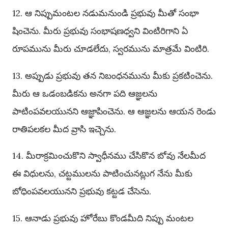
12. ఆ నిప్పుమంటల నడుమనుండి ప్రభువు మీతో సంభా
షించెను. మీరు ప్రభువు సంభాషణధ్వని వింటిరిగాని ఏ
రూపమును మీరు చూడలేదు, స్వరమును మాత్రమే వింటిరి.
13. అప్పుడు ప్రభువు తన నిబంధనమును మీకు ప్రకటించెను.
మీరు ఆ ఒడంబడికను అనగా పది ఆజ్ఞలను
పాటింపవలయునని ఆజ్ఞాపించెను. ఆ ఆజ్ఞలను ఆయన రెండు
రాతిపలకల మీద వ్రాసి ఇచ్చెను.
14. మీరాక్రమించుకొని స్వాధీనము చేసికొన బోవు నేలమీద
ఈ విధులను, చట్టములను పాటించునట్లుగ నేను మీకు
బోధింపవలయునని ప్రభువు కట్టడ చేసెను.
15. ఆనాడు ప్రభువు హోరేబు కొండమీది నిప్పు మంటల