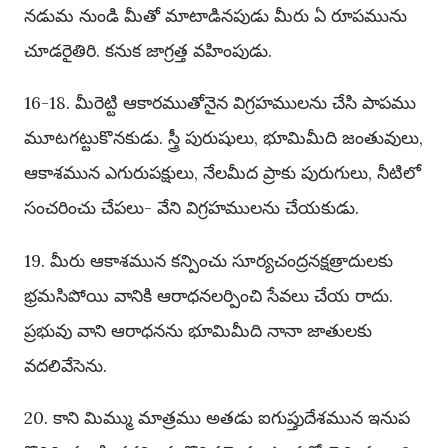
నడుమ నుండి మీతో మాటాడినపుడు మీరు ఏ రూపమును
చూడరైతిరి. కనుక జాగ్రత్త వహింపుడు.
16-18. మీరెట్టి ఆకారముతోనైన విగ్రహములను చేసి పాపము
మూటగట్టుకొనకుడు. స్త్రీ పురుషులు, భూమిమీది జంతువులు,
ఆకాశమున ఎగురుపక్షులు, నేలమీద ప్రాకు పురుగులు, నీటిలో
సంచరించు చేపలు- వేని విగ్రహములను చేయకుడు.
19. మీరు ఆకాశమున కన్పించు సూర్యచంద్రనక్షత్రాదులకు
భ్రమసిపోయి వానికి ఆరాధనలర్పించి సేవలు చేయ రాదు.
ప్రభువు వాని ఆరాధనను భూమిమీది నానా జాతులకు
వదలివేసెను.
20. కాని మిమ్ము మాత్రము అతడు ఐగుప్తుదేశమున ఇనుప