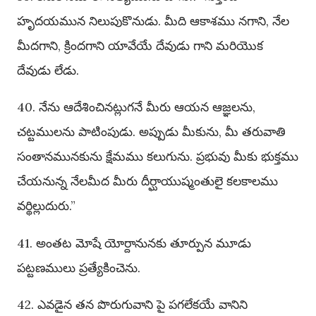
హృదయమున నిలుపుకొనుడు. మీది ఆకాశము నగాని, నేల
మీదగాని, క్రిందగాని యావేయే దేవుడు గాని మరియొక
దేవుడు లేడు.
40. నేను ఆదేశించినట్లుగనే మీరు ఆయన ఆజ్ఞలను,
చట్టములను పాటింపుడు. అప్పుడు మీకును, మీ తరువాతి
సంతానమునకును క్షేమము కలుగును. ప్రభువు మీకు భుక్తము
చేయనున్న నేలమీద మీరు దీర్ఘాయుష్మంతులై కలకాలము
వర్థిల్లుదురు.”
41. అంతట మోషే యోర్దానునకు తూర్పున మూడు
పట్టణములు ప్రత్యేకించెను.
42. ఎవడైన తన పొరుగువాని పై పగలేకయే వానిని