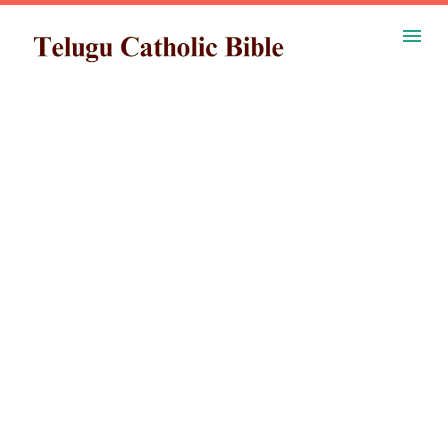
ప్రధాన కంటెంట్‌కు దాటవేయి