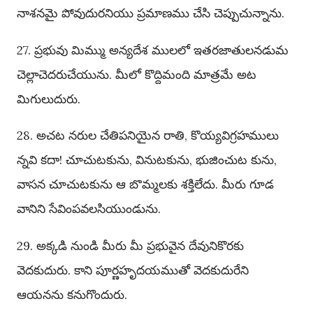
నాశనమై పోవుదురనియు ప్రమాణము చేసి చెప్పుచున్నాను.
27. ప్రభువు మిమ్ము అన్యదేశ ములలో ఇతరజాతులనడుమ
చెల్లాచెదరుచేయును. మీలో కొద్దిమంది మాత్రమే అట
మిగులుదురు.
28. అచట నరుల చేతిపనియైన రాతి, కొయ్యవిగ్రహములు
న్నవి కదా! చూచుటకును, వినుటకును, భుజించుట కును,
వాసన చూచుటకును ఆ బొమ్మలకు శక్తిలేదు. మీరు గూడ
వానిని సేవింపవలసియుండును.
29. అక్కడి నుండి మీరు మీ ప్రభువైన దేవునికొరకు
వెదకుదురు. కాని పూర్ణహృదయముతో వెదకుదురేని
ఆయనను కనుగొందురు.