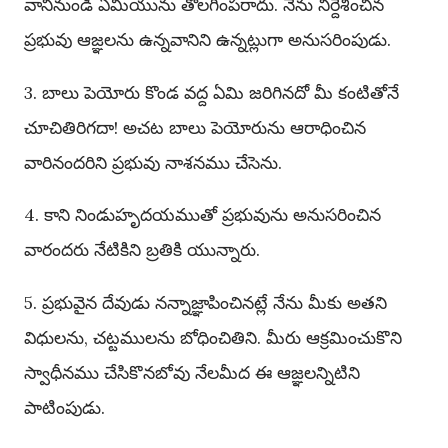
వానినుండి ఏమియును తొలగింపరాదు. నేను నిర్దేశించిన
ప్రభువు ఆజ్ఞలను ఉన్నవానిని ఉన్నట్లుగా అనుసరింపుడు.
3. బాలు పెయోరు కొండ వద్ద ఏమి జరిగినదో మీ కంటితోనే
చూచితిరిగదా! అచట బాలు పెయోరును ఆరాధించిన
వారినందరిని ప్రభువు నాశనము చేసెను.
4. కాని నిండుహృదయముతో ప్రభువును అనుసరించిన
వారందరు నేటికిని బ్రతికి యున్నారు.
5. ప్రభువైన దేవుడు నన్నాజ్ఞాపించినట్లే నేను మీకు అతని
విధులను, చట్టములను బోధించితిని. మీరు ఆక్రమించుకొని
స్వాధీనము చేసికొనబోవు నేలమీద ఈ ఆజ్ఞలన్నిటిని
పాటింపుడు.