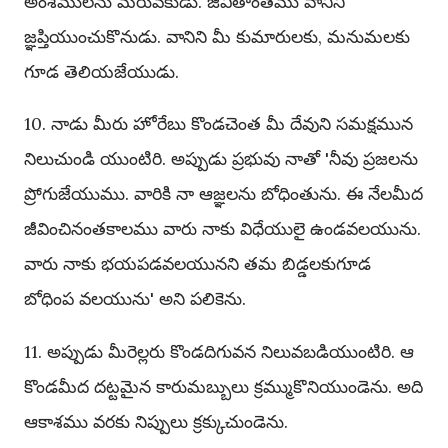
అంశములను మరువకుడు. జీవితాంతము వానిని
జ్ఞప్తియుంచుకొనుడు. వానిని మీ కుమారులకు, మనుమలకు
గూడ తెలియజేయుడు.
10. నాడు మీరు హోరేబు కొండచెంత మీ దేవుని సమక్షమున
నిలుచుండి యుంటిరి. అప్పుడు ప్రభువు నాతో 'నీవు ప్రజలను
ప్రోగుజేయుము. వారికి నా ఆజ్ఞలను బోధింతును. ఈ నేలమీద
జీవించినంతకాలము వారు నాకు విధేయులై ఉండవలయును.
వారు నాకు భయపడవలయునని తమ బిడ్డలకుగూడ
బోధింప వలయును' అని పలికెను.
11. అప్పుడు మీరెల్లరు కొండదిగువన నిలువబడియుంటిరి. ఆ
కొండమీద దట్టమైన కారుమబ్బులు క్రమ్ముకొనియుండెను. అది
ఆకాశము వరకు నిప్పులు క్రక్కుచుండెను.