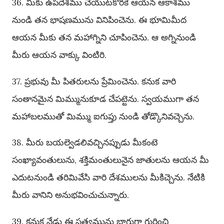
36. మీకు ఉపదేశము చేయుటకొరకే ఆయన ఆకాశము
నుండి తన భాషణమును వినిపించెను. ఈ భూమిమీద
ఆయన మీకు తన మహాగ్నిని చూపించెను. ఆ అగ్నినుండి
మీరు ఆయన వాక్కు వింటిరి.
37. ప్రభువు మీ పితరులను ప్రేమించెను. కనుక వారి
సంతానమైన మిమ్మునుకూడ చేపట్టెను. స్వయముగా తన
మహాబలముతో మిమ్ము ఐగుప్తు నుండి తోడ్కొనివచ్చెను.
38. మీరు బయల్వెడలివచ్చినప్పుడు మీకంటె
సంఖ్యావంతులును, శక్తిమంతులునైన జాతులను ఆయన మీ
ఎదుటనుండి తరిమివేసి వారి దేశములను మీకిచ్చెను. నేటికి
మీరు వానిని అనుభవించుచున్నారు.
39. కనుక నేడు ఈ సత్యమును బాగుగా గుర్తించి