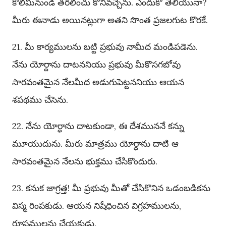
కొలిమినుండి తరలించు కొనివచ్చెను. ఎందుకో తెలియునా?
మీరు ఈనాడు అయినట్లుగా అతని సొంత ప్రజలగుట కొరకే.
21. మీ కార్యములను బట్టి ప్రభువు నామీద మండిపడెను.
నేను యోర్దాను దాటననియు ప్రభువు మీకొసగబోవు
సారవంతమైన నేలమీద అడుగుపెట్టననియు ఆయన
శపథము చేసెను.
22. నేను యోర్ధాను దాటకుండా, ఈ దేశముననే కన్ను
మూయుదును. మీరు మాత్రము యోర్ధాను దాటి ఆ
సారవంతమైన నేలను భుక్తము చేసికొందురు.
23. కనుక జాగ్రత్త! మీ ప్రభువు మీతో చేసికొనిన ఒడంబడికను
విస్మ రింపకుడు. ఆయన నిషేధించిన విగ్రహములను,
రూపములను చేయకుడు.