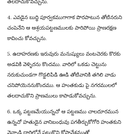
తలదాచుకోవచ్చును.
4. ఎవడైన బుద్ధి పూర్వకముగాగాక పొరపాటున తోటినరుని
చంపెనేని ఆ ఆశ్రయపట్టణములకు పారిపోయి ప్రాణరక్షణ
కావించు కోవచ్చును.
5. ఉదాహరణకు ఇరువురు మనుష్యులు వంటచెరకు కొరకు
అడవికి వెళ్ళిరను కొందము. వారిలో ఒకడు చెట్టును
నరుకుచుండగా గొడ్డలిపిడి ఊడి తోటివానికి తగిలి వాడు
చనిపోయెననుకొందము. ఆ హంతకుడు పై నగరములలో
తలదాచుకొని ప్రాణములు కాపాడుకోవచ్చును.
6. ఒక్క పట్టణమేయున్నచో ఆ పట్టణము చాలదూరమున
ఉన్నచో హతుడైన వానిబంధువు పగతీర్చుకోగోరి హంతకుని
వెన్నాడి దారిలోనే పట్టుకొని కోపావేశముతో