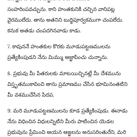
సంహరింపవచ్చును. కాని హంతకునికి చచ్చిన వానిపట్ల
వైరములేదు. తాను అతనిని బుద్ధిపూర్వకముగా చంపలేదు.
కనుక అతడు చంపదగినవాడు కాడు.
7. కావుననే హంతకుల కొరకు మూడుపట్టణములను
ప్రత్యేకింపుడని నేను మిమ్ము ఆజ్ఞాపించు చున్నాను.
8. ప్రభువు మీ పితరులకు మాటయిచ్చినట్లే మీ దేశమును
విస్తృతముకావించి తాను ప్రమాణము చేసిన భూమినంతటిని
మీ వశముచేసిన పిదప,
9. మరి మూడుపట్టణములను కూడ ప్రత్యేకింపుడు. ఈనాడు
నేను విధించిన విధులన్నిటిని మీరు పాటించిన యెడల
ప్రభువును ప్రేమించి ఆయన ఆజ్ఞలను అనుసరింతురేని, మరి