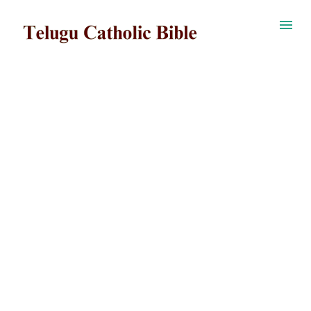
ప్రధాన కంటెంట్‌కు దాటవేయి