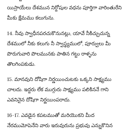
యిస్రాయేలు దేశమున నిర్దోషుల వధను పూర్తిగా వారింతురేని
మీకు క్షేమము కలుగును.
14. నీవు స్వాధీనపరచుకొనునట్లు, యావే నీకిచ్చుచున్న
దేశములో నీకు కలుగు నీ స్వాస్థ్యములో, పూర్వులు మీ
పొరుగువారి పొలమునకు పాతిన గట్టు రాళ్ళను
తొలగింపకుడు.
15. మానవుని దోషిగా నిర్ణయించుటకు ఒక్కని సాక్ష్యము
చాలదు. ఇద్దరు లేక ముగ్గురు సాక్ష్యము పలికిననే గాని
ఎవనినైన దోషిగా నిర్ణయింపరాదు.
16-17. ఎవడైన కపటముతో మరియొకని మీద
నేరముమోపెనేని వారు ఇరువురును ప్రభువు ఎన్నుకొనిన