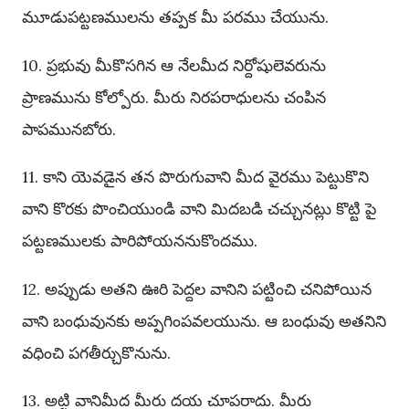
మూడుపట్టణములను తప్పక మీ పరము చేయును.
10. ప్రభువు మీకొసగిన ఆ నేలమీద నిర్దోషులెవరును
ప్రాణమును కోల్పోరు. మీరు నిరపరాధులను చంపిన
పాపమునబోరు.
11. కాని యెవడైన తన పొరుగువాని మీద వైరము పెట్టుకొని
వాని కొరకు పొంచియుండి వాని మిదబడి చచ్చునట్లు కొట్టి పై
పట్టణములకు పారిపోయననుకొందము.
12. అప్పుడు అతని ఊరి పెద్దల వానిని పట్టించి చనిపోయిన
వాని బంధువునకు అప్పగింపవలయును. ఆ బంధువు అతనిని
వధించి పగతీర్చుకొనును.
13. అట్టి వానిమీద మీరు దయ చూపరాదు. మీరు