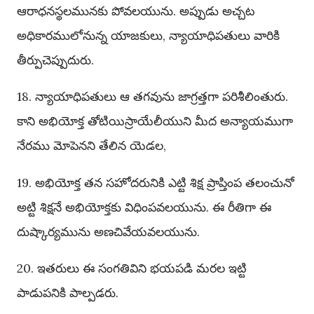
ఆరాధనస్థలమునకు పోవలయును. అప్పుడు అచ్చట
అధికారములోనున్న యాజకులు, న్యాయాధిపతులు వారికి
తీర్పుచెప్పుదురు.
18. న్యాయాధిపతులు ఆ తగవును జాగ్రత్తగా పరిశీలింతురు.
కాని అభియోక్త తోటియిస్రాయేలీయుని మీద అన్యాయముగా
నేరము మోపెనని తేలిన యెడల,
19. అభియోక్త తన సహోదరునికి ఎట్టి శిక్ష ప్రాప్తింప తలంచునో
అట్టి శిక్షనే అభియోక్తకు విధింపవలయును. ఈ రీతిగా ఈ
దుష్కార్యమును అణచివేయవలయును.
20. ఇతరులు ఈ సంగతివిని భయపడి మరల ఇట్టి
పాడుపనికి పాల్పడరు.