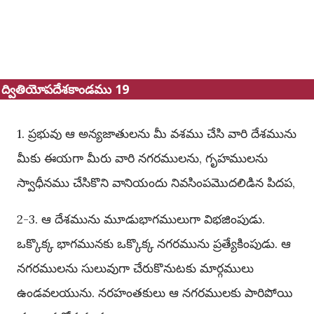
ద్వితియోపదేశకాండము 19
1. ప్రభువు ఆ అన్యజాతులను మీ వశము చేసి వారి దేశమును
మీకు ఈయగా మీరు వారి నగరములను, గృహములను
స్వాధీనము చేసికొని వానియందు నివసింపమొదలిడిన పిదప,
2-3. ఆ దేశమును మూడుభాగములుగా విభజింపుడు.
ఒక్కొక్క భాగమునకు ఒక్కొక్క నగరమును ప్రత్యేకింపుడు. ఆ
నగరములను సులువుగా చేరుకొనుటకు మార్గములు
ఉండవలయును. నరహంతకులు ఆ నగరములకు పారిపోయి