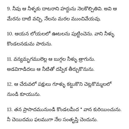
9. నీవు ఆ నీళ్ళకు దాటరాని హద్దును నెలకొల్పితివి. అవి ఆ
మేరను దాటి వచ్చి, నేలను మరల ముంచివేయవు.
10. ఆయన లోయలలో ఊటలను పుట్టించెను. వాని నీళ్ళు
కొండలనడుమ పారును.
11. వన్యమృగములెల్ల ఆ బుగ్గల నీళ్ళు త్రాగును.
అడవిగాడిదలు ఆ నీటితో దప్పిక తీర్చుకొనును.
12. ఆ చేరువలో పక్షులు గూళ్ళు కట్టుకొని చెట్లకొమ్మలలో
నుండి కూయును.
13. తన ప్రాసాదమునుండి కొండలమీద " వాన కురియించును.
నీ చెయిదము ఫలముగా నేల సంతృప్తి చెందును.