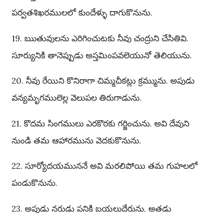
పర్వతశిఖరములలో కుందేళ్ళు దాగుకొనును.
19. ఋతువులను ఎరిగించుటకు నీవు చంద్రుని చేసితివి.
సూర్యునికి తానెప్పుడు అస్తమింపవలెయునో తెలియును.
20. నీవు రేయిని కొనిరాగా చిమ్మచీకట్లు క్రమ్మును. అపుడు
వన్యమృగములెల్ల వెలుపల తిరుగాడును.
21. కొదమ సింగములు ఎరకొరకు గర్జించును. అవి దేవుని
నుండి తమ ఆహారమును వెదకుకొనును.
22. సూర్యోదయముననే అవి మరలిపోయి తమ గుహలలో
పండుకొనును.
23. అపుడు నరుడు పనికి బయలుదేరును. అతడు