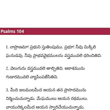
Psalms 104
1. నాప్రాణమా! ప్రభుని స్తుతింపుము. ప్రభూ! నీవు మిక్కిలి
ఘనుడవు. నీవు ప్రాభవవైభములను వస్త్రమువలె ధరించితివి.
2. వెలుగును వస్త్రమువలె తాల్చితివి. ఆకాశమును
గుడారమువలె వ్యాపింపజేసితివి.
3. మీది జలములమీద ఆయన తన ప్రాసాదమును
నిర్మించుచున్నాడు. మేఘములు ఆయన రథములు.
వాయురెక్కలమీద ఆయన స్వారిచేయుచున్నాడు.