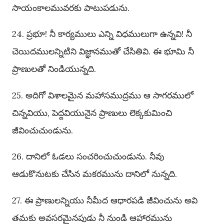
సాయంకాలమువరకు పాటుపడును.
24. ప్రభూ! నీ కార్యములు ఎన్ని విధములుగా ఉన్నవి! నీ
చెయిదములన్నిటిని విజ్ఞానముతో చేసితివి. ఈ భూమి నీ
ప్రాణులతో నిండియున్నది.
25. అదిగో విశాలమైన మహాసముద్రము ఆ సాగరములో
చిన్నవియు, పెద్దవియునైన ప్రాణులు లెక్కకుమించి
జీవించుచుండును.
26. దానిలో ఓడలు సంచరించుచుండును. నీవు
ఆడుకొనుటకు చేసిన మకరమును దానిలో నున్నది.
27. ఈ ప్రాణులన్నియు నీమీద ఆధారపడి జీవించును అవి
తమకు అవసరమైనపుడు నీ నుండి ఆహారమును