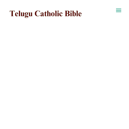
ప్రధాన కంటెంట్‌కు దాటవేయి