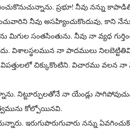
ించుకొనుచున్నాను. ప్రభూ! నీవు నన్ను కాపాడి
ువారిని నీవు అసహ్యించుకొందువు, కాని నేను న
ేను మిగుల సంతసింతును. నీవు నా వ్యధ గుర్తించ
లేదు. విశాలస్థలమున నా పాదములు నిలబెట్టితివ
విపత్తులలో చిక్కుకొంటిని. విచారము వలన నా నే
్నాను. నిట్టూర్పులతోనే నా యేండ్లు సాగిపోవ
్వమును కోల్పోయినవి.
చున్నారు. ఇరుగుపొరుగువారు నన్ను ఏవగించుక