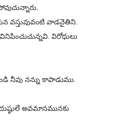
ోవుచున్నారు.
ిన వస్తువువంటి వాడనైతిని.
ినిపించుచున్నవి. విరోధులు
ండి నీవు నన్ను కాపాడుము.
. దుష్ఠులే అవమానమునకు