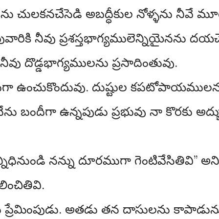
ు చులకనచేసెడి అబద్ధీకుల నోళ్ళను నీవే 
పువారికి నీవు ప్రశస్తభాగ్యములెన్నియైనను ద
నీవు దొడ్డభాగ్యములను ప్రసాదింతువు.
్రముగా ఉంచుకొందువు. దుష్టుల కపటోపాయములనుం
ను బందీగా ఉన్నపుడు ప్రభువు నా కొరకు అద్
నిధినుండి నన్ను దూరముగా గెంటివేసితివి” అని
ించితివి.
వును ప్రేమింపుడు. అతడు తన దాసులను కాపాడున