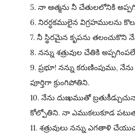
5. నా ఆత్మను నీ చేతులలోనికి అప్పగ
6. నిరర్ధకములైన విగ్రహములను కొలుచ
7. నీ స్థిరమైన కృపను తలంచుకొని న
8. నన్ను శత్రువుల చేతికి అప్పగింప
9. ప్రభూ! నన్ను కరుణింపుము, నేను 
పూర్తిగా క్రుంగిపోతిని.
10. నేను దుఃఖముతో బ్రతుకీడ్చుచున
కోల్పోతిని. నా ఎముకలుకూడ పటుత
11. శత్రువులు నన్ను ఎగతాళి చేయు