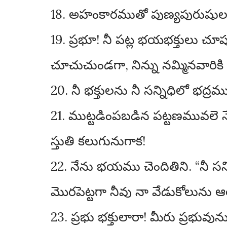
18. అహంకారముతో పుణ్యపురుషులన
19. ప్రభూ! నీ పట్ల భయభక్తులు చూ
చూచుచుండగా, నిన్ను నమ్మినవారికి 
20. నీ భక్తులను నీ సన్నిధిలో భద
21. ముట్టడింపబడిన పట్టణమువలె నే
స్తుతి కలుగునుగాక!
22. నేను భయము చెందితిని. “నీ సన్
మొరపెట్టగా నీవు నా వేడుకోలును ఆల
23. ప్రభు భక్తులారా! మీరు ప్రభు