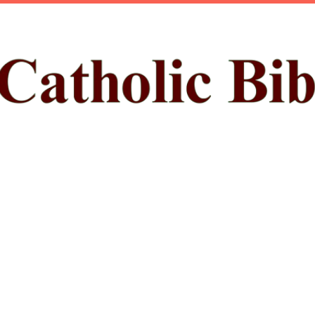
ప్రధాన కంటెంట్‌కు దాటవేయి