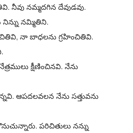
తివి. నీవు నమ్మదగిన దేవుడవు.
ిన్ను నమ్మితిని.
ితివి, నా బాధలను గ్రహించితివి.
ి.
త్రములు క్షీణించినవి. నేను
ుచున్నవి. ఆపదలవలన నేను సత్తువను
ొనుచున్నారు. పరిచితులు నన్ను