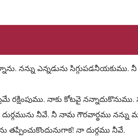
రమే రక్షింపుము. నాకు కోటవై నన్నాదుకొనుము. సు
ణ దుర్గమును నీవే. నీ నామ గౌరవార్థము నన్ను
ను తప్పించుకొందునుగాక! నా దుర్గము నీవే.