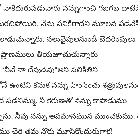
ో నాకెదురుపడువారు నన్నుగాంచి గబగబ దాటిప
ె మరచిపోయిరి. నేను పనికిరాదని మూలన పడవేస
సలాడుచున్నారు. నలువైపులనుండి బెదరింపులు వ
నా ప్రాణములు తీయజూచుచున్నారు.
ి. “నీవే నా దేవుడవు"అని పలికితిని.
నే ఉంటిని కనుక నన్ను హింసించు శత్రువులను
ీద పడనిమ్ము. నీ కరుణతో నన్ను కాపాడుము.
ుచున్నాను. నీవు నన్ను అవమానమున ముంచకుము
ు చేరి తమ నోరు మూసికొందురుగాక!