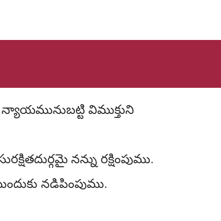
రక్షితదుర్గమై నన్ను రక్షింపుము.
 ముందుకు నడిపింపుము.