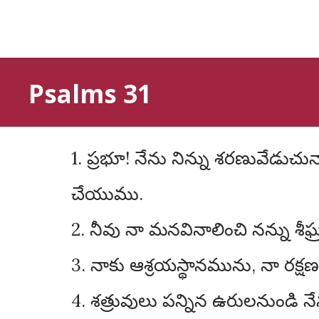
Psalms 31
1. ప్రభూ! నేను నిన్ను శరణువేడుచున్నాను. నన్ను ఎన్నడును సిగ్గుపడనీయకుము. నీ న్యాయమునుబట్టి విముక్తుని
చేయుము.
2. నీవు నా మనవినాలించి నన్ను శీఘ్
3. నాకు ఆశ్రయస్థానమును, నా రక్ష
4. శత్రువులు పన్నిన ఉరులనుండి నే