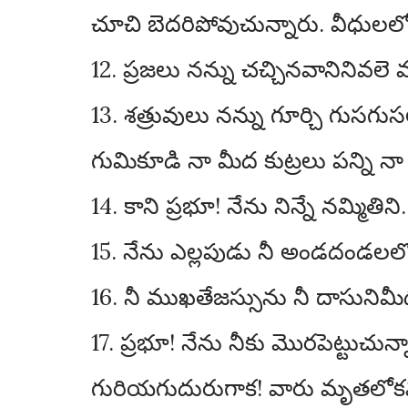
చూచి బెదరిపోవుచున్నారు. వీధులల
12. ప్రజలు నన్ను చచ్చినవానినివల
13. శత్రువులు నన్ను గూర్చి గుసగు
గుమికూడి నా మీద కుట్రలు పన్ని 
14. కాని ప్రభూ! నేను నిన్నే నమ్మితిన
15. నేను ఎల్లపుడు నీ అండదండలలో
16. నీ ముఖతేజస్సును నీ దాసునిమ
17. ప్రభూ! నేను నీకు మొరపెట్ట
గురియగుదురుగాక! వారు మృతలోకమ