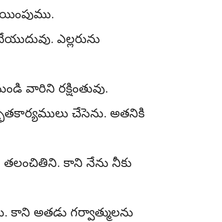
మూయింపుము.
యచేయుదువు. ఎల్లరును
డి వారిని రక్షింతువు.
భుతకార్యములు చేసెను. అతనికి
 తలంచితిని. కాని నేను నీకు
ు. కాని అతడు గర్వాత్ములను