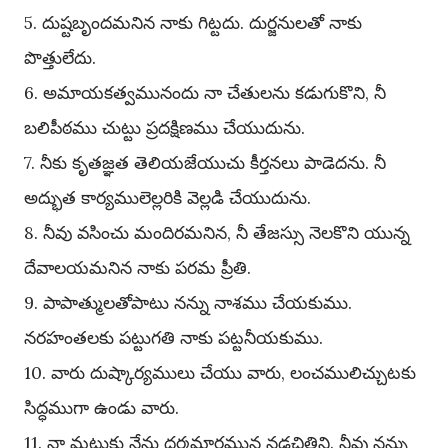
5. దుష్టబృందమనిన నాకు గిట్టదు. దుర్జనులతో నాకు
పొత్తులేదు.
6. అమాయకత్వమునందు నా చేతులను కడుగుకొని, నీ
బలిపీఠము చుట్టు ప్రదక్షిణము చేయుదును.
7. నీకు కృతజ్ఞత తెలియజేయుచు కీర్తనలు పాడెదను. నీ
అద్భుత కార్యములెల్లరికి వెల్లడి చేయుదును.
8. నీవు వసించు మందిరమనిన, నీ తేజస్సు నెలకొని యున్న
దేవాలయమనిన నాకు పరమ ప్రీతి.
9. పాపాత్ములతోపాటు నన్ను నాశము చేయకుము.
నరహంతలకు పట్టుగతి నాకు పట్టనీయకుము.
10. వారు దుష్కార్యములు చేయు వారు, లంచములిచ్చుటకు
సిద్ధముగా ఉండు వారు.
11. నా మటుకు నేను ధర్మమార్గమున నడచితిని. నీవు నన్ను