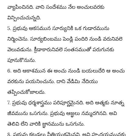
వ్యాపించినది. వాని సందేశము నేల అంచులవరకు
విన్పించుచున్నది.
5. ప్రభువు ఆకసమున సూర్యునికి ఒక గుడారమును
నిర్మించెను. సూర్యబింబము పెండ్లి పందిరి నుండి వరునివలె
వెలువడును. క్రీడాకారునివలె సంతసముతో పరుగునకు
పూనుకొనును.
6. అది ఆకాశమున ఈ అంచు నుండి బయలుదేరి ఆ అంచు
వరకును పయనించును. దాని వేడిమి నేదియు
తప్పించుకోజాలదు.
7. ప్రభువు ధర్మశాస్త్రము పరిపూర్ణమైనది. అది ఆత్మకు నూత్న
జీవమును ఒసగును. ప్రభువు ఆజ్ఞలు నమ్మదగినవి. అవి
తెలివి లేని వారికి జ్ఞానమును ఒసగును.
8. ప్రభువు కట్టడలు నీతియుక్తమైనవి. అవి హృదయమునకు