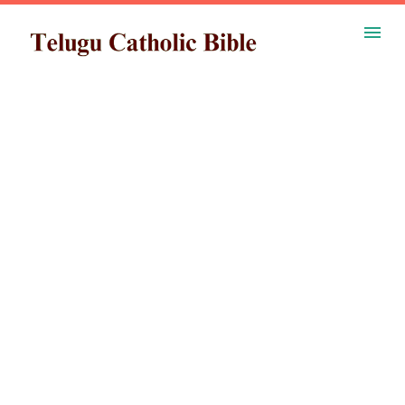
ప్రధాన కంటెంట్‌కు దాటవేయి