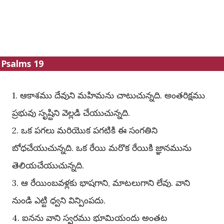
Psalms 19
1. ఆకాశము దేవుని మహిమను చాటుచున్నది. అంతరిక్షము
ప్రభువు సృష్టిని వెల్లడి చేయుచున్నది.
2. ఒక పగలు మరియొక పగటికి ఈ సంగతిని
బోధచేయుచున్నది. ఒక రేయి మరొక రేయికి జ్ఞానమును
తెలియచేయుచున్నది.
3. ఆ రేయింబవళ్లకు భాషగాని, మాటలుగాని లేవు. వాని
నుండి ఎట్టి ధ్వని విన్పింపదు.
4. ఐనను వాని స్వరము భూమియందు అంతట