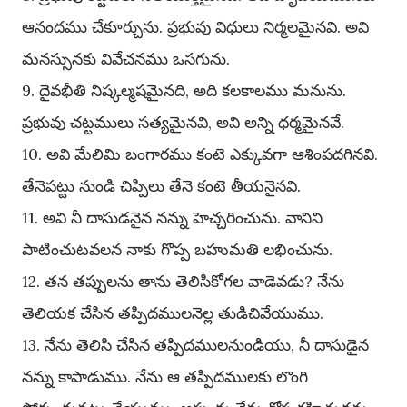
ఆనందము చేకూర్చును. ప్రభువు విధులు నిర్మలమైనవి. అవి
మనస్సునకు వివేచనము ఒసగును.
9. దైవభీతి నిష్కల్మషమైనది, అది కలకాలము మనును.
ప్రభువు చట్టములు సత్యమైనవి, అవి అన్ని ధర్మమైనవే.
10. అవి మేలిమి బంగారము కంటె ఎక్కువగా ఆశింపదగినవి.
తేనెపట్టు నుండి చిప్పిలు తేనె కంటె తీయనైనవి.
11. అవి నీ దాసుడనైన నన్ను హెచ్చరించును. వానిని
పాటించుటవలన నాకు గొప్ప బహుమతి లభించును.
12. తన తప్పులను తాను తెలిసికోగల వాడెవడు? నేను
తెలియక చేసిన తప్పిదములనెల్ల తుడిచివేయుము.
13. నేను తెలిసి చేసిన తప్పిదములనుండియు, నీ దాసుడైన
నన్ను కాపాడుము. నేను ఆ తప్పిదములకు లొంగి