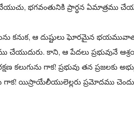
వేయుచు, భగవంతునికి ప్రార్ధన ఏమాత్రము చేయన
ంచును కనుక, ఆ దుష్టులు ఘోరమైన భయమువా
చేయుదురు. కాని, ఆ పేదలు ప్రభువునే ఆశ్ర
 రక్షణ కలుగును గాక! ప్రభువు తన ప్రజలకు
గాక! యిస్రాయేలీయులెల్లరు ప్రమోదము చెందు