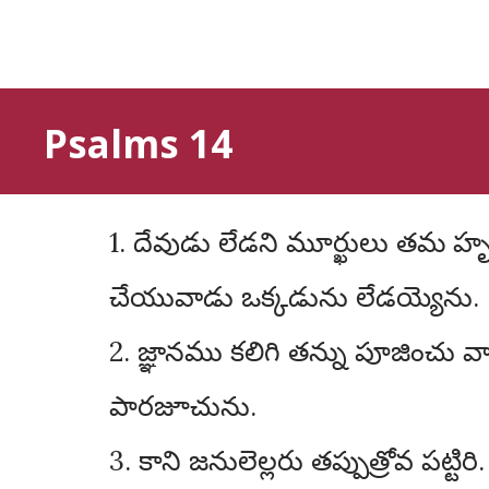
Psalms 14
1. దేవుడు లేడని మూర్ఖులు తమ హృదయములో తలంతురు. వారు దుష్టుల ఘోర కార్యములు చేయుదురు. మంచిని
చేయువాడు ఒక్కడును లేడయ్యెను.
2. జ్ఞానము కలిగి తన్ను పూజించు
పారజూచును.
3. కాని జనులెల్లరు తప్పుత్రోవ పట్ట