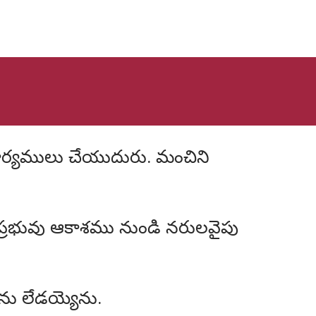
 ప్రభువు ఆకాశము నుండి నరులవైపు
డును లేడయ్యెను.