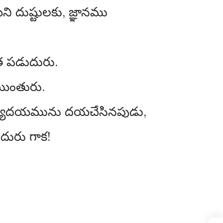
ి దుష్టులకు, జ్ఞానము
త పడుదురు.
యింతురు.
 అభ్యుదయమును దయచేసినపుడు,
దురు గాక!