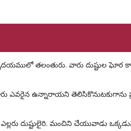
 వారు ఎవరైన ఉన్నారాయని తెలిసికొనుటకుగాను
ిరి. ఎల్లరు దుష్టులైరి. మంచిని చేయువాడు ఒక్క