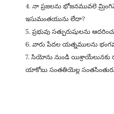
4. నా ప్రజలను భోజనమువలె మ్రింగి
ఇసుమంతయును లేదా?
5. ప్రభువు సత్పురుషులను ఆదరి
6. వారు పేదల యత్నములను భంగము 
7. సియోను నుండి యిశ్రాయేలునకు
యాకోబు సంతతియెల్ల సంతసింతురు 