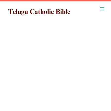
ప్రధాన కంటెంట్‌కు దాటవేయి