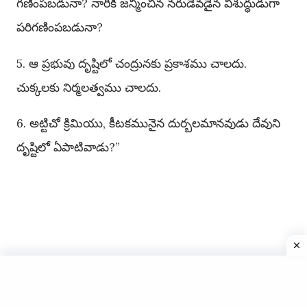
గణింపబడునా? నారికి జన్మించిన నరుడెవడైన విశుద్ధుడుగా
పరిగణింపబడునా?
5. ఆ ప్రభువు దృష్టిలో చంద్రునకు ప్రకాశము చాలదు.
చుక్కలకు నిర్మలత్వము చాలదు.
6. అట్టిచో క్రిమియు, కీటకమునైన దుర్బలమానవుడు దేవుని
దృష్టిలో ఏపాటివాడు?”
Copyright © 2025
Telugu Catholic Bible
All Rights
Reserved | Website Designed by
HyderHub Web Services