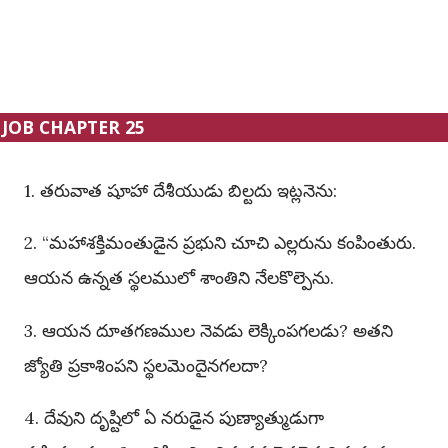
JOB CHAPTER 25
1. తరువాత షూహా దేశీయుడు బిల్టదు ఇట్లనెను:
2. “మహాశక్తిమంతుడైన ప్రభుని చూచి ఎల్లరును కంపింతురు.
ఆయన ఉన్నత స్థలములో శాంతిని నేలకొల్పెను.
3. ఆయన దూతగణముల నెవడు లెక్కింపగలడు? అతని
జ్యోతి ప్రకాశింపని స్థలమెందైనగలదా?
4. దేవుని దృష్టిలో ఏ నరుడైన పుణ్యాత్ముడుగా