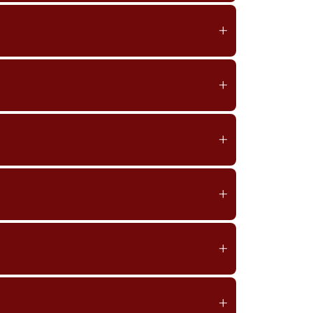
+
+
+
+
+
+