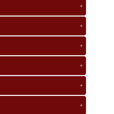
+
+
+
+
+
+