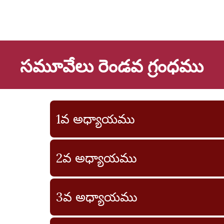
సమూవేలు రెండవ గ్రంధము
1వ అధ్యాయము
2వ అధ్యాయము
3వ అధ్యాయము