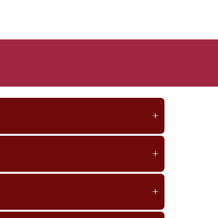
+
+
+