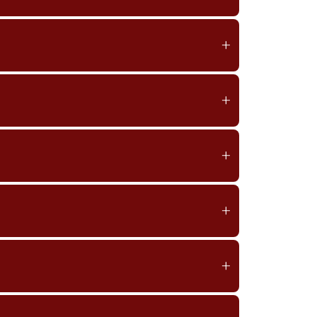
+
+
+
+
+