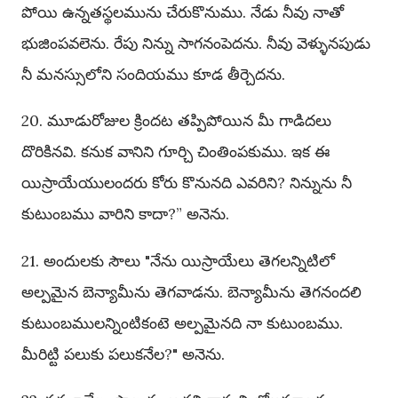
పోయి ఉన్నతస్థలమును చేరుకొనుము. నేడు నీవు నాతో
భుజింపవలెను. రేపు నిన్ను సాగనంపెదను. నీవు వెళ్ళునపుడు
నీ మనస్సులోని సందియము కూడ తీర్చెదను.
20. మూడురోజుల క్రిందట తప్పిపోయిన మీ గాడిదలు
దొరికినవి. కనుక వానిని గూర్చి చింతింపకుము. ఇక ఈ
యిస్రాయేయులందరు కోరు కొనునది ఎవరిని? నిన్నును నీ
కుటుంబము వారిని కాదా?” అనెను.
21. అందులకు సౌలు "నేను యిస్రాయేలు తెగలన్నిటిలో
అల్పమైన బెన్యామీను తెగవాడను. బెన్యామీను తెగనందలి
కుటుంబములన్నింటికంటె అల్పమైనది నా కుటుంబము.
మీరిట్టి పలుకు పలుకనేల?" అనెను.