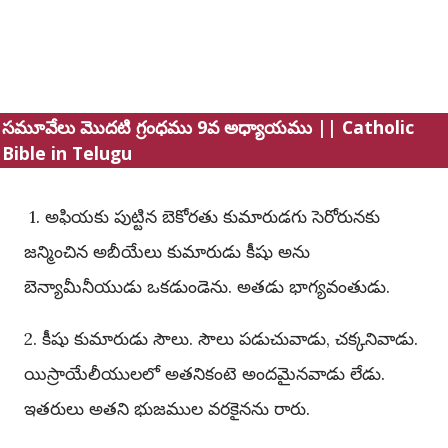
సమూవేలు మొదటి గ్రంధము 9వ అధ్యాయము || Catholic
Bible in Telugu
1. అఫియకు పుట్టిన బెకోరతు కుమారుడగు సెరోరునకు
జన్మించిన అబీయేలు కుమారుడు కీషు అను
బెన్యామీనీయుడు ఒకడుండెను. అతడు భాగ్యవంతుడు.
2. కీషు కుమారుడు సౌలు. సౌలు పడుచువాడు, చక్కనివాడు.
యిస్రాయేలీయులలో అతనికంటె అందమైనవాడు లేడు.
ఇతరులు అతని భుజముల వరకైనను రారు.