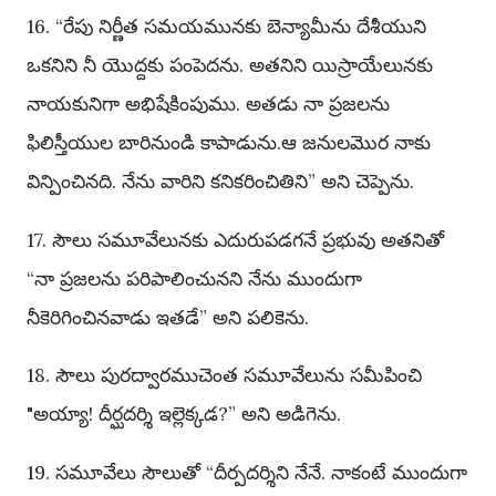
16. “రేపు నిర్ణీత సమయమునకు బెన్యామీను దేశీయుని
ఒకనిని నీ యొద్దకు పంపెదను. అతనిని యిస్రాయేలునకు
నాయకునిగా అభిషేకింపుము. అతడు నా ప్రజలను
ఫిలిస్తీయుల బారినుండి కాపాడును.ఆ జనులమొర నాకు
విన్పించినది. నేను వారిని కనికరించితిని” అని చెప్పెను.
17. సౌలు సమూవేలునకు ఎదురుపడగనే ప్రభువు అతనితో
“నా ప్రజలను పరిపాలించునని నేను ముందుగా
నీకెరిగించినవాడు ఇతడే” అని పలికెను.
18. సౌలు పురద్వారముచెంత సమూవేలును సమీపించి
"అయ్యా! దీర్ఘదర్శి ఇల్లెక్కడ?” అని అడిగెను.
19. సమూవేలు సౌలుతో “దీర్పదర్శిని నేనే. నాకంటే ముందుగా