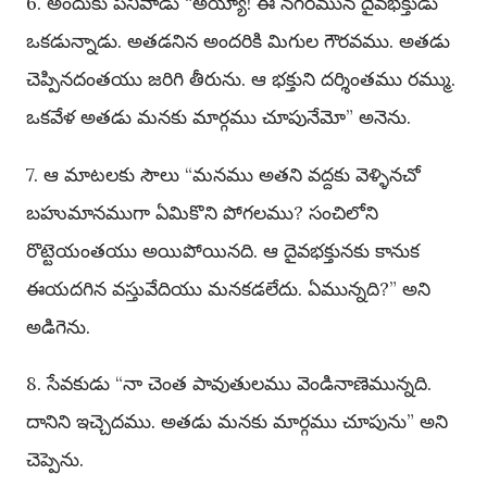
6. అందుకు పనివాడు “అయ్యా! ఈ నగరమున దైవభక్తుడు
ఒకడున్నాడు. అతడనిన అందరికి మిగుల గౌరవము. అతడు
చెప్పినదంతయు జరిగి తీరును. ఆ భక్తుని దర్శింతము రమ్ము.
ఒకవేళ అతడు మనకు మార్గము చూపునేమో” అనెను.
7. ఆ మాటలకు సౌలు “మనము అతని వద్దకు వెళ్ళినచో
బహుమానముగా ఏమికొని పోగలము? సంచిలోని
రొట్టెయంతయు అయిపోయినది. ఆ దైవభక్తునకు కానుక
ఈయదగిన వస్తువేదియు మనకడలేదు. ఏమున్నది?” అని
అడిగెను.
8. సేవకుడు “నా చెంత పావుతులము వెండినాణెమున్నది.
దానిని ఇచ్చెదము. అతడు మనకు మార్గము చూపును” అని
చెప్పెను.