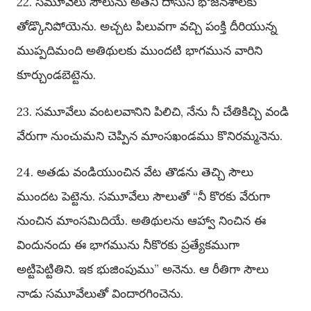
22. సమూవేలు సౌలును అతని దాసుని భోజనశాలకు
తోడ్కొనిపోయెను. అచ్చట పిలువగా వచ్చి పంక్తి దీరియున్న
ముప్పదిమంది అతిథులకు ముందటి భాగమున వారిని
కూర్చుండబెట్టెను.
23. సమూవేలు వంటలవానిని పిలిచి, నేను నీ చేతికిచ్చి వండి
వేరుగా నుంచుమని చెప్పిన మాంసఖండము కొనిరమ్మనెను.
24. అతడు వండియుంచిన వేట తొడను తెచ్చి సౌలు
ముందట పెట్టెను. సమూవేలు సౌలుతో “నీ కొరకు వేరుగా
నుంచిన మాంసమిదియే. అతిథులను ఆహ్వా నించిన ఈ
విందునందు ఈ భాగమును నీకొరకు ప్రత్యేకముగా
అట్టిపెట్టితిని. ఇక భుజింపుము” అనెను. ఆ రీతిగా సౌలు
నాడు సమూవేలుతో విందారగించెను.