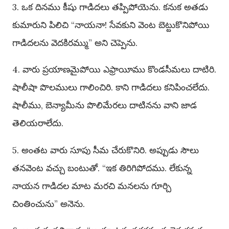
3. ఒక దినము కీషు గాడిదలు తప్పిపోయెను. కనుక అతడు
కుమారుని పిలిచి “నాయనా! సేవకుని వెంట బెట్టుకొనిపోయి
గాడిదలను వెదకిరమ్ము” అని చెప్పెను.
4. వారు ప్రయాణమైపోయి ఎఫ్రాయీము కొండసీమలు దాటిరి.
షాలీషా పొలములు గాలించిరి. కాని గాడిదలు కనిపించలేదు.
షాలీము, బెన్యామీను పొలిమేరలు దాటినను వాని జాడ
తెలియరాలేదు.
5. అంతట వారు సూపు సీమ చేరుకొనిరి. అప్పుడు సౌలు
తనవెంట వచ్చు బంటుతో. “ఇక తిరిగిపోదము. లేకున్న
నాయన గాడిదల మాట మరచి మనలను గూర్చి
చింతించును” అనెను.