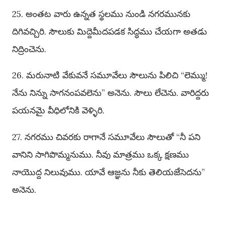
25. అంతట వారు ఉన్నత స్థలము నుండి నగరమునకు
దిగివచ్చిరి. సౌలుకు మిద్దెమీదపడక సిద్ధము చేయగా అతడు
నిద్రించెను.
26. మరునాటి వేకువనే సమూవేలు సౌలును పిలిచి “లెమ్ము!
నేను నిన్ను సాగనంపవలెను” అనెను. సౌలు లేచెను. వారిద్దరు
పయనమై వీధిలోనికి వెళ్ళిరి.
27. నగరము చివరకు రాగానే సమూవేలు సౌలుతో “నీ పని
వానిని సాగిపొమ్మనుము. నీవు మాత్రము ఒక్క క్షణము
నాయొద్ద నిలువుము. యావే ఆజ్ఞను నీకు తెలియజేసెదను”
అనెను.