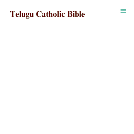
ప్రధాన కంటెంట్‌కు దాటవేయి