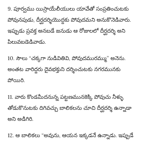
9. పూర్వము యిస్రాయేలీయులు యావేతో సంప్రతించుటకు
పోవునపుడు, దీర్ఘదర్శియొద్దకు పోవుదమని అనుకొనెడివారు.
ఇప్పుడు ప్రవక్త అనబడే జనుడు ఆ రోజులలో దీర్ఘదర్శి అని
పిలువబడెడివాడు.
10. సౌలు “చక్కగా నుడివితివి, పోవుదమురమ్ము” అనెను.
అంతట వారిద్దరు దైవభక్తుని దర్శించుటకు నగరమునకు
పోయిరి.
11. వారు కొండమీదనున్న పట్టణమునకెక్కి పోవుచు నీళ్ళు
తోడుకొనుటకు దిగివచ్చు బాలికలను చూచి దీర్ఘదర్శి ఉన్నాడా
అని అడిగిరి.
12. ఆ బాలికలు “అవును, ఆయన ఇక్కడనే ఉన్నాడు. ఇప్పుడే