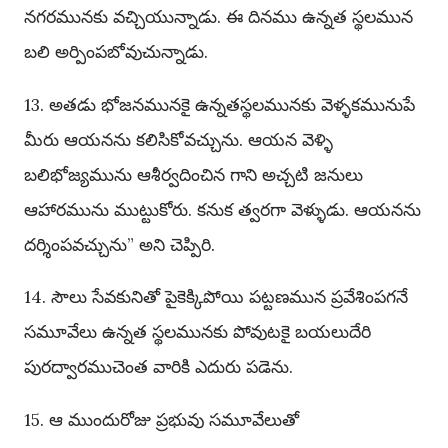
నగరమునకు వచ్చియున్నాడు. ఈ దినము ఉన్నత స్థలమున
బలి అర్పింపబోవుచున్నాడు.
13. అతడు భోజనమునకై ఉన్నతస్థలమునకు వెళ్ళకమునుపే
మీరు ఆయనను కలిసికోవచ్చును. ఆయన వెళ్ళి
బలిభోజ్యమును ఆశీర్వదించిన గాని అచ్చటి జనులు
ఆహారమును ముట్టుకోరు. కనుక త్వరగా వెళ్ళుడు. ఆయనను
దర్శింపవచ్చును” అని చెప్పిరి.
14. సౌలు సేవకునితో పైకెక్కిపోయి పట్టణమున ప్రవేశింపగనే
సమూవేలు ఉన్నత స్థలమునకు పోవుటకై బయలుదేరి
పురద్వారముచెంత వారికి ఎదురు పడెను.
15. ఆ ముందురోజు ప్రభువు సమూవేలుతో