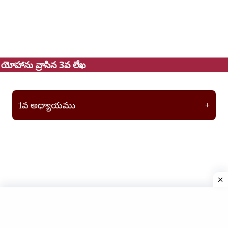
యోహాను వ్రాసిన 3వ లేఖ
1వ అధ్యాయము
+
Copyright © 2025
Telugu Catholic Bible
All Rights
Reserved | Website Designed by
HyderHub Web Services