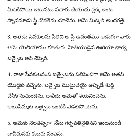
మీదికిపోయి ఇటునటు పచారు చేయుచు ప్రక్క ఇంట
స్నానమాడు స్త్రీ నొకతెను చూచెను. ఆమె మిక్కిలి అందగత్తె.
3. అతడు సేవకులను పిలిచి ఆ స్త్రీ ఉదంతము అడుగగా వారు
ఆమె యెలీయాము కూతురు, హితీయుడైన ఊరియా భార్య
బత్పైబ అని చెప్పిరి.
4. రాజు సేవకులనంపి బత్పైబను పిలిపింపగా ఆమె అతని
యొద్దకు వచ్చెను. బత్పైబ ముట్టుతయై అప్పుడే శుద్ది
చేసికొనుచుండెను. దావీదు ఆమెతో శయనించెను.
అటుపిమ్మట బత్పైబ ఇంటికి వెడలిపోయెను.
5. ఆమెకు నెలతప్పగా, నేను గర్భవతినైతినని ఇంటనుండి
దావీదునకు కబురు పంపెను.