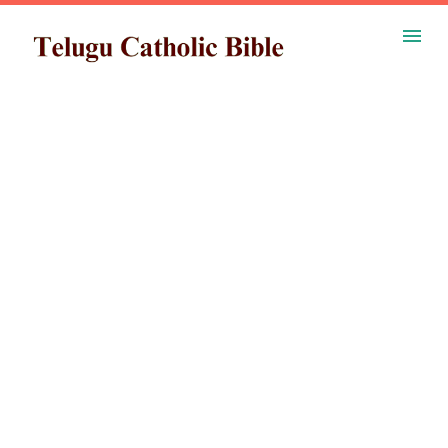
ప్రధాన కంటెంట్‌కు దాటవేయి