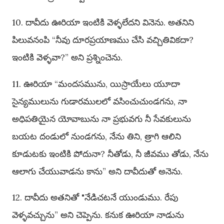
10. దావీదు ఊరియా ఇంటికి వెళ్ళలేదని వినెను. అతనిని
పిలువనంపి “నీవు దూరప్రయాణము చేసి వచ్చితివికదా?
ఇంటికి వెళ్ళవా?” అని ప్రశ్నించెను.
11. ఊరియా “మందసమును, యిస్రాయేలు యూదా
సైన్యములును గుడారములలో వసించుచుండగను, నా
అధిపతియైన యోవాబును నా ప్రభువగు నీ సేవకులును
బయట దండులో నుండగను, నేను తిని, త్రాగి ఆలిని
కూడుటకు ఇంటికి పోదునా? నీతోడు, నీ జీవము తోడు, నేను
ఆలాగు చేయువాడను కాను” అని దావీదుతో అనెను.
12. దావీదు అతనితో "నేడిచటనే యుండుము. రేపు
వెళ్ళవచ్చును” అని చెప్పెను. కనుక ఊరియా నాడును