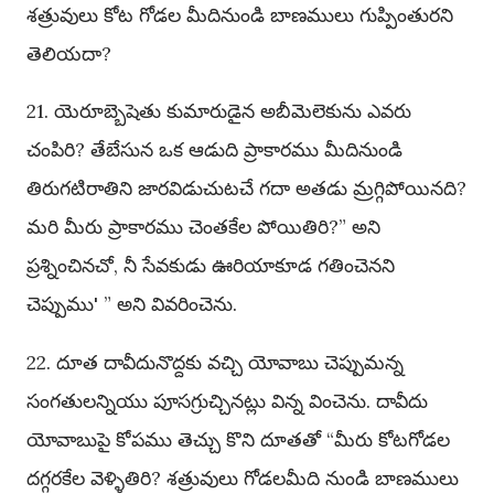
శత్రువులు కోట గోడల మీదినుండి బాణములు గుప్పింతురని
తెలియదా?
21. యెరూబ్బెషెతు కుమారుడైన అబీమెలెకును ఎవరు
చంపిరి? తేబేసున ఒక ఆడుది ప్రాకారము మీదినుండి
తిరుగటిరాతిని జారవిడుచుటచే గదా అతడు మ్రగ్గిపోయినది?
మరి మీరు ప్రాకారము చెంతకేల పోయితిరి?” అని
ప్రశ్నించినచో, నీ సేవకుడు ఊరియాకూడ గతించెనని
చెప్పుము' ” అని వివరించెను.
22. దూత దావీదునొద్దకు వచ్చి యోవాబు చెప్పుమన్న
సంగతులన్నియు పూసగ్రుచ్చినట్లు విన్న వించెను. దావీదు
యోవాబుపై కోపము తెచ్చు కొని దూతతో “మీరు కోటగోడల
దగ్గరకేల వెళ్ళితిరి? శత్రువులు గోడలమీది నుండి బాణములు