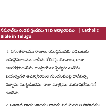
సమూవేలు రెండవ గ్రంధము 11వ అధ్యాయము || Catholic
Bible in Telugu
1. వసంతకాలము రాజులు యుద్ధమునకు వెడలుటకు
అనువైనకాలము. దావీదు కోరిక పై యోవాబు, రాజు
అంగరక్షకులతోను, యిస్రాయేలు సైన్యములతోను
బయల్వెడలి అమ్మోనీయుల మండలముపై దాడిసల్పి
రబ్బాను ముట్టడించెను. రాజు మాత్రము యెరూషలేముననే
ఉండెను.
2. ఒకనాటి సాయంకాలము దావీదు నిద్ర మేల్కొని ప్రాసాదము