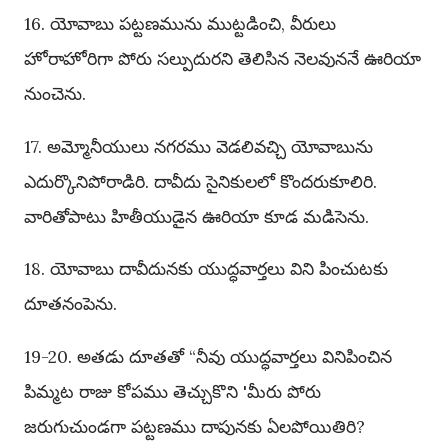
16. యోవాబు పట్టణమును ముట్టడించి, వీరులు
హోరాహోరిగా పోరు సల్పుదురని తెలిసిన నెలవుననే ఊరియా
నుంచెను.
17. అమ్మోనీయులు నగరము వెడలివచ్చి యోవాబును
ఎదుర్కొనిపోరాడిరి. దావీదు సైనికులలో కొందరుకూలిరి.
వారితోపాటు హితీయుడైన ఊరియా కూడ మడిసెను.
18. యోవాబు దావీదునకు యుద్ధవార్తలు విని పించుటకు
దూతనంపెను.
19-20. అతడు దూతతో “నీవు యుద్ధవార్తలు వినిపించిన
పిమ్మట రాజు కోపము తెచ్చుకొని 'మీరు పోరు
జరుగుచుండగా పట్టణము దాపునకు ఏలపోయితిరి?