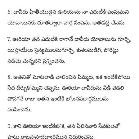
6. దావీదు హితీయుడైన ఊరియాను నా ఎదుటికి పంపుమని
యోవాబునకు దూతద్వారా వార్త పంపెను. అతడట్లే చేసెను.
7. ఊరియా తన ఎదుటికి రాగానే దావీదు యోవాబును గూర్చి,
యిస్రాయేలు సైన్యములనుగూర్చి, కుశలమడిగి, పోరెట్లు
నడచు చున్నదని ప్రశ్నించెను.
8. అతనితో మాటలాడి చాలించిన పిమ్మట, ఇక ఇంటికిపోయి
సేద దీర్చుకొమ్మని చెప్పెను. ఊరియా దావీదును వీడి వెడలి
పోవగనే రాజు అతని ఇంటికి భోజనపదార్థములను
పంపించెను.
9. కాని ఊరియా ఇంటికిపోక, తన ఏలినవారి సేవకులతో
పాటు రాజప్రాసాదద్వారమున నిదురించెను.