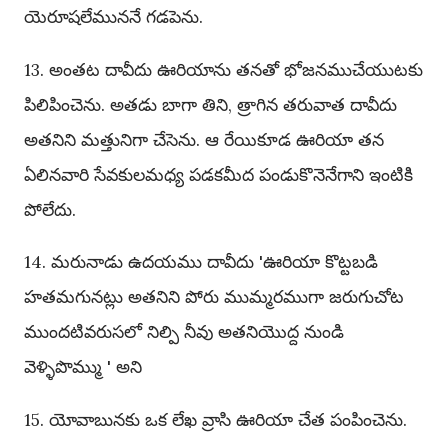
యెరూషలేముననే గడపెను.
13. అంతట దావీదు ఊరియాను తనతో భోజనముచేయుటకు
పిలిపించెను. అతడు బాగా తిని, త్రాగిన తరువాత దావీదు
అతనిని మత్తునిగా చేసెను. ఆ రేయికూడ ఊరియా తన
ఏలినవారి సేవకులమధ్య పడకమీద పండుకొనెనేగాని ఇంటికి
పోలేదు.
14. మరునాడు ఉదయము దావీదు 'ఊరియా కొట్టబడి
హతమగునట్లు అతనిని పోరు ముమ్మరముగా జరుగుచోట
ముందటివరుసలో నిల్పి నీవు అతనియొద్ద నుండి
వెళ్ళిపొమ్ము ' అని
15. యోవాబునకు ఒక లేఖ వ్రాసి ఊరియా చేత పంపించెను.