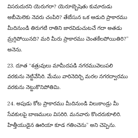
విసరుదురని యెరుగరా? యెరూబ్బెషెతు కుమారుడు
అబీమెలెకు నెవరు చంపిరి? తేబేసున ఒక ఆడుది ప్రాకారము
మీదినుండి తిరుగటి రాతిని జారవిడుచుటచే గదా అతడు
మ్రగ్గిపోయినది? మరి మీరు ప్రాకారము చెంతకేలపోయితిరి?”
అనెను.
23. దూత “శత్రువులు మామీదపడి నగరమువెలుపలి
వరకును నెట్టివేసిరి. మేము వారినెదిర్చి మరల నగరద్వారము
వరకును నెట్టుకొనిపోతిమి.
24. అపుడు కోట ప్రాకారము మీదినుండి విలుకాండ్రు మీ
సేవకులపై బాణములు విసరిరి. మనవారు కొందరుకూలిరి.
హిత్తీయుడైన ఊరియా కూడ గతించెను” అని చెప్పెను.