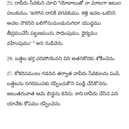
25. దావీదు సేవకుని చూచి "యోవాబుతో నా మాటగా ఇటుల
పలుకుము. 'జరిగిన దానికి వగవకుము. కత్తి ఇచట ఒకనిని
అచట నొకనిని బలిగొనుచుండునుగదా! యుద్ధము
తీవ్రముచేసి పట్టణమును సాధింపుము. ధైర్యము
వహింపుము' " అని నుడివెను.
26. బత్షెబ భర్త చనిపోయెనని విని అతనికొరకు శోకించెను.
27. శోకదినములు గడచిన తర్వాత దావీదు సేవకులను పంపి,
బత్షెబను నగరమునకు రప్పించుకొని పెండ్లి చేసికొనెను.
అటుతరువాత ఆమె బిడ్డను కనెను. కాని దావీదు చేసిన పని
యావేకు కోపము రప్పించెను.