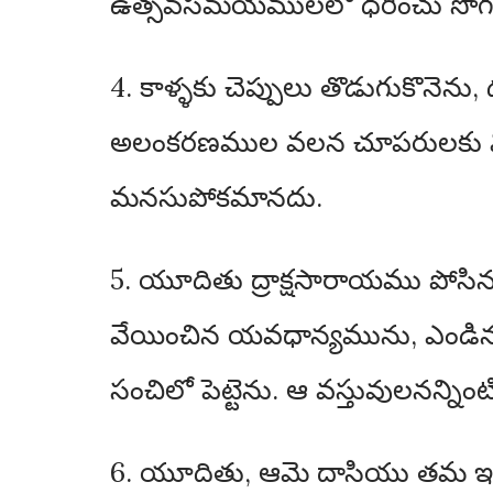
ఉత్సవసమయములలో ధరించు సొగసై
4. కాళ్ళకు చెప్పులు తొడుగుకొనెన
అలంకరణముల వలన చూపరులకు మిగు
మనసుపోకమానదు.
5. యూదితు ద్రాక్షసారాయము పోసిన 
వేయించిన యవధాన్యమును, ఎండిన అత
సంచిలో పెట్టెను. ఆ వస్తువులనన్నింటిన
6. యూదితు, ఆమె దాసియు తమ ఇంట