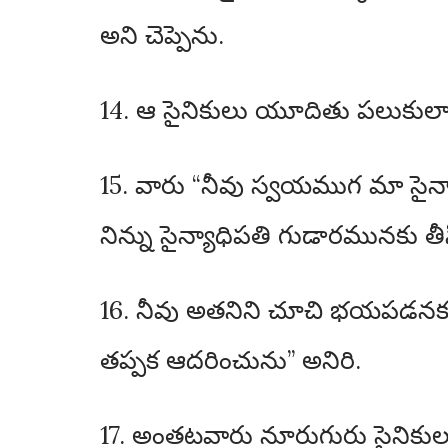
అని చెప్పెను.
14. ఆ సైనికులు యూదితు పలుకులాల
15. వారు “నీవు స్వయముగ మా సైన్య
నిన్ను సైన్యాధిపతి గుడారమునకు తీ
16. నీవు అతనిని చూచి భయపడనక్క
తప్పక ఆదరించును” అనిరి.
17. అంతటవారు నూరుగురు సైనికులన