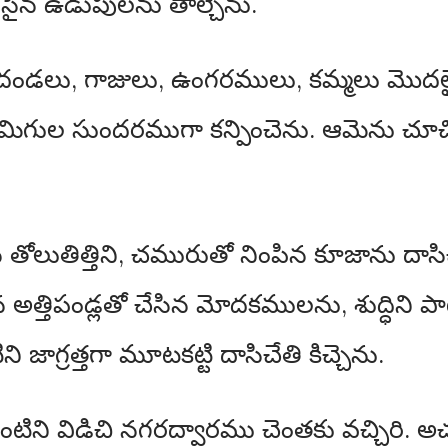
న ఉడుపులను తాల్చెను.
ు, దండలు, గాజులు, ఉంగరములు, కమ్మలు మొదలైన
ల సుందరముగా కన్పించెను. ఆమెను చూచిన
తోలుతిత్తిని, చమురుతో నింపిన కూజాను దాసిచ
్తిపండ్లతో చేసిన మోదకములను, శుద్ధిని పా
ి జాగ్రత్తగా మూటకట్టి దాసిచేతి కిచ్చెను.
ిని విడిచి నగరద్వారము చెంతకు వచ్చిరి. 