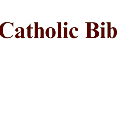
ప్రధాన కంటెంట్‌కు దాటవేయి