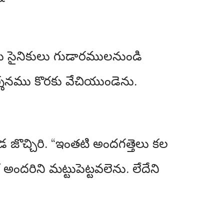
ను సైనికులు గుడారములనుండి
్శనము కొరకు వేచియుండెను.
జొచ్చిరి. “ఇంతటి అందగత్తెలు కల
రిని మట్టుపెట్టవలెను. లేదేని