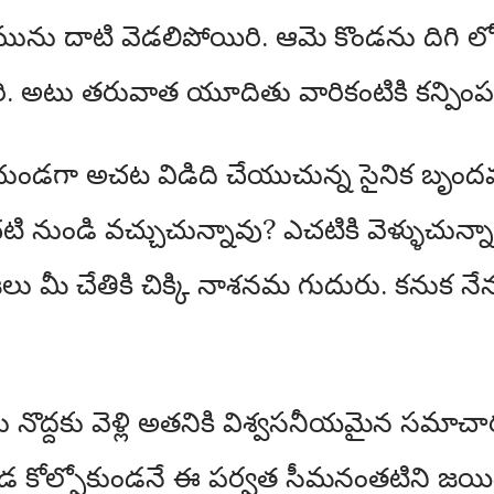
ు దాటి వెడలిపోయిరి. ఆమె కొండను దిగి లో
. అటు తరువాత యూదితు వారికంటికి కన్పింప
 చుండగా అచట విడిది చేయుచున్న సైనిక బృంద
నుండి వచ్చుచున్నావు? ఎచటికి వెళ్ళుచున్నా
ు మీ చేతికి చిక్కి నాశనమ గుదురు. కనుక న
ెసు నొద్దకు వెళ్లి అతనికి విశ్వసనీయమైన సమ
ూడ కోల్పోకుండనే ఈ పర్వత సీమనంతటిని జయ