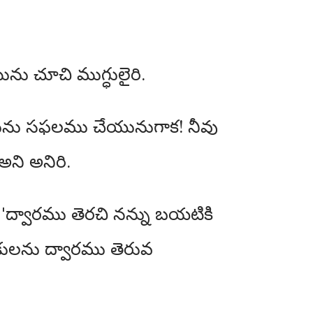
ును చూచి ముగ్ధులైరి.
్నమును సఫలము చేయునుగాక! నీవు
అని అనిరి.
'ద్వారము తెరచి నన్ను బయటికి
వకులను ద్వారము తెరువ