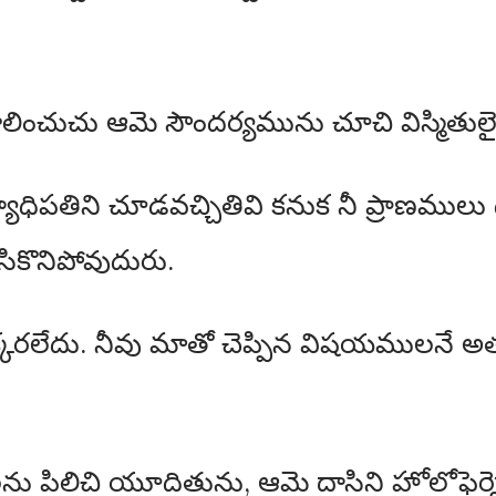
ించుచు ఆమె సౌందర్యమును చూచి విస్మితులైర
ాధిపతిని చూడవచ్చితివి కనుక నీ ప్రాణములు ద
సికొనిపోవుదురు.
రలేదు. నీవు మాతో చెప్పిన విషయములనే అతని
ు పిలిచి యూదితును, ఆమె దాసిని హోలోఫెర్