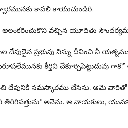
 ద్వారమునకు కావలి కాయుచుండిరి.
 చక్కగ అలంకరించుకొని వచ్చిన యూదితు సౌందర్యమ
ల దేవుడైన ప్రభువు నిన్ను దీవించి నీ యత
ేమునకు కీర్తిని చేకూర్చిపెట్టుదువు గాక!” 
దేవునికి నమస్కారము చేసెను. ఆమె వారితో 
ంచి తిరిగివత్తును" అనెను. ఆ నాయకులు, యు