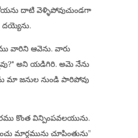
యను దాటి వెళ్ళిపోవుచుండగా
 దయ్యెను.
ము వారిని ఆవెను. వారు
వు?" అని యడిగిరి. అమె నేను
ేను మా జనుల నుండి పారిపోవు
ాచారము కొంత విన్పింపవలయును.
ించు మార్గమును చూపింతును”