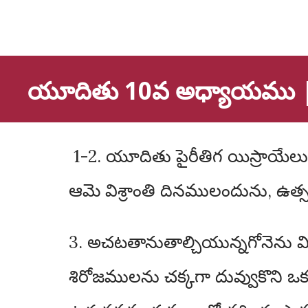
యూదితు 10వ అధ్యాయము ||
1-2. యూదితు పైరీతిగ యిస్రాయేలు దేవునికి ప్రార్ధనచేసి ముగించిన పిదప నేలమీదినుండి లేచి తన దాసిని పిలిపించెను.
ఆమె విశ్రాంతి దినములందును, ఉత్
3. అచటతానుతాల్చియున్నగోనెను విధ
శిరోజములను చక్కగా దువ్వుకొని ఒక 