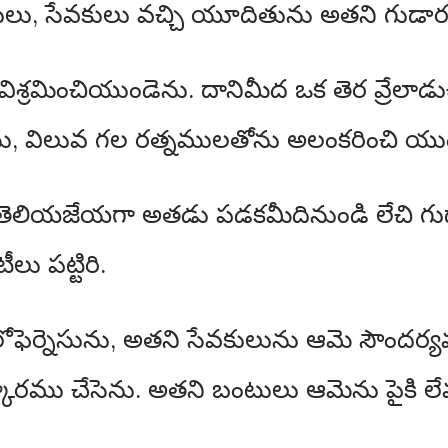
కులు, సేవకులు వచ్చి యూదితును అతని గుడార
ై విశ్రమించియుండెను. దానిమీద ఒక తెర వ్రేలాడ
ు, విలువ గల రత్నములతోను అలంకరించి యుం
తెలియజేయగా అతడు పడకమీదినుండి లేచి గుడ
ు పట్టిరి.
ఫెర్నెసును, అతని సేవకులును ఆమె సౌందర్యమున
ారము చేసెను. అతని బంటులు ఆమెను పైకి లేవనె