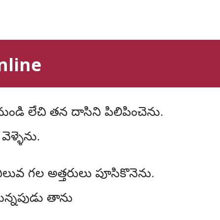
nline
ెళ్ళెను.
విలువ గల అత్తరులు పూసికొనెను.
యున్నపుడు తాను