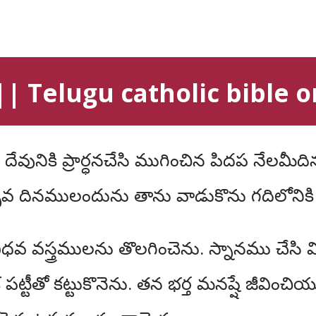
 Telugu catholic bible o
సవ దినములందును తాను వాడుకొను గదిలోనికి వ
వ వస్త్రములను తొలగించెను. స్నానము చేసి 
పట్టీతో కట్టుకొనెను. తన భర్త మనష్షే జీవించి