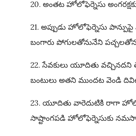
20. అంతట హోలోఫెర్నెసు అంగరక్ష
21. అప్పుడు హోలోఫెర్నెసు పాన్పుప
బంగారు పోగులతోనునేని పచ్చలతోన
22. సేవకులు యూదితు వచ్చినదని 
బంటులు అతని ముందట వెండి దివిటీల
23. యూదితు వారెదుటికి రాగా హోలో
సాష్టాంగపడి హోలోఫెర్నెసుకు నమస్క