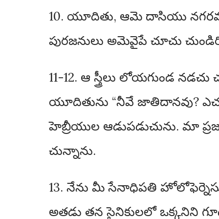
10. యూదితు, ఆమె దాసియు నగరమున
పురజనులు అమెవైపే చూచు చుండిరి
11-12. ఆ స్త్రీలు లోయగుండ నడచు
యూదితును “నీవే జాతిదానవు? ఎచటి 
హెబ్రీయుల ఆడుపడుచును. మా ప్రజల
చున్నాను.
13. నేను మీ సేనాధిపతి హోలోఫెర్న
అతడు తన సైనికులలో ఒక్కనిని గ