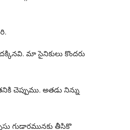
ి.
క్కినవి. మా సైనికులు కొందరు
కి చెప్పుము. అతడు నిన్ను
నెసు గుడారమునకు తీసికొ