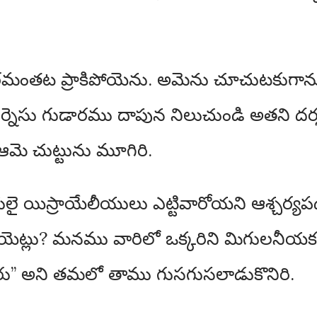
ిబిరమంతట ప్రాకిపోయెను. అమెను చూచుటకుగా
ర్నెసు గుడారము దాపున నిలుచుండి అతని దర
మె చుట్టును మూగిరి.
ై యిస్రాయేలీయులు ఎట్టివారోయని ఆశ్చర్యపడ 
్లు? మనము వారిలో ఒక్కరిని మిగులనీయక అంద
రు” అని తమలో తాము గుసగుసలాడుకొనిరి.