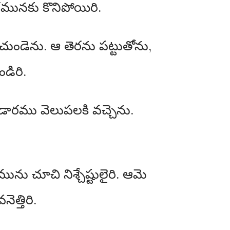
మునకు కొనిపోయిరి.
ుచుండెను. ఆ తెరను పట్టుతోను,
డిరి.
ారము వెలుపలకి వచ్చెను.
ు చూచి నిశ్చేష్టులైరి. ఆమె
త్తిరి.