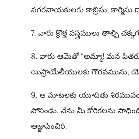
నగరనాయకులగు కాబ్రిసు, కార్మిసు
7. వారు క్రొత్త వస్త్రములు తాల్చి
8. వారు ఆమెతో “అమ్మా! మన పితరు
యిస్రాయేలీయులకు గౌరవమును, యెరూషల
9. ఆ మాటలకు యూదితు శిరమువంచి 
పోనిండు. నేను మీ కోరికలను సాధి
ఆజ్ఞాపించిరి.