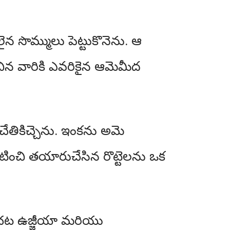
 సొమ్ములు పెట్టుకొనెను. ఆ
 వారికి ఎవరికైన ఆమెమీద
ేతికిచ్చెను. ఇంకను అమె
టించి తయారుచేసిన రొట్టెలను ఒక
అచట ఉజ్జీయా మరియు