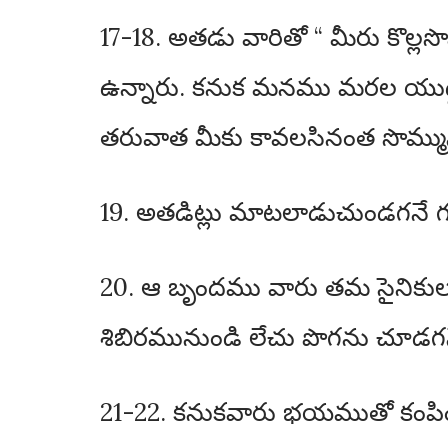
17-18. అతడు వారితో “ మీరు కొల్ల
ఉన్నారు. కనుక మనము మరల యుద్
తరువాత మీకు కావలసినంత సొమ్మును ప
19. అతడిట్లు మాటలాడుచుండగనే గస్
20. ఆ బృందము వారు తమ సైనికుల
శిబిరమునుండి లేచు పొగను చూడగన
21-22. కనుకవారు భయముతో కంపి