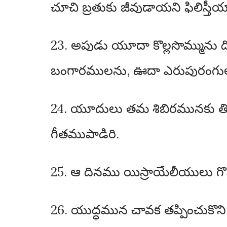
చూచి బ్రతుకు జీవుడాయని ఫిలిస్
23. అపుడు యూదా కొల్లసొమ్మును దో
బంగారములను, ఊదా ఎరుపురంగుల ప
24. యూదులు తమ శిబిరమునకు తిర
గీతముపాడిరి.
25. ఆ దినము యిస్రాయేలీయులు గొ
26. యుద్ధమున చావక తప్పించుకొని