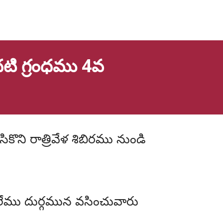
ి గ్రంధము 4వ
ము దుర్గమున వసించువారు