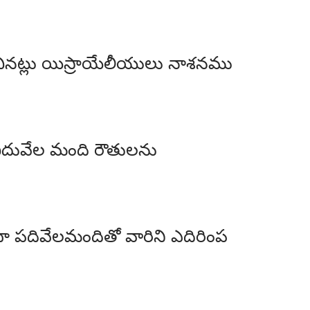
ంచినట్లు యిస్రాయేలీయులు నాశనము
ఐదువేల మంది రౌతులను
ా పదివేలమందితో వారిని ఎదిరింప