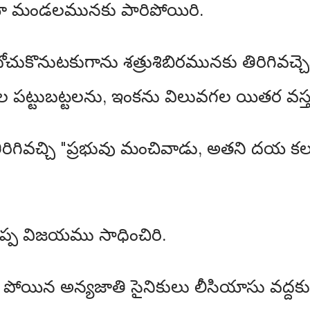
తీయా మండలమునకు పారిపోయిరి.
చుకొనుటకుగాను శత్రుశిబిరమునకు తిరిగివచ్చె
ట్టుబట్టలను, ఇంకను విలువగల యితర వస్తు
ిగివచ్చి "ప్రభువు మంచివాడు, అతని దయ క
ప్ప విజయము సాధించిరి.
 పోయిన అన్యజాతి సైనికులు లీసియాసు వద్దకు