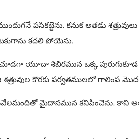
ముందుగనే పసికట్టెను. కనుక అతడు శత్రువు
ుటకుగాను కదలి పోయెను.
్చి చూడగా యూదా శిబిరమున ఒక్క పురుగుకూ
 శత్రువుల కొరకు పర్వతములలో గాలింప మొదలి
వేలమందితో మైదానమున కనిపించెను. కాని అతన