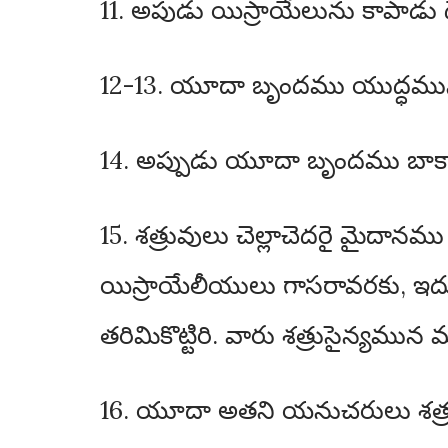
11. అపుడు యిస్రాయేలును కాపాడు ద
12-13. యూదా బృందము యుద్ధమునక
14. అప్పుడు యూదా బృందము బాకా
15. శత్రువులు చెల్లాచెదరై మైదానమ
యిస్రాయేలీయులు గాసరావరకు, ఇ
తరిమికొట్టిరి. వారు శత్రుసైన్యమున 
16. యూదా అతని యనుచరులు శత్రువ