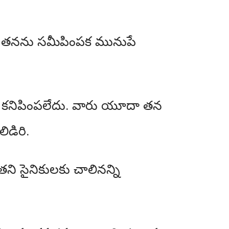
లు తనను సమీపింపక మునుపే
డ కనిపింపలేదు. వారు యూదా తన
డిరి.
ి సైనికులకు చాలినన్ని