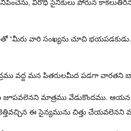
కనిపించెను, విరోధి సైనికులు పోరున కాకలుతీ
 “మీరు వారి సంఖ్యను చూచి భయపడకుడు. వ
ముద్రము వద్ద మన పితరులమీద పడగా వారతని బా
ణ జూపవలెనని మాత్రము వేడుకొందము. ఆయన 
ీదికెత్తివచ్చిన ఈ సైన్యమును చిత్తు చేయవలె