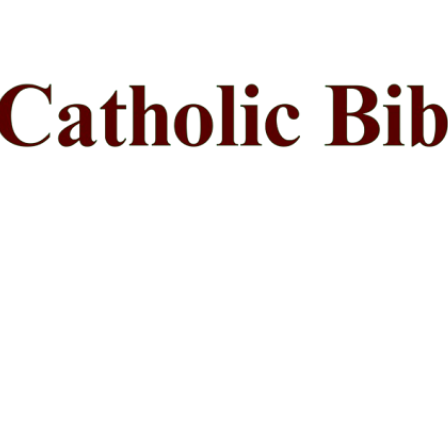
ప్రధాన కంటెంట్‌కు దాటవేయి