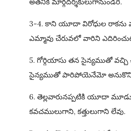
అతనికి మార్గదర్శకులుగానుండిరి.
3-4. కాని యూదా విరోధుల రాకను 
ఎమ్మావు చేరువలో వారిని ఎదిరించ
5. గోర్గియాసు తన సైన్యముతో వచ
సైన్యముతో పారిపోయెనేమో అనుకొని
6. తెల్లవారునప్పటికి యూదా మూడు
కవచములుగాని, కత్తులుగాని లేవు.