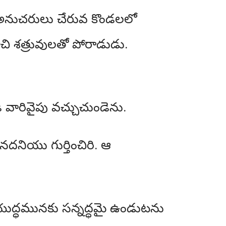
ని అనుచరులు చేరువ కొండలలో
 శత్రువులతో పోరాడుడు.
 వారివైపు వచ్చుచుండెను.
నియు గుర్తించిరి. ఆ
ుద్ధమునకు సన్నద్ధమై ఉండుటను