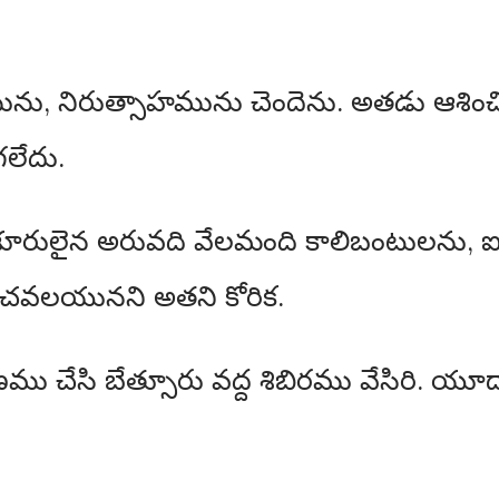
యమును, నిరుత్సాహమును చెందెను. అతడు ఆశి
గలేదు.
శూరులైన అరువది వేలమంది కాలిబంటులను, 
ణచవలయునని అతని కోరిక.
 చేసి బేత్సూరు వద్ద శిబిరము వేసిరి. యూద