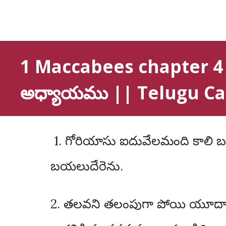
1 Maccabees chapter 4 
అధ్యాయము || Telugu Cat
1. గోరియాసు ఐదువేలమంది కాలి బంటులను, వేయిమంది నిపుణులైన రౌతులను తీసికొని రాత్రివేళ శిబిరము నుండి
బయలుదేరెను.
2. తలవని తలంపుగా పోయి యూదా 