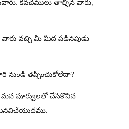
రినవారు, కవచములు తాల్చిన వారు,
ారు వచ్చి మీ మీద పడినపుడు
రి నుండి తప్పించుకోలేదా?
మన పూర్వులతో చేసికొనిన
నని మనవిచేయుదము.