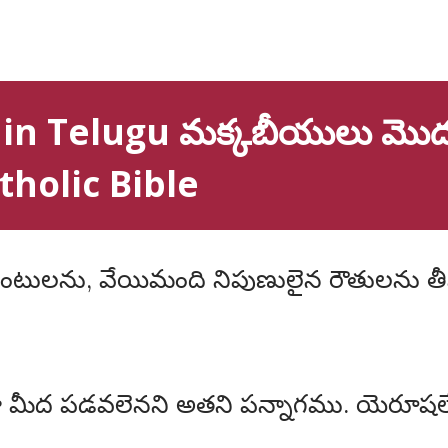
in Telugu మక్కబీయులు మొదట
holic Bible
మీద పడవలెనని అతని పన్నాగము. యెరూషలే