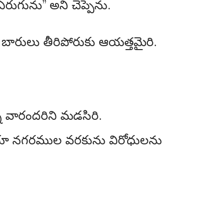
రుగును” అని చెప్పెను.
ారులు తీరిపోరుకు ఆయత్తమైరి.
్న వారందరిని మడసిరి.
ియా నగరముల వరకును విరోధులను