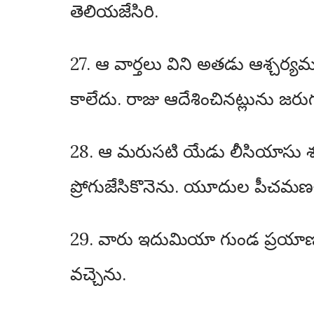
తెలియజేసిరి.
27. ఆ వార్తలు విని అతడు ఆశ్చర్
కాలేదు. రాజు ఆదేశించినట్లును జరు
28. ఆ మరుసటి యేడు లీసియాసు 
ప్రోగుజేసికొనెను. యూదుల పీచమ
29. వారు ఇదుమియా గుండ ప్రయాణము
వచ్చెను.