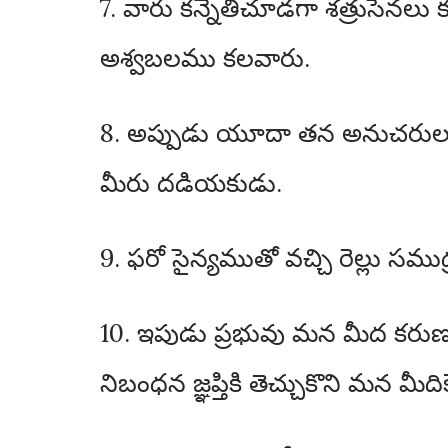
7. వారు కన్నెతిచూడగా శత్రుసేనలు 
అశ్వబలము కలవారు.
8. అప్పుడు యూదా తన అనుచరులతో
మీరు దడియకుడు.
9. ఫరో సైన్యముతో వచ్చి రెల్లు స
10. ఇపుడు ప్రభువు మన మీద కరు
నిబంధన జ్ఞప్తికి తెచ్చుకొని మన మ