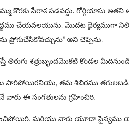
సొమ్ము కొరకు పేరాశ పడవద్దు. గోర్గియాసు అత
ధము చేయవలయును. మొదట ధైర్యముగా నిలిచి
్రోగుచేసికోవచ్చును” అని చెప్పెను.
తీ తిరుగు శత్రుబృందమొకటి కొండల మీదినుండి
ు పారిపోయిరనియు, తమ శిబిరము తగులబడినద
ే వారు ఈ సంగతులను గ్రహించిరి.
ంచిపోయిరి. మరియు వారు యూదా సైన్యము య