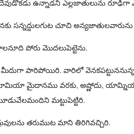
ేవుడొకడు ఉన్నాడని ఎల్లజాతులును రూఢిగా ఎ
ు సన్నద్దులగుట చూచి అన్యజాతులవారును బ
లనూది పోరు మొదలుపెట్టెను.
ు మీదుగా పారిపోయిరి. వారిలో వెనకపట్టుననున
దూమియా మైదానము వరకు, అష్ణోదు, యామ్న
మూడువేలమందిని మట్టుపెట్టిరి.
ులను తరుముట మాని తిరిగివచ్చిరి.