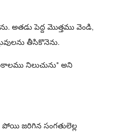
ను. అతడు పెద్ద మొత్తము వెండి,
వులను తీసికొనెను.
లకాలము నిలుచును" అని
 పోయి జరిగిన సంగతులెల్ల