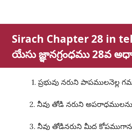
Sirach Chapter 28 in tel
యేసు జ్ఞానగ్రంధము 28వ అ
1. ప్రభువు నరుని పాపములనెల్ల
2. నీవు తోడి నరుని అపరాధములను
3. నీవు తోడినరుని మీద కోపముగాన