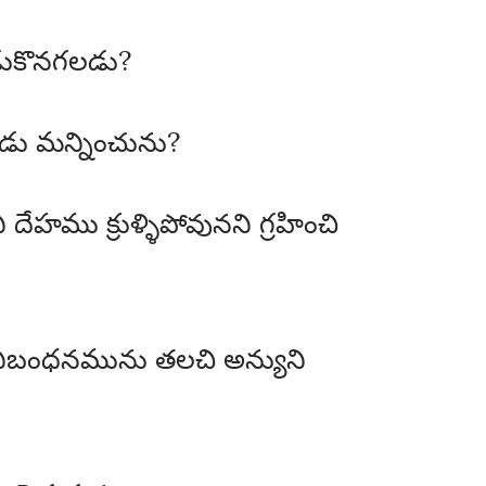
ేడుకొనగలడు?
డు మన్నించును?
 దేహము క్రుళ్ళిపోవునని గ్రహించి
ి నిబంధనమును తలచి అన్యుని