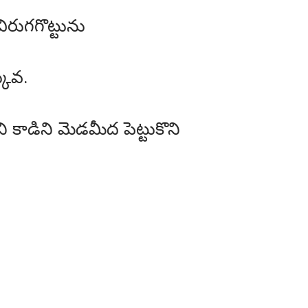
ిరుగగొట్టును
కువ.
కాడిని మెడమీద పెట్టుకొని