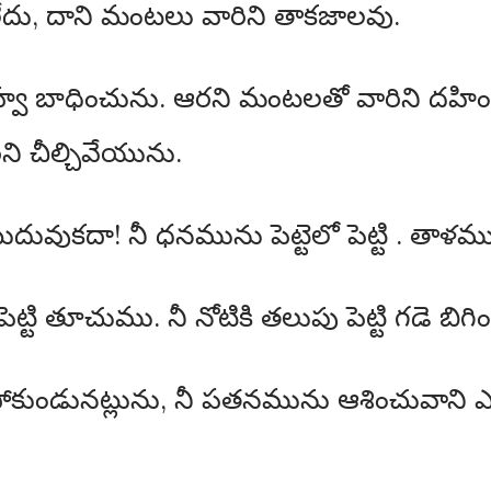
ేదు, దాని మంటలు వారిని తాకజాలవు.
జిహ్వ బాధించును. ఆరని మంటలతో వారిని దహ
ని చీల్చివేయును.
దువుకదా! నీ ధనమును పెట్టెలో పెట్టి . తాళ
పెట్టి తూచుము. నీ నోటికి తలుపు పెట్టి గడె బిగ
పోకుండునట్లును, నీ పతనమును ఆశించువాని ఎద