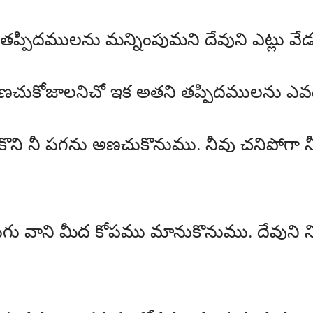
 తప్పిదములను మన్నింపుమని దేవుని ఎట్లు వ
అణచుకోజాలనిచో ఇక అతని తప్పిదములను ఎవ
చ్చుకొని నీ పగను అణచుకొనుము. నీవు చనిపోగా నీ
 పొరుగు వాని మీద కోపము మానుకొనుము. దేవున