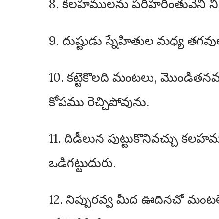
8. కలహములను పరిహరింతువేని న
9. దుష్టుడు స్నేహితుల మధ్య తగవుల
10. కట్టెకొలది మంటలు, మొండి
కోపము రెచ్చిపోవును.
11. దిడీలున పుట్టుకొనివచ్చు కల
ఒడిగట్టుదురు.
12. నిప్పురవ్వ మీద ఊదినచో మంట