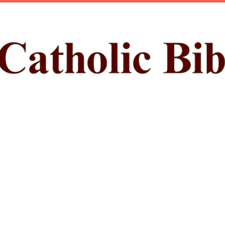
ప్రధాన కంటెంట్‌కు దాటవేయి