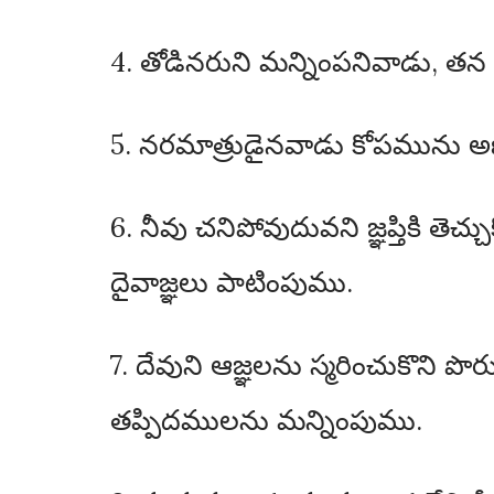
4. తోడినరుని మన్నింపనివాడు, తన
5. నరమాత్రుడైనవాడు కోపమును 
6. నీవు చనిపోవుదువని జ్ఞప్తికి తె
దైవాజ్ఞలు పాటింపుము.
7. దేవుని ఆజ్ఞలను స్మరించుకొని
తప్పిదములను మన్నింపుము.