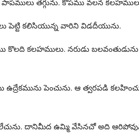
ీ పాపములు తగ్గును. కోపము వలన కలహములు
ు పెట్టి కలిసియున్న వారిని విడదీయును.
తనము కొలది కలహములు. నరుడు బలవంతుడును
హము ఉద్రేకమును పెంచును. ఆ త్వరపడి కలహిం
లేచును. దానిమీద ఉమ్మి వేసినచో అది ఆరిపో