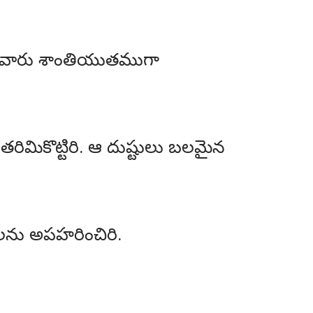
ట్టివారు శాంతియుతముగా
మికొట్టిరి. ఆ దుష్టులు బలమైన
ములను అపహరించిరి.