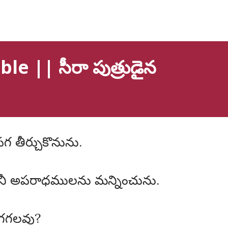
e || సీరా పుత్రుడైన
గ తీర్చుకొనును.
ు నీ అపరాధములను మన్నించును.
డుగగలవు?