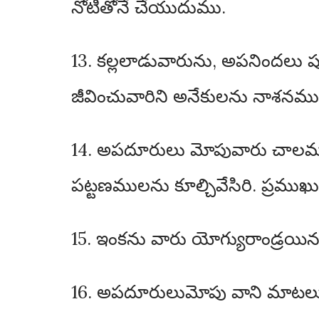
నోటితోనే చేయుదుము.
13. కల్లలాడువారును, అపనిందలు ప
జీవించువారిని అనేకులను నాశనమ
14. అపదూరులు మోపువారు చాలమంది
పట్టణములను కూల్చివేసిరి. ప్రము
15. ఇంకను వారు యోగ్యురాండ్రయిన ఇల
16. అపదూరులుమోపు వాని మాటలు నమ్