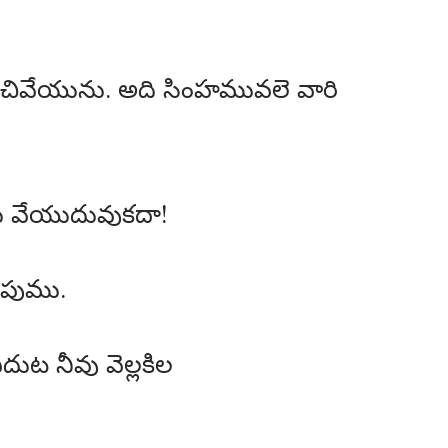
ించివేయును. అది సింహమువలె వారి
ము వేయుదువుకదా!
ింపుము.
ుట నీవు వెల్లకిల