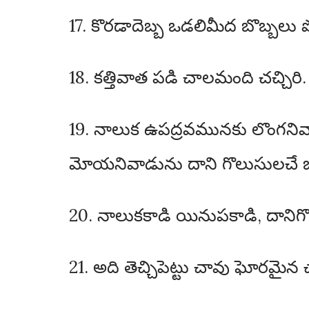
17. కొరడాదెబ్బ ఒడలిమీద బొబ్బలు 
18. కత్తివాత పడి చాలమంది చచ్చిర
19. నాలుక ఉపద్రవమునకు లొంగనివాడ
మోయనివాడును దాని గొలుసులచే 
20. నాలుకకాడి యినుపకాడి, దానిగ
21. అది తెచ్చిపెట్టు చావు ఘోరమై