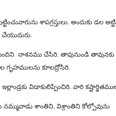
ుట్టించువారును శాపగ్రస్తులు. అందుకు డల అ
ు చేయుదురు.
ని నాశనము చేసిరి. తావునుండి తావునకు తరి
ఖుల గృహములను కూలద్రోసిరి.
్లాండ్రకు విడాకులిప్పించిరి. వారి కష్టార్జిత
మువాడు శాంతిని, విశ్రాంతిని కోల్పోవును