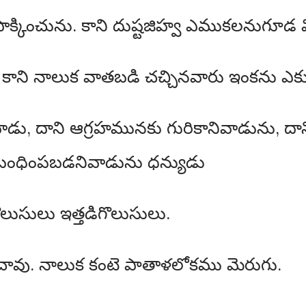
పొక్కించును. కాని దుష్టజిహ్వ ఎముకలనుగూడ వ
ి. కాని నాలుక వాతబడి చచ్చినవారు ఇంకను ఎక్
ు, దాని ఆగ్రహమునకు గురికానివాడును, దాని 
బంధింపబడనివాడును ధన్యుడు
ొలుసులు ఇత్తడిగొలుసులు.
న చావు. నాలుక కంటె పాతాళలోకము మెరుగు.