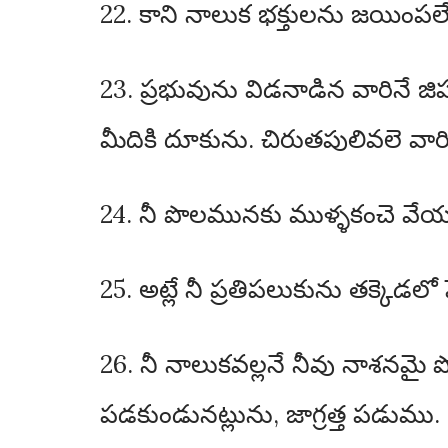
22. కాని నాలుక భక్తులను జయింపల
23. ప్రభువును విడనాడిన వారినే 
మీదికి దూకును. చిరుతపులివలె వారి
24. నీ పొలమునకు ముళ్ళకంచె వేయు
25. అట్లే నీ ప్రతిపలుకును తక్కెడలో 
26. నీ నాలుకవల్లనే నీవు నాశనమై 
పడకుండునట్లును, జాగ్రత్త పడుము.