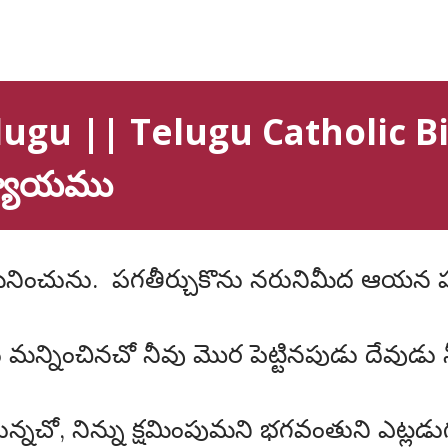
ugu || Telugu Catholic Bibl
ధ్యాయము
 గమనించును. పగతీర్చుకొను నరునిమీద ఆయన ప
 మన్నించినచో నీవు మొర పెట్టినపుడు దేవుడ
ున్నచో, నిన్ను క్షమింపుమని భగవంతుని ఎట్ల