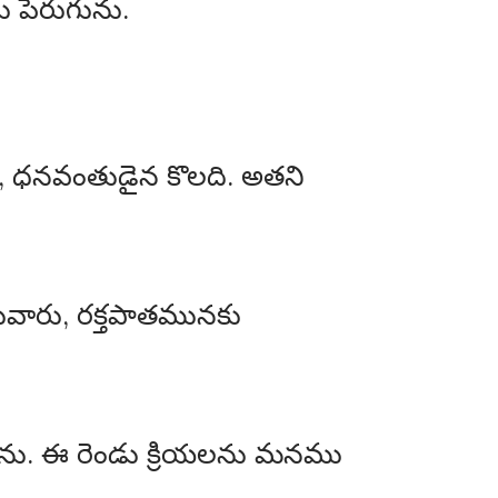
 పెరుగును.
, ధనవంతుడైన కొలది. అతని
చువారు, రక్తపాతమునకు
వును. ఈ రెండు క్రియలను మనము