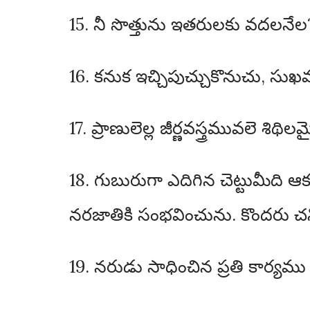
15. నీ సొత్తును ఇతరులకు వదలనేల?
16. కనుక ఇచ్చిపుచ్చుకొనుచు, 
17. ప్రాణులెల్ల జీర్ణవస్త్రమువలె
18. గుబురుగా ఎదిగిన చెట్టుమీది 
నరజాతికి సంభవించును. కొందరు చ
19. నరుడు సాధించిన ప్రతి కార్య