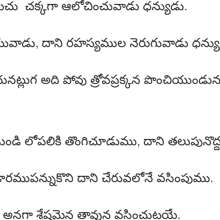
ుచు చక్కగా ఆలోచించువాడు ధన్యుడు.
ువాడు, దాని రహస్యముల నెరుగువాడు ధన్యు
ట్లుగ అది పోవు త్రోవప్రక్కన పొంచియుండునట
ండి లోపలికి తొంగిచూడుము, దాని తలుపునొద్ద 
గుడారముపన్నుకొని దాని చేరువలోనే వసింపుము.
 అనగా శ్రేష్ఠమైన తావున వసించుటయే.