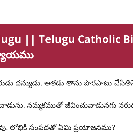
ugu || Telugu Catholic Bibl
ధ్యాయము
ి నరుడు ధన్యుడు. అతడు తాను పొరపాటు చేసి
ివాడును, నమ్మకముతో జీవించువాడునగు నరుడ
తగవు. లోభికి సంపదతో ఏమి ప్రయోజనము?