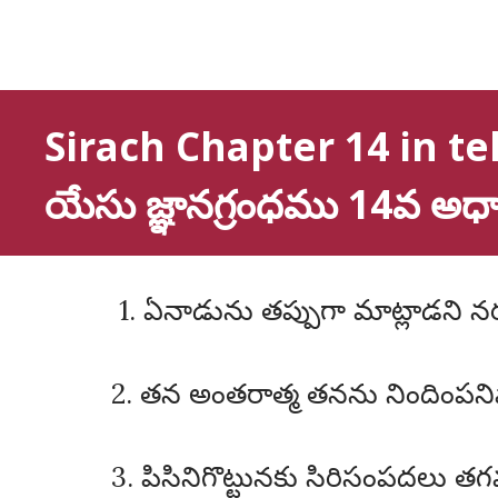
Sirach Chapter 14 in tel
యేసు జ్ఞానగ్రంధము 14వ అ
1. ఏనాడును తప్పుగా మాట్లాడన
2. తన అంతరాత్మ తనను నిందింపన
3. పిసినిగొట్టునకు సిరిసంపదలు 