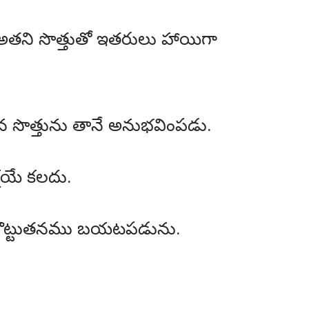
 అతని సొత్తుతో ఇతరులు హాయిగా
తన సొత్తును తానే అనుభవింపడు.
క్షయే కలదు.
నిగొట్టుతనము బయటపడును.