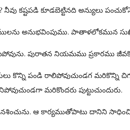
 నీవు కష్టపడి కూడబెట్టినది అన్యులు పంచుకో
సుఖములను అనుభవింపుము. పాతాళలోకమున సు
 శిథిలమైపోవును. పురాతన నియమము ప్రకారము జీవ
ఆకులు కొన్ని పండి రాలిపోవుచుండగ మరికొన్ని 
నిపోవుచుండగా మరికొందరు పుట్టుచుందురు.
ము నశించును. ఆ కార్యముతోపాటు దానిని సాధి