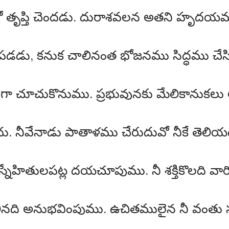
ో తృప్తి చెందడు. దురాశవలన అతని హృదయము
్టపడడు, కనుక చాలినంత భోజనము సిద్ధము చేస
ినట్లుగా చూచుకొనుము. ప్రభువునకు మేలికానుకలు
దు. నీవేనాడు పాతాళము చేరుదువో నీకే తెలియ
 స్నేహితులపట్ల దయచూపుము. నీ శక్తికొలది వా
గల్గినది అనుభవింపుము. ఉచితములైన నీ వం