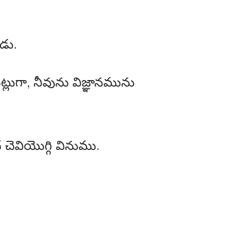
డు.
్లుగా, నీవును విజ్ఞానమును
చెవియొగ్గి వినుము.