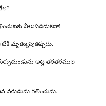
నేల?
ఖించుటకు వీలుపడదుకదా!
కోటికి మృత్యువుతప్పదు.
చిగుర్చుచుండును అట్లే తరతరముల
ంచిన నరుడును గతించును.