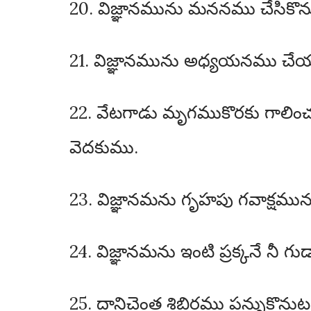
20. విజ్ఞానమును మననము చేసికొన
21. విజ్ఞానమును అధ్యయనము చేయ
22. వేటగాడు మృగముకొరకు గాలించున
వెదకుము.
23. విజ్ఞానమను గృహపు గవాక్షమును
24. విజ్ఞానమను ఇంటి ప్రక్కనే నీ 
25. దానిచెంత శిబిరము పన్నుకొనుట