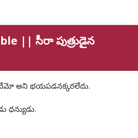
e || సీరా పుత్రుడైన
తినేమో అని భయపడనక్కరలేదు.
ు ధన్యుడు.