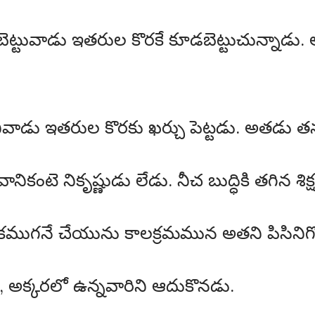
ట్టువాడు ఇతరుల కొరకే కూడబెట్టుచున్నాడు.
ననివాడు ఇతరుల కొరకు ఖర్చు పెట్టడు. అతడు 
నికంటె నికృష్ణుడు లేడు. నీచ బుద్ధికి తగిన శి
్చికముగనే చేయును కాలక్రమమున అతని పిసి
, అక్కరలో ఉన్నవారిని ఆదుకొనడు.