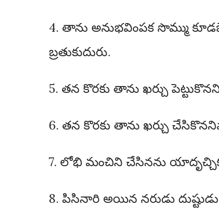
4. తాను అనుభవింపక సొమ్ము కూడబె
బ్రతుకుదురు.
5. తన కొరకు తాను ఖర్చు పెట్టుకొ
6. తన కొరకు తాను ఖర్చు చేసికొననివా
7. లోభి మంచిని చేసినను యాదృచ
8. పిసినారి అయిన నరుడు దుష్టుడు