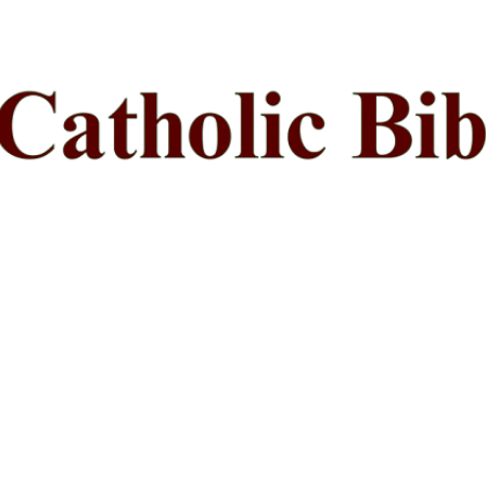
ప్రధాన కంటెంట్‌కు దాటవేయి