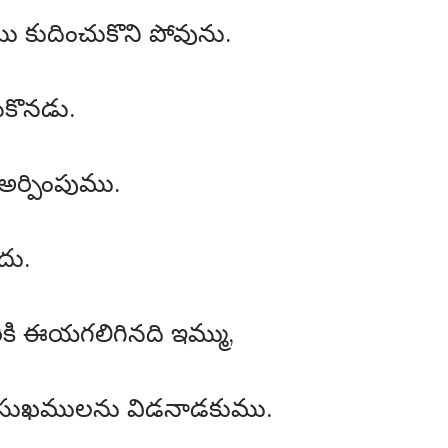
 కుదించుకొని పోవును.
ికొనడు.
 అర్పింపుము.
దు.
రికి ఈయగలిగినది ఇమ్ము,
తు సుఖములను విడనాడకుము.