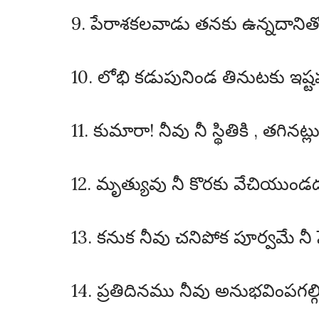
9. పేరాశకలవాడు తనకు ఉన్నదానిత
10. లోభి కడుపునిండ తినుటకు ఇష
11. కుమారా! నీవు నీ స్థితికి , తగ
12. మృత్యువు నీ కొరకు వేచియుండ
13. కనుక నీవు చనిపోక పూర్వమే నీ
14. ప్రతిదినము నీవు అనుభవింప