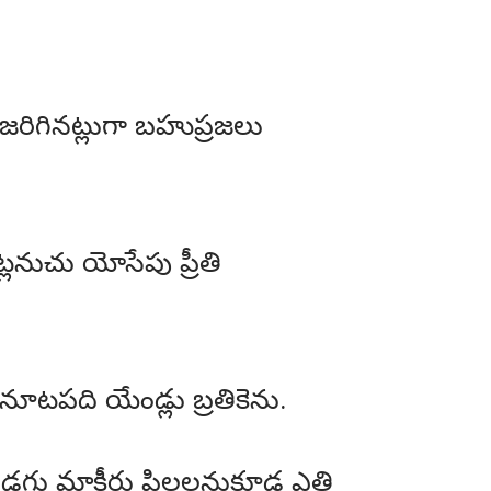
 జరిగినట్లుగా బహుప్రజలు
లనుచు యోసేపు ప్రీతి
ూటపది యేండ్లు బ్రతికెను.
ు మాకీరు పిల్లలనుకూడ ఎత్తి