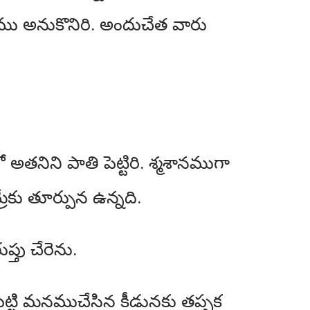
ాము అనుకొనిరి. అందుచేత వారు
తనిని పాతి పెట్టిరి. శ్మశానముగా
ేకు తూర్పున ఉన్నది.
తు చేరెను.
్టి మనముచేసిన కీడునకు తప్పక