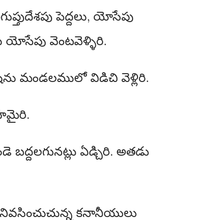
ుప్తుదేశపు పెద్దలు, యోసేపు
ోసేపు వెంటవెళ్ళిరి.
ు మండలములో విడిచి వెళ్లిరి.
మైరి.
ండె బద్దలగునట్లు ఏడ్చిరి. అతడు
న నివసించుచున్న కనానీయులు