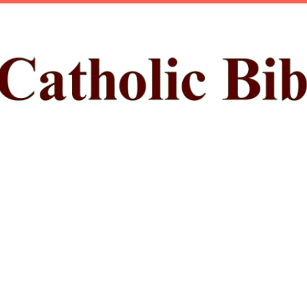
ప్రధాన కంటెంట్‌కు దాటవేయి