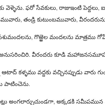
వెళ్ళెను. ఫరో సేవకులు, రాజుఇంటి పెద్దలు, ఐగ
ువారు, తండ్రి కుటుంబమువారు, వీరందరును య
శుమందలను, గొఱ్ఱెల మందలను మాత్రము గోషేన
 అనుసరించిరి. వీరందరు కూడి మహాజనసమూహ
్న ఆటాద్ కళ్ళము వద్దకు వచ్చినప్పుడు వారు గు
 పాటించెను.
 ఇట్లు అంగలార్చుచుండగా, అక్కడకి సమీపము