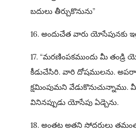
బదులు తీర్చుకొనును”
16. అందుచేత వారు యోసేపునకు ఇట్
17. “మరణింపకముందు మీ తండ్రి యో
కీడుచేసిరి. వారి దోషములను. అప
క్షమింపుమని వేడుకొనుచున్నాము. మ
వినినప్పుడు యోసేపు ఏడ్చెను.
18. అంతట అతని సోదరులు తమంతట 