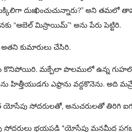
మిక్కిలిగా దుఃఖించుచున్నారు?” అని తమలో త
నకు “ఆబెల్ మిస్రాయిమ్”' అను పేరు పెట్టిరి.
ే అతని కుమారులు చేసిరి.
కొనిపోయిరి. మక్పేలా పొలములో ఉన్న గుహలో అ
హిత్తీయుడగు ఎఫ్రొను వద్దకొనెను. అది మమ్ర
 యోసేపు సోదరులతో, అనుచరులతో తిరిగి ఐగుప్
ేపు సోదరులు భయపడి "యోసేపు మనమీద పగబట