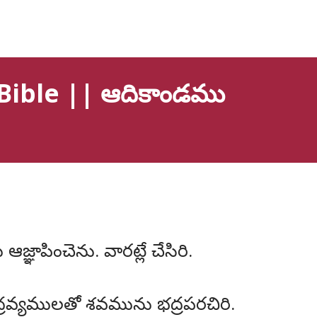
Bible || ఆదికాండము
ాపించెను. వారట్లే చేసిరి.
్రవ్యములతో శవమును భద్రపరచిరి.