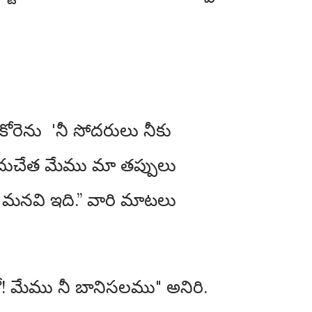
ోరెను 'నీ సోదరులు నీకు
ందుచేత మేము మా తప్పులు
ుల మనవి ఇది.” వారి మాటలు
 మేము నీ బానిసలము" అనిరి.