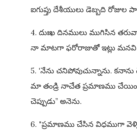
ఐగుప్తు దేశీయులు డెబ్బది రోజుల ప
4. దుఃఖ దినములు ముగిసిన తరువా
నా మాటగా ఫరోరాజుతో ఇట్లు మనవ
5. 'నేను చనిపోవుచున్నాను. కనాను ద
మా తండ్రి నాచేత ప్రమాణము చేయించుకొ
చెప్పుడు” అనెను.
6. "ప్రమాణము చేసిన విధముగా వెళ్ళి