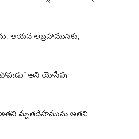
నును. ఆయన అబ్రహామునకు,
నిపోవుడు” అని యోసేపు
ిన అతని మృతదేహమును అతని