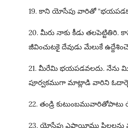
19. కాని యోసేపు వారితో “భయపడక
20. మీరు నాకు కీడు తలపెట్టితిరి.
జీవించుటకై దేవుడు మేలుకే ఉద్దేశించ
21. మీరేమి భయపడవలదు. నేను మిమ్మ
పూర్వకముగా మాట్లాడి వారిని ఓదార్
22. తండ్రి కుటుంబమువారితోపాటు 
23. యోసేపు ఎఫ్రాయీము పిల్లలను