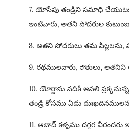
7. యోసేపు తండ్రిని సమాధి చేయుటకు 
ఇంటివారు, అతని సోదరుల కుటుంబమ
8. అతని సోదరులు తమ పిల్లలను, ప
9. రథములవారు, రౌతులు, అతనిని
10. యోర్దాను నదికి ఆవలి ప్రక్కనున
తండ్రి కోసము ఏడు దుఃఖదినములను
11. ఆటాద్ కళ్ళము దగ్గర వీరందరు