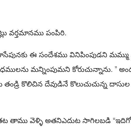
లు వర్తమానము పంపిరి.
సేపునకు ఈ సందేశము వినిపింపుడని మమ్ము క
రాధములను మన్నింపుమని కోరుచున్నాను. ” అ
ీ తండ్రి కొలిచిన దేవుడినే కొలుచుచున్న దాస
తాము వెళ్ళి అతనిఎదుట సాగిలబడి “ఇదిగో!