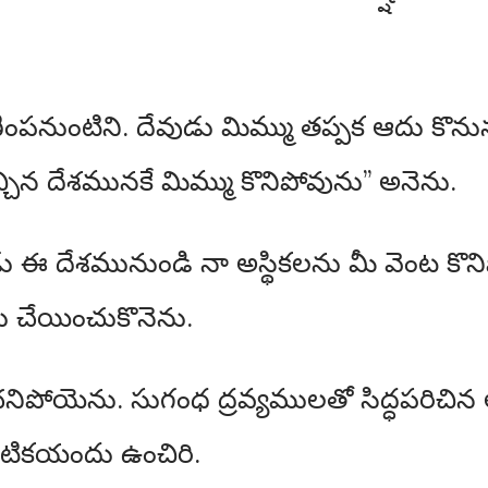
ంపనుంటిని. దేవుడు మిమ్ము తప్పక ఆదు కొ
న దేశమునకే మిమ్ము కొనిపోవును” అనెను.
డు ఈ దేశమునుండి నా అస్థికలను మీ వెంట కొ
 చేయించుకొనెను.
పోయెను. సుగంధ ద్రవ్యములతో సిద్ధపరిచ
ేటికయందు ఉంచిరి.