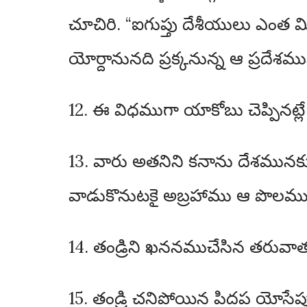
చూచిరి. “ఐగుప్తు దేశీయులు ఎంత 
యోర్దానునది ప్రక్కనున్న ఆ ప్రదేశము
12. ఈ విధముగా యాకోబు చెప్పినట్ల
13. వారు అతనిని కనాను దేశమునకు 
వాడుకొనుటకై అబ్రహాము ఆ పొలమును 
14. తండ్రిని ఖననముచేసిన తరువాత
15. తండ్రి చనిపోయిన పిదప యోస