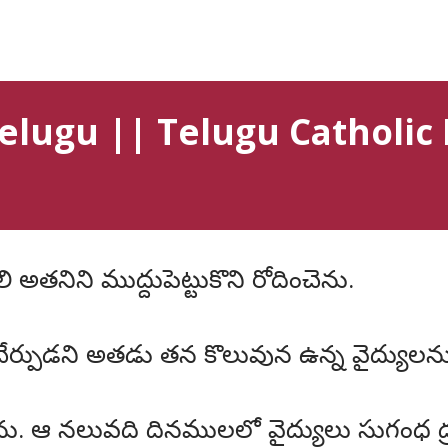
telugu || Telugu Catholic 
 అతనిని ముద్దుపెట్టుకొని రోదించెను.
్పుడని అతడు తన కొలువున ఉన్న వైద్యులను ఆజ్ఞ
ెను. ఆ నలువది దినములలో వైద్యులు సుగంధ ద