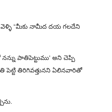
వెళ్ళి “మీకు నామీద దయ గలదేని
న్ను పాతిపెట్టుము' అని చెప్పి
 పెట్టి తిరిగివత్తునని ఏలినవారితో
చెను.