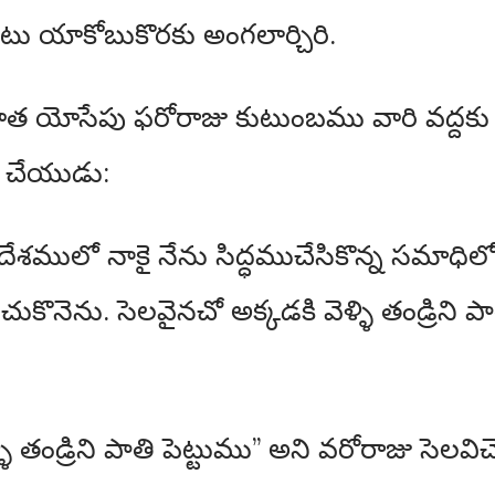
ాటు యాకోబుకొరకు అంగలార్చిరి.
త యోసేపు ఫరోరాజు కుటుంబము వారి వద్దకు 
ి చేయుడు:
ేశములో నాకై నేను సిద్ధముచేసికొన్న సమాధిలో న
నెను. సెలవైనచో అక్కడకి వెళ్ళి తండ్రిని పాతి
 తండ్రిని పాతి పెట్టుము” అని వరోరాజు సెలవిచ్