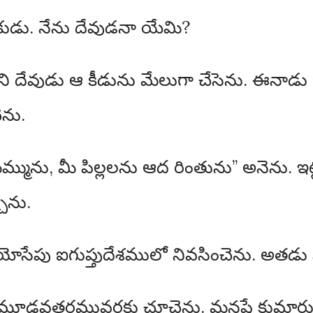
ుడు. నేను దేవుడనా యేమి?
 కాని దేవుడు ఆ కీడును మేలుగా చేసెను. ఈనాడు
ెను.
ును, మీ పిల్లలను ఆద రింతును” అనెను. ఇట్
చెను.
యోసేపు ఐగుప్తుదేశములో నివసించెను. అతడు న
 మూడవతరమువరకు చూచెను. మనష్షే కుమారుడగ