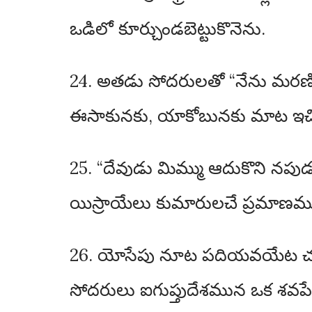
ఒడిలో కూర్చుండబెట్టుకొనెను.
24. అతడు సోదరులతో “నేను మరణి
ఈసాకునకు, యాకోబునకు మాట ఇచ్చి
25. “దేవుడు మిమ్ము ఆదుకొని నపు
యిస్రాయేలు కుమారులచే ప్రమాణము
26. యోసేపు నూట పదియవయేట చని
సోదరులు ఐగుప్తుదేశమున ఒక శవప