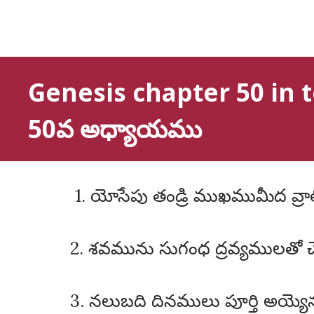
Genesis chapter 50 in 
50వ అధ్యాయము
1. యోసేపు తండ్రి ముఖముమీద వ్రాలి
2. శవమును సుగంధ ద్రవ్యములతో చేర
3. నలుబది దినములు పూర్తి అయ్య