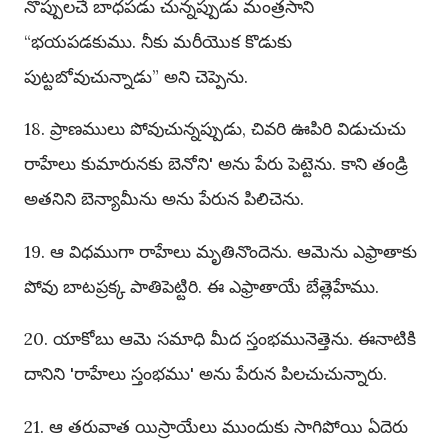
నొప్పులచే బాధపడు చున్నప్పుడు మంత్రసాని
“భయపడకుము. నీకు మరీయొక కొడుకు
పుట్టబోవుచున్నాడు” అని చెప్పెను.
18. ప్రాణములు పోవుచున్నప్పుడు, చివరి ఊపిరి విడుచుచు
రాహేలు కుమారునకు బెనోని' అను పేరు పెట్టెను. కాని తండ్రి
అతనిని బెన్యామీను అను పేరున పిలిచెను.
19. ఆ విధముగా రాహేలు మృతినొందెను. ఆమెను ఎఫ్రాతాకు
పోవు బాటప్రక్క పాతిపెట్టిరి. ఈ ఎఫ్రాతాయే బేత్లెహేము.
20. యాకోబు ఆమె సమాధి మీద స్తంభమునెత్తెను. ఈనాటికి
దానిని 'రాహేలు స్తంభము' అను పేరున పిలచుచున్నారు.
21. ఆ తరువాత యిస్రాయేలు ముందుకు సాగిపోయి ఏదెరు