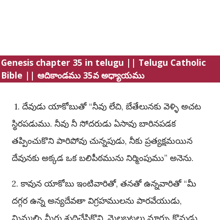
Genesis chapter 35 in telugu || Telugu Catholic
Bible || ఆదికాండము 35వ అధ్యాయము
1. దేవుడు యాకోబుతో “నీవు లేచి, బేతేలునకు వెళ్ళి అచట
స్థిరపడుము. నీవు నీ సోదరుడు ఏసావు బారినపడక
తప్పించుకొని పారిపోవు చున్నపుడు, నీకు ప్రత్యక్షమయిన
దేవునకు అక్కడ ఒక బలిపీఠమును నిర్మింపుము” అనెను.
2. కావున యాకోబు ఇంటివారితో, తనతో ఉన్నవారితో “మీ
దగ్గర ఉన్న అన్యదేవతా విగ్రహములను పారవేయుడు,
మిమ్మల్ని మీరు శుద్ధిచేసికొని, మైలబట్టలు మార్చు కొనుడు.