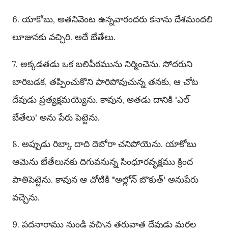
6. యాకోబు, అతనివెంట ఉన్నవారందరు కనాను దేశమందలి
లూజునకు వచ్చిరి. అదే బేతేలు.
7. అక్కడతడు ఒక బలిపీఠమును నిర్మించెను. సోదరుని
బారిబడక, తప్పించుకొని పారిపోవుచున్న తనకు, ఆ చోట
దేవుడు ప్రత్యక్షమయ్యెను. కావున, అతడు దానికి 'ఎల్
బేతేలు' అను పేరు పెట్టెను.
8. అప్పుడు రిబ్కా దాది దెబోరా చనిపోయెను. యాకోబు
ఆమెను బేతేలునకు దిగువనున్న సింధూరవృక్షము క్రింద
పాతిపెట్టెను. కావున ఆ చోటికి "అల్లోన్ బొకుత్' అనుపేరు
వచ్చెను.
9. పద్దనారాము నుండి వచ్చిన తరువాత దేవుడు మరల