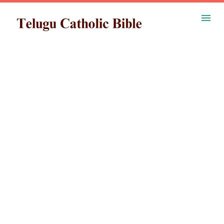
ప్రధాన కంటెంట్‌కు దాటవేయి