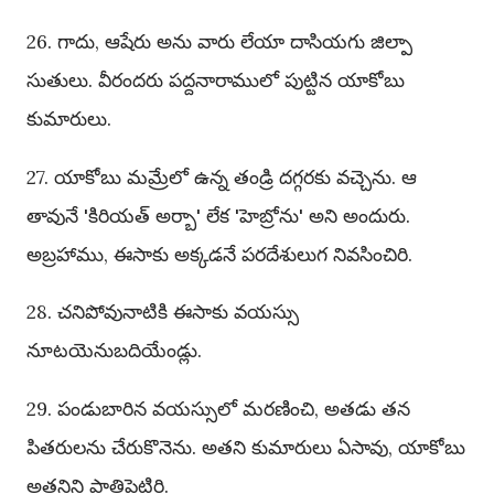
26. గాదు, ఆషేరు అను వారు లేయా దాసియగు జిల్పా
సుతులు. వీరందరు పద్దనారాములో పుట్టిన యాకోబు
కుమారులు.
27. యాకోబు మమ్రేలో ఉన్న తండ్రి దగ్గరకు వచ్చెను. ఆ
తావునే 'కిరియత్ అర్బా' లేక 'హెబ్రోను' అని అందురు.
అబ్రహాము, ఈసాకు అక్కడనే పరదేశులుగ నివసించిరి.
28. చనిపోవునాటికి ఈసాకు వయస్సు
నూటయెనుబదియేండ్లు.
29. పండుబారిన వయస్సులో మరణించి, అతడు తన
పితరులను చేరుకొనెను. అతని కుమారులు ఏసావు, యాకోబు
అతనిని పాతిపెట్టిరి.