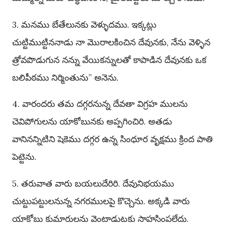
3. మనము బేతేలునకు వెళ్ళుదము. ఇక్కట్లు
చుట్టిముట్టిననాడు నా మొరాలకించిన దేవునకు, నేను వెళ్ళిన
త్రోవపొడుగున నన్ను వేయికన్నులతో కాపాడిన దేవునకు ఒక
బలిపీఠము నిర్మింతును” అనెను.
4. వారందరు తమ దగ్గరనున్న దేవతా విగ్రహ ములను
చెవిపోగులను యాకోబునకు అప్పగించిరి. అతడు
వానినన్నిటిని షెకెము దగ్గర ఉన్న సింధూర వృక్షము క్రింద పాతి
పెట్టెను.
5. తరువాత వారు బయలుదేరిరి. దేవునిభయము
చుట్టుపట్టులనున్న నగరములపై కొచ్చెను. అక్కడి వారు
యాకోబు కుమారులను వెంటాడుటకు సాహసింపలేదు.