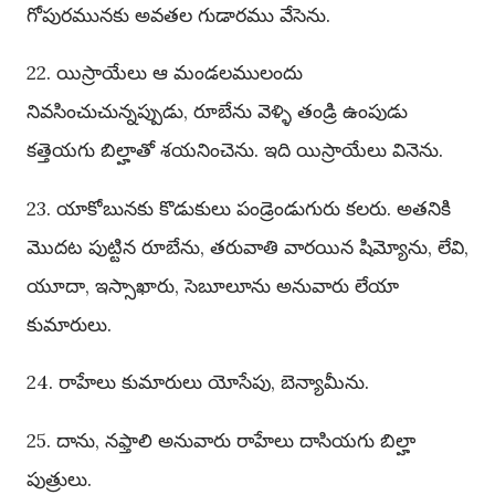
గోపురమునకు అవతల గుడారము వేసెను.
22. యిస్రాయేలు ఆ మండలములందు
నివసించుచున్నప్పుడు, రూబేను వెళ్ళి తండ్రి ఉంపుడు
కత్తెయగు బిల్హాతో శయనించెను. ఇది యిస్రాయేలు వినెను.
23. యాకోబునకు కొడుకులు పండ్రెండుగురు కలరు. అతనికి
మొదట పుట్టిన రూబేను, తరువాతి వారయిన షిమ్యోను, లేవి,
యూదా, ఇస్సాఖారు, సెబూలూను అనువారు లేయా
కుమారులు.
24. రాహేలు కుమారులు యోసేపు, బెన్యామీను.
25. దాను, నఫ్తాలి అనువారు రాహేలు దాసియగు బిల్హా
పుత్రులు.