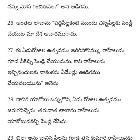
నన్ను మోస గించితివేల?” అని అడిగెను.
26. అంతట లాబాను “పెద్దపిల్లకంటె ముందు చిన్నపిల్లకు పెండ్లి
చేయుట మా దేశ ఆచారముగాదు.
27. ఈ ఏడురోజుల ఉత్సవము జరిగిపోనిమ్ము. రాహేలును
గూడ నీకిచ్చి పెండ్లి చేయుదును. కాని రాహేలును
ఇచ్చినందులకు నాకింకను ఏడేండ్లు ఊడిగము
చేయవలయును” అనెను.
28. దానికి యాకోబు ఒప్పుకొని, ఏడు రోజుల ఉత్సవము
జరుగనిచ్చెను. తరువాత లాబాను రాహేలును
యాకోబునకిచ్చి పెండ్లి చేసెను.
29. బిల్హా అను బానిస పిల్లను గూడ తన కుమార్తె రాహేలునకు