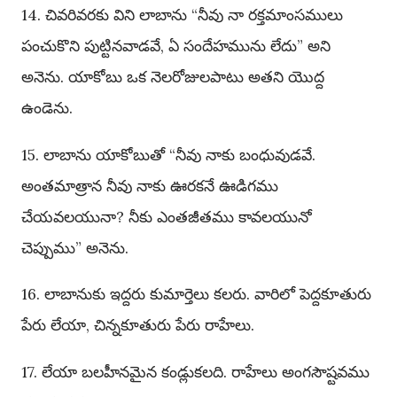
14. చివరివరకు విని లాబాను “నీవు నా రక్తమాంసములు
పంచుకొని పుట్టినవాడవే, ఏ సందేహమును లేదు” అని
అనెను. యాకోబు ఒక నెలరోజులపాటు అతని యొద్ద
ఉండెను.
15. లాబాను యాకోబుతో “నీవు నాకు బంధువుడవే.
అంతమాత్రాన నీవు నాకు ఊరకనే ఊడిగము
చేయవలయునా? నీకు ఎంతజీతము కావలయునో
చెప్పుము” అనెను.
16. లాబానుకు ఇద్దరు కుమార్తెలు కలరు. వారిలో పెద్దకూతురు
పేరు లేయా, చిన్నకూతురు పేరు రాహేలు.
17. లేయా బలహీనమైన కండ్లుకలది. రాహేలు అంగసౌష్టవము