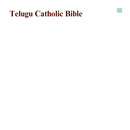
ప్రధాన కంటెంట్‌కు దాటవేయి