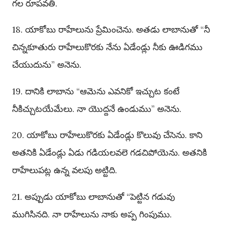
గల రూపవతి.
18. యాకోబు రాహేలును ప్రేమించెను. అతడు లాబానుతో “నీ
చిన్నకూతురు రాహేలుకొరకు నేను ఏడేండ్లు నీకు ఊడిగము
చేయుదును” అనెను.
19. దానికి లాబాను “ఆమెను ఎవనికో ఇచ్చుట కంటే
నీకిచ్చుటయేమేలు. నా యొద్దనే ఉండుము” అనెను.
20. యాకోబు రాహేలుకొరకు ఏడేండ్లు కొలువు చేసెను. కాని
అతనికి ఏడేండ్లు ఏడు గడియలవలె గడచిపోయెను. అతనికి
రాహేలుపట్ల ఉన్న వలపు అట్టిది.
21. అప్పుడు యాకోబు లాబానుతో “పెట్టిన గడువు
ముగిసినది. నా రాహేలును నాకు అప్ప గింపుము.