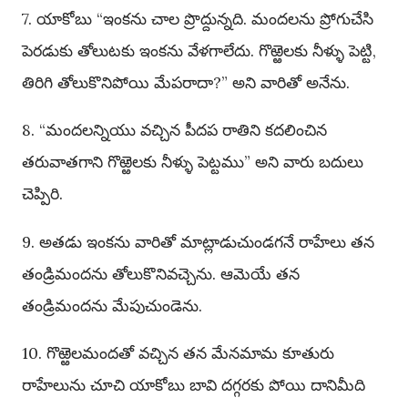
7. యాకోబు “ఇంకను చాల ప్రొద్దున్నది. మందలను ప్రోగుచేసి
పెరడుకు తోలుటకు ఇంకను వేళగాలేదు. గొఱ్ఱెలకు నీళ్ళు పెట్టి,
తిరిగి తోలుకొనిపోయి మేపరాదా?” అని వారితో అనేను.
8. “మందలన్నియు వచ్చిన పీదప రాతిని కదలించిన
తరువాతగాని గొఱ్ఱెలకు నీళ్ళు పెట్టము” అని వారు బదులు
చెప్పిరి.
9. అతడు ఇంకను వారితో మాట్లాడుచుండగనే రాహేలు తన
తండ్రిమందను తోలుకొనివచ్చెను. ఆమెయే తన
తండ్రిమందను మేపుచుండెను.
10. గొఱ్ఱెలమందతో వచ్చిన తన మేనమామ కూతురు
రాహేలును చూచి యాకోబు బావి దగ్గరకు పోయి దానిమీది