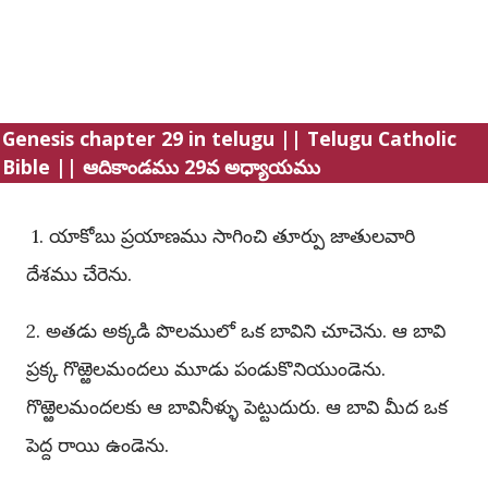
Genesis chapter 29 in telugu || Telugu Catholic
Bible || ఆదికాండము 29వ అధ్యాయము
1. యాకోబు ప్రయాణము సాగించి తూర్పు జాతులవారి
దేశము చేరెను.
2. అతడు అక్కడి పొలములో ఒక బావిని చూచెను. ఆ బావి
ప్రక్క గొఱ్ఱెలమందలు మూడు పండుకొనియుండెను.
గొఱ్ఱెలమందలకు ఆ బావినీళ్ళు పెట్టుదురు. ఆ బావి మీద ఒక
పెద్ద రాయి ఉండెను.