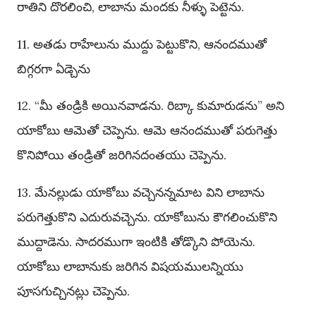
రాతిని దొరలించి, లాబాను మందకు నీళ్ళు పెట్టెను.
11. అతడు రాహేలును ముద్దు పెట్టుకొని, ఆనందముతో
బిగ్గరగా ఏడ్చెను
12. “మీ తండ్రికి అయినవాడను. రిబ్కా కుమారుడను” అని
యాకోబు ఆమెతో చెప్పెను. ఆమె ఆనందముతో పరుగెత్తు
కొనిపోయి తండ్రితో జరిగినదంతయు చెప్పెను.
13. మేనల్లుడు యాకోబు వచ్చెనన్నమాట విని లాబాను
పరుగెత్తుకొని ఎదురువచ్చెను. యాకోబును కౌగలించుకొని
ముద్దాడెను. సాదరముగా ఇంటికి తోడ్కొని పోయెను.
యాకోబు లాబానుకు జరిగిన విషయములన్నియు
పూసగుచ్చినట్లు చెప్పెను.