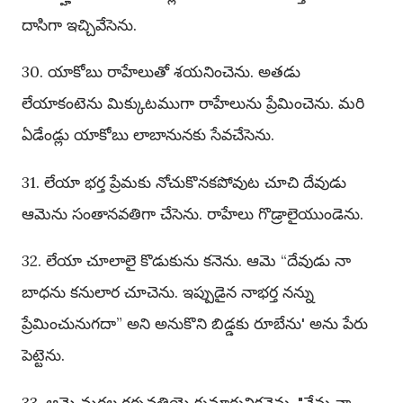
దాసిగా ఇచ్చివేసెను.
30. యాకోబు రాహేలుతో శయనించెను. అతడు
లేయాకంటెను మిక్కుటముగా రాహేలును ప్రేమించెను. మరి
ఏడేండ్లు యాకోబు లాబానునకు సేవచేసెను.
31. లేయా భర్త ప్రేమకు నోచుకొనకపోవుట చూచి దేవుడు
ఆమెను సంతానవతిగా చేసెను. రాహేలు గొడ్రాలైయుండెను.
32. లేయా చూలాలై కొడుకును కనెను. ఆమె “దేవుడు నా
బాధను కనులార చూచెను. ఇప్పుడైన నాభర్త నన్ను
ప్రేమించునుగదా” అని అనుకొని బిడ్డకు రూబేను' అను పేరు
పెట్టెను.
33. ఆమె మరల గర్భవతియై కుమారునికనెను. "నేను నా